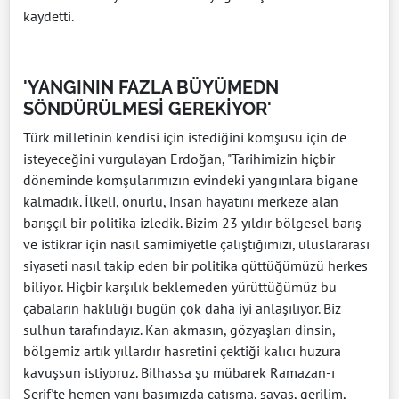
kaydetti.
'YANGININ FAZLA BÜYÜMEDN
SÖNDÜRÜLMESİ GEREKİYOR'
Türk milletinin kendisi için istediğini komşusu için de
isteyeceğini vurgulayan Erdoğan, "Tarihimizin hiçbir
döneminde komşularımızın evindeki yangınlara bigane
kalmadık. İlkeli, onurlu, insan hayatını merkeze alan
barışçıl bir politika izledik. Bizim 23 yıldır bölgesel barış
ve istikrar için nasıl samimiyetle çalıştığımızı, uluslararası
siyaseti nasıl takip eden bir politika güttüğümüzü herkes
biliyor. Hiçbir karşılık beklemeden yürüttüğümüz bu
çabaların haklılığı bugün çok daha iyi anlaşılıyor. Biz
sulhun tarafındayız. Kan akmasın, gözyaşları dinsin,
bölgemiz artık yıllardır hasretini çektiği kalıcı huzura
kavuşsun istiyoruz. Bilhassa şu mübarek Ramazan-ı
Şerif'te hemen yanı başımızda çatışma, savaş, gerilim,