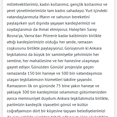
milletvekillerimiz, kadın kollarımız, gençlik kollarımız ve
yerel yönetimlerimizle tam kadro sahadayız. Yurt içindeki
vatandaşlarımızla iftarın ve sahurun bereketini
paylaşırken yurt dışında yaşayan kardeşlerimizi ve
soydaşlarımızı da ihmal etmiyoruz. Halep'ten Saray
Bosna'ya, Varna'dan Prizren'e kadar kalbimizin birlikte
attığı kardeşlerimizin olduğu her yerde, ramazan
coşkusunu birlikte paylaşıyoruz. Görüyorum ki Ankara
teşkilatımız da büyük bir samimiyetle şehrimizin her
semtine, her mahallesine ve her hanesine ulaşmaya
gayret ediyor. 'Gönülden Gönüle' projesiyle geçen
ramazanda 150 bin haneye ve 500 bin vatandaşımıza
ulaşan teşkilatımızın hizmetleri takdire şayandır.
Ramazanın ilk on gününde 75 bine yakın haneye ve
yaklaşık 300 bin kardeşimize selamımızı götürmenizden
ayrıca memnuniyet duydum. Ankara teşkilatımızla birlikte,
partimizin kardeşlik siyasetini gönül ve kültür
coğrafyamızın dört bir köşesine taşıyan belediyelerimizi