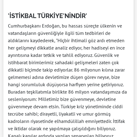
'İSTİKBAL TÜRKİYE'NİNDİR'
Cumhurbaşkanı Erdoğan, bu hassas süreçte ülkenin ve
vatandaşların güvenliğiyle ilgili tüm tedbirleri de
aldıklarını kaydederek, "Hiçbir ihtimali göz ardı etmeden
her gelişmeyi dikkatle analiz ediyor, her hadiseyi en ince
ayrıntısına kadar tetkik ve tahlil ediyoruz. Güvenlik ve
istihbarat birimlerimiz sahadaki gelişmeleri zaten çok
dikkatli biçimde takip ediyorlar. 86 milyonun kılına zarar
gelmemesi adına devletimize düşen görev neyse, bize
hangi sorumluluk düşüyorsa harfiyen yerine getiriyoruz.
Buradan teşkilatımla birlikte 86 milyon vatandaşımıza da
sesleniyorum: Milletimiz bize güvenmeye, devletine
güvenmeye devam etsin. Türkiye kriz yönetiminde ciddi
tecrübe sahibi; dirayetli, liyakatli ve umur görmüş
kadroların riyasetinde elhamdülillah emniyettedir. İttifak
ve iktidar olarak ne yapılmaya çalışıldığını biliyoruz.
Kapalı kapılar ardında yazılan senaryoları biliyoruz.