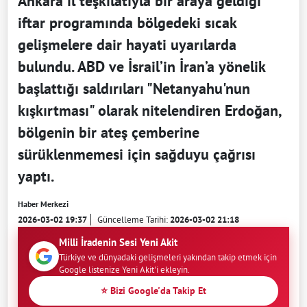
Ankara il teşkilatıyla bir araya geldiği
iftar programında bölgedeki sıcak
gelişmelere dair hayati uyarılarda
bulundu. ABD ve İsrail’in İran’a yönelik
başlattığı saldırıları "Netanyahu'nun
kışkırtması" olarak nitelendiren Erdoğan,
bölgenin bir ateş çemberine
sürüklenmemesi için sağduyu çağrısı
yaptı.
Haber Merkezi
2026-03-02 19:37
Güncelleme Tarihi:
2026-03-02 21:18
Milli İradenin Sesi Yeni Akit
Türkiye ve dünyadaki gelişmeleri yakından takip etmek için
Google listenize Yeni Akit'i ekleyin.
⭐ Bizi Google'da Takip Et