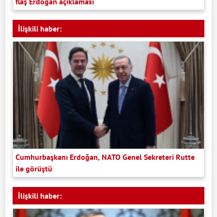
flaş Erdoğan açıklaması
İlişkili haber:
Cumhurbaşkanı Erdoğan, NATO Genel Sekreteri Rutte
ile görüştü
İlişkili haber: