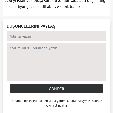
Abd yi İsrail yok oluşa sürüklüyor dünyada abd düşmanlığı
hızla artıyor çocuk katili abd ve sapık tramp
DÜŞÜNCELERİNİ PAYLAŞ!
GÖNDER
Yorumlarınız incelendikten sonra
yorum kuralları
na uyması halinde
yayına alıncaktır.