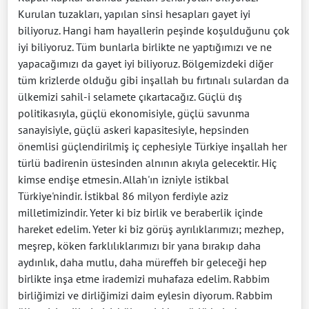
Kurulan tuzakları, yapılan sinsi hesapları gayet iyi
biliyoruz. Hangi ham hayallerin peşinde koşulduğunu çok
iyi biliyoruz. Tüm bunlarla birlikte ne yaptığımızı ve ne
yapacağımızı da gayet iyi biliyoruz. Bölgemizdeki diğer
tüm krizlerde olduğu gibi inşallah bu fırtınalı sulardan da
ülkemizi sahil-i selamete çıkartacağız. Güçlü dış
politikasıyla, güçlü ekonomisiyle, güçlü savunma
sanayisiyle, güçlü askeri kapasitesiyle, hepsinden
önemlisi güçlendirilmiş iç cephesiyle Türkiye inşallah her
türlü badirenin üstesinden alnının akıyla gelecektir. Hiç
kimse endişe etmesin. Allah'ın izniyle istikbal
Türkiye'nindir. İstikbal 86 milyon ferdiyle aziz
milletimizindir. Yeter ki biz birlik ve beraberlik içinde
hareket edelim. Yeter ki biz görüş ayrılıklarımızı; mezhep,
meşrep, köken farklılıklarımızı bir yana bırakıp daha
aydınlık, daha mutlu, daha müreffeh bir geleceği hep
birlikte inşa etme irademizi muhafaza edelim. Rabbim
birliğimizi ve dirliğimizi daim eylesin diyorum. Rabbim