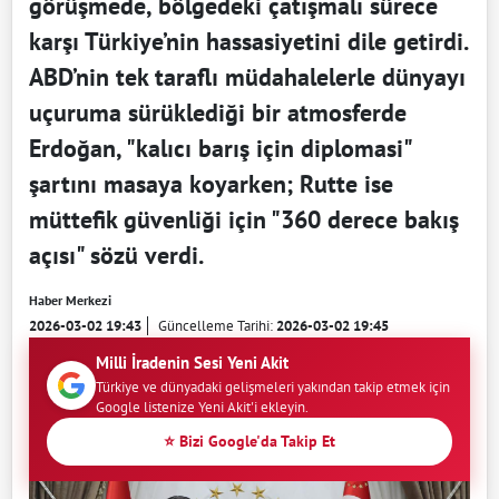
görüşmede, bölgedeki çatışmalı sürece
karşı Türkiye’nin hassasiyetini dile getirdi.
ABD’nin tek taraflı müdahalelerle dünyayı
uçuruma sürüklediği bir atmosferde
Erdoğan, "kalıcı barış için diplomasi"
şartını masaya koyarken; Rutte ise
müttefik güvenliği için "360 derece bakış
açısı" sözü verdi.
Haber Merkezi
2026-03-02 19:43
Güncelleme Tarihi:
2026-03-02 19:45
Milli İradenin Sesi Yeni Akit
Türkiye ve dünyadaki gelişmeleri yakından takip etmek için
Google listenize Yeni Akit'i ekleyin.
⭐ Bizi Google'da Takip Et