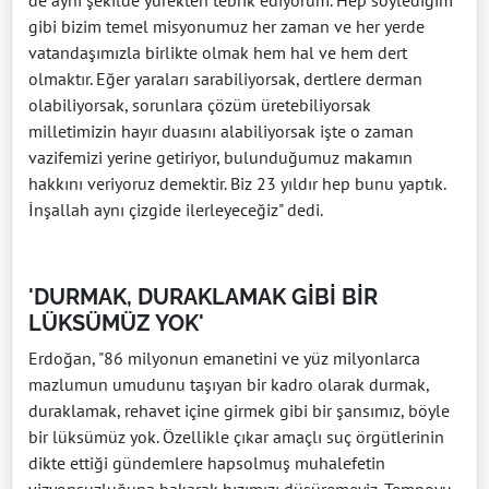
de aynı şekilde yürekten tebrik ediyorum. Hep söylediğim
gibi bizim temel misyonumuz her zaman ve her yerde
vatandaşımızla birlikte olmak hem hal ve hem dert
olmaktır. Eğer yaraları sarabiliyorsak, dertlere derman
olabiliyorsak, sorunlara çözüm üretebiliyorsak
milletimizin hayır duasını alabiliyorsak işte o zaman
vazifemizi yerine getiriyor, bulunduğumuz makamın
hakkını veriyoruz demektir. Biz 23 yıldır hep bunu yaptık.
İnşallah aynı çizgide ilerleyeceğiz" dedi.
'DURMAK, DURAKLAMAK GİBİ BİR
LÜKSÜMÜZ YOK'
Erdoğan, "86 milyonun emanetini ve yüz milyonlarca
mazlumun umudunu taşıyan bir kadro olarak durmak,
duraklamak, rehavet içine girmek gibi bir şansımız, böyle
bir lüksümüz yok. Özellikle çıkar amaçlı suç örgütlerinin
dikte ettiği gündemlere hapsolmuş muhalefetin