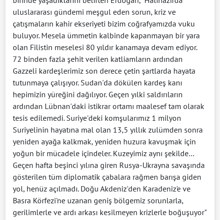
birinde yaşadıklarını belirten Erdoğan, "Halihazırda
uluslararası gündemi meşgul eden sorun, kriz ve
çatışmaların kahir ekseriyeti bizim coğrafyamızda vuku
buluyor. Mesela ümmetin kalbinde kapanmayan bir yara
olan Filistin meselesi 80 yıldır kanamaya devam ediyor.
72 binden fazla şehit verilen katliamların ardından
Gazzeli kardeşlerimiz son derece çetin şartlarda hayata
tutunmaya çalışıyor. Sudan'da dökülen kardeş kanı
hepimizin yüreğini dağılıyor. Geçen yılki saldırıların
ardından Lübnan'daki istikrar ortamı maalesef tam olarak
tesis edilemedi. Suriye'deki komşularımız 1 milyon
Suriyelinin hayatına mal olan 13,5 yıllık zulümden sonra
yeniden ayağa kalkmak, yeniden huzura kavuşmak için
yoğun bir mücadele içindeler. Kuzeyimiz aynı şekilde…
Geçen hafta beşinci yılına giren Rusya-Ukrayna savaşında
gösterilen tüm diplomatik çabalara rağmen barışa giden
yol, henüz açılmadı. Doğu Akdeniz'den Karadeniz'e ve
Basra Körfezi'ne uzanan geniş bölgemiz sorunlarla,
gerilimlerle ve ardı arkası kesilmeyen krizlerle boğuşuyor"