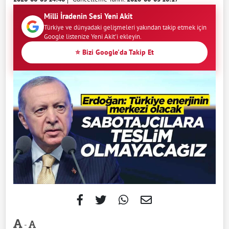
Milli İradenin Sesi Yeni Akit
Türkiye ve dünyadaki gelişmeleri yakından takip etmek için
Google listenize Yeni Akit'i ekleyin.
⭐ Bizi Google'da Takip Et
-