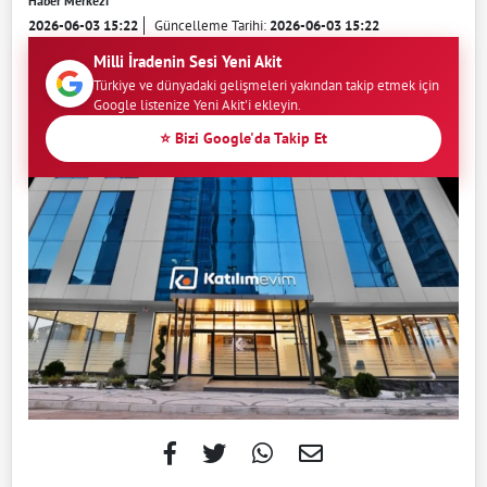
Haber Merkezi
2026-06-03 15:22
Güncelleme Tarihi:
2026-06-03 15:22
Milli İradenin Sesi Yeni Akit
Türkiye ve dünyadaki gelişmeleri yakından takip etmek için
Google listenize Yeni Akit'i ekleyin.
⭐ Bizi Google'da Takip Et