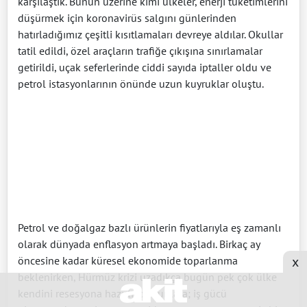
karşılaştık. Bunun üzerine kimi ülkeler, enerji tüketimlerini
düşürmek için koronavirüs salgını günlerinden
hatırladığımız çeşitli kısıtlamaları devreye aldılar. Okullar
tatil edildi, özel araçların trafiğe çıkışına sınırlamalar
getirildi, uçak seferlerinde ciddi sayıda iptaller oldu ve
petrol istasyonlarının önünde uzun kuyruklar oluştu.
Petrol ve doğalgaz bazlı ürünlerin fiyatlarıyla eş zamanlı
olarak dünyada enflasyon artmaya başladı. Birkaç ay
x
öncesine kadar küresel ekonomide toparlanma
beklenirken, Hürmüz krizi uzadıkça bugün pek çok ülke
kendini resesyona hazırlıyor. Bunlara; iş gücü