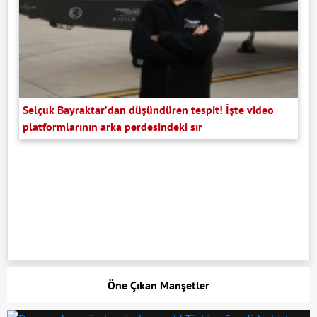
Selçuk Bayraktar’dan düşündüren tespit! İşte video
platformlarının arka perdesindeki sır
Öne Çıkan Manşetler