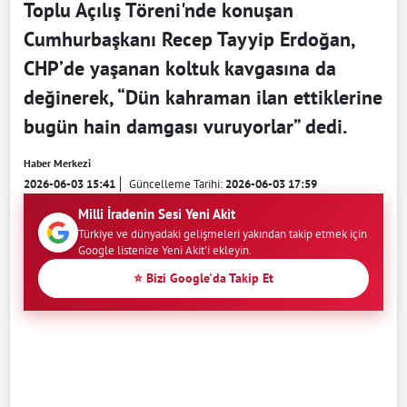
Toplu Açılış Töreni'nde konuşan
Cumhurbaşkanı Recep Tayyip Erdoğan,
CHP’de yaşanan koltuk kavgasına da
değinerek, “Dün kahraman ilan ettiklerine
bugün hain damgası vuruyorlar” dedi.
Haber Merkezi
2026-06-03 15:41
Güncelleme Tarihi:
2026-06-03 17:59
Milli İradenin Sesi Yeni Akit
Türkiye ve dünyadaki gelişmeleri yakından takip etmek için
Google listenize Yeni Akit'i ekleyin.
⭐ Bizi Google'da Takip Et