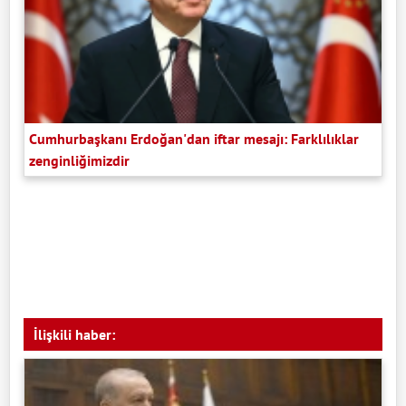
Cumhurbaşkanı Erdoğan'dan iftar mesajı: Farklılıklar
zenginliğimizdir
İlişkili haber: