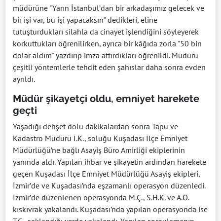
müdürüne "Yarın İstanbul’dan bir arkadaşımız gelecek ve
bir işi var, bu işi yapacaksın" dedikleri, eline
tutuşturdukları silahla da cinayet işlendiğini söyleyerek
korkuttukları öğrenilirken, ayrıca bir kâğıda zorla "50 bin
dolar aldım" yazdırıp imza attırdıkları öğrenildi. Müdürü
çeşitli yöntemlerle tehdit eden şahıslar daha sonra evden
ayrıldı.
Müdür şikayetçi oldu, emniyet harekete
geçti
Yaşadığı dehşet dolu dakikalardan sonra Tapu ve
Kadastro Müdürü İ.K., soluğu Kuşadası İlçe Emniyet
Müdürlüğü’ne bağlı Asayiş Büro Amirliği ekiplerinin
yanında aldı. Yapılan ihbar ve şikayetin ardından harekete
geçen Kuşadası İlçe Emniyet Müdürlüğü Asayiş ekipleri,
İzmir’de ve Kuşadası’nda eşzamanlı operasyon düzenledi.
İzmir’de düzenlenen operasyonda M.Ç., S.H.K. ve A.Ö.
kıskıvrak yakalandı. Kuşadası’nda yapılan operasyonda ise
T.Ç., saklandığı yerde yakalandı. Yapılan sorgulamanın