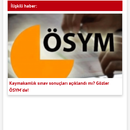
İlişkili haber:
Kaymakamlık sınav sonuçları açıklandı mı? Gözler
ÖSYM'de!