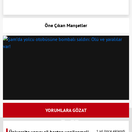
Öne Çıkan Manşetler
YORUMLARA GÖZAT
x
1 yıl önce eklendi.
Üniversite yapısı sil baştan yenilenmeli