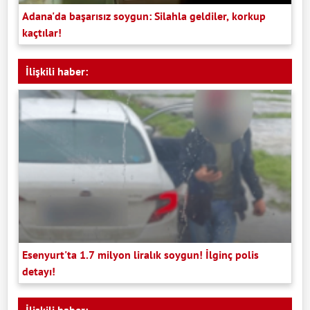
Adana'da başarısız soygun: Silahla geldiler, korkup
kaçtılar!
İlişkili haber:
Esenyurt'ta 1.7 milyon liralık soygun! İlginç polis
detayı!