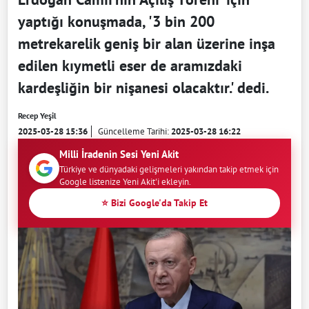
yaptığı konuşmada, '3 bin 200
metrekarelik geniş bir alan üzerine inşa
edilen kıymetli eser de aramızdaki
kardeşliğin bir nişanesi olacaktır.' dedi.
Recep Yeşil
2025-03-28 15:36
Güncelleme Tarihi:
2025-03-28 16:22
Milli İradenin Sesi Yeni Akit
Türkiye ve dünyadaki gelişmeleri yakından takip etmek için
Google listenize Yeni Akit'i ekleyin.
⭐ Bizi Google'da Takip Et