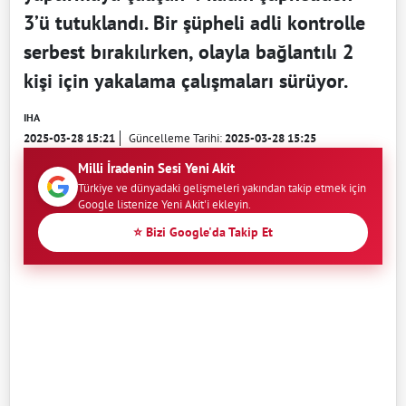
3’ü tutuklandı. Bir şüpheli adli kontrolle
serbest bırakılırken, olayla bağlantılı 2
kişi için yakalama çalışmaları sürüyor.
IHA
2025-03-28 15:21
Güncelleme Tarihi:
2025-03-28 15:25
Milli İradenin Sesi Yeni Akit
Türkiye ve dünyadaki gelişmeleri yakından takip etmek için
Google listenize Yeni Akit'i ekleyin.
⭐ Bizi Google'da Takip Et