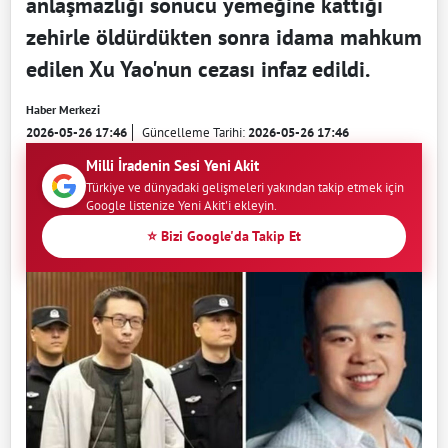
anlaşmazlığı sonucu yemeğine kattığı
zehirle öldürdükten sonra idama mahkum
edilen Xu Yao'nun cezası infaz edildi.
Haber Merkezi
2026-05-26 17:46
Güncelleme Tarihi:
2026-05-26 17:46
Milli İradenin Sesi Yeni Akit
Türkiye ve dünyadaki gelişmeleri yakından takip etmek için
Google listenize Yeni Akit'i ekleyin.
⭐ Bizi Google'da Takip Et