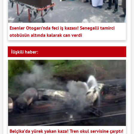
Esenler Otogarı’nda feci iş kazası! Senegalli tamirci
otobüsün altında kalarak can verdi
İlişkili haber:
Belçika’da yürek yakan kaza! Tren okul servisine çarptı!