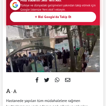
Milli İradenin Sesi Yeni Akit
Türkiye ve dünyadaki gelişmeleri yakından takip etmek için
Google listenize Yeni Akit'i ekleyin.
⭐ Bizi Google'da Takip Et
-
Hastanede yapılan tüm müdahalelere rağmen