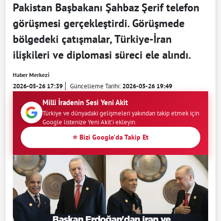
Pakistan Başbakanı Şahbaz Şerif telefon
görüşmesi gerçekleştirdi. Görüşmede
bölgedeki çatışmalar, Türkiye-İran
ilişkileri ve diplomasi süreci ele alındı.
Haber Merkezi
2026-05-26 17:39
Güncelleme Tarihi:
2026-05-26 19:49
Milli İradenin Sesi Yeni Akit
Türkiye ve dünyadaki gelişmeleri yakından takip etmek için
Google listenize Yeni Akit'i ekleyin.
⭐ Bizi Google'da Takip Et