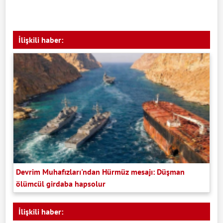
İlişkili haber:
Devrim Muhafızları'ndan Hürmüz mesajı: Düşman
ölümcül girdaba hapsolur
İlişkili haber: