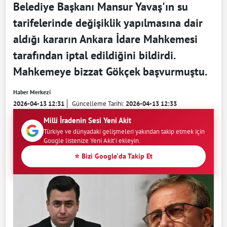
Belediye Başkanı Mansur Yavaş'ın su
tarifelerinde değişiklik yapılmasına dair
aldığı kararın Ankara İdare Mahkemesi
tarafından iptal edildiğini bildirdi.
Mahkemeye bizzat Gökçek başvurmuştu.
Haber Merkezi
2026-04-13 12:31
Güncelleme Tarihi:
2026-04-13 12:33
Milli İradenin Sesi Yeni Akit
Türkiye ve dünyadaki gelişmeleri yakından takip etmek için
Google listenize Yeni Akit'i ekleyin.
⭐ Bizi Google'da Takip Et