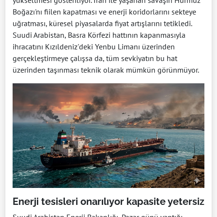
yükseltmesi gösteriliyor. İran ile yaşanan savaşın Hürmüz
Boğazı'nı fiilen kapatması ve enerji koridorlarını sekteye
uğratması, küresel piyasalarda fiyat artışlarını tetikledi.
Suudi Arabistan, Basra Körfezi hattının kapanmasıyla
ihracatını Kızıldeniz'deki Yenbu Limanı üzerinden
gerçekleştirmeye çalışsa da, tüm sevkiyatın bu hat
üzerinden taşınması teknik olarak mümkün görünmüyor.
Enerji tesisleri onarılıyor kapasite yetersiz