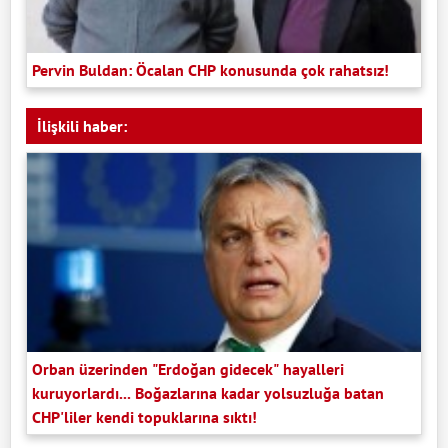
Pervin Buldan: Öcalan CHP konusunda çok rahatsız!
İlişkili haber:
Orban üzerinden "Erdoğan gidecek" hayalleri
kuruyorlardı... Boğazlarına kadar yolsuzluğa batan
CHP'liler kendi topuklarına sıktı!