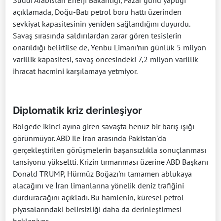
Suudi Arabistan Enerji Bakanlığı, Pazar günü yaptığı
açıklamada, Doğu-Batı petrol boru hattı üzerinden
sevkiyat kapasitesinin yeniden sağlandığını duyurdu.
Savaş sırasında saldırılardan zarar gören tesislerin
onarıldığı belirtilse de, Yenbu Limanı’nın günlük 5 milyon
varillik kapasitesi, savaş öncesindeki 7,2 milyon varillik
ihracat hacmini karşılamaya yetmiyor.
Diplomatik kriz derinleşiyor
Bölgede ikinci ayına giren savaşta henüz bir barış ışığı
görünmüyor. ABD ile İran arasında Pakistan'da
gerçekleştirilen görüşmelerin başarısızlıkla sonuçlanması
tansiyonu yükseltti. Krizin tırmanması üzerine ABD Başkanı
Donald TRUMP, Hürmüz Boğazı'nı tamamen ablukaya
alacağını ve İran limanlarına yönelik deniz trafiğini
durduracağını açıkladı. Bu hamlenin, küresel petrol
piyasalarındaki belirsizliği daha da derinleştirmesi