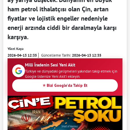
ham petrol ithalatçısı olan Çin, artan
fiyatlar ve lojistik engeller nedeniyle
enerji arzında ciddi bir daralmayla karşı
karşıya.
Yücel Kaya
2026-04-13 12:35
Güncelleme Tarihi:
2026-04-13 12:35
Milli İradenin Sesi Yeni Akit
Türkiye ve dünyadaki gelişmeleri yakından takip etmek için
Google listenize Yeni Akit'i ekleyin.
⭐ Bizi Google'da Takip Et