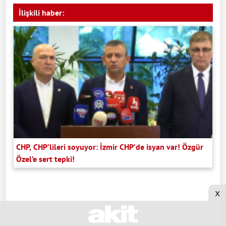
İlişkili haber:
CHP, CHP’lileri soyuyor: İzmir CHP’de isyan var! Özgür
Özel’e sert tepki!
x