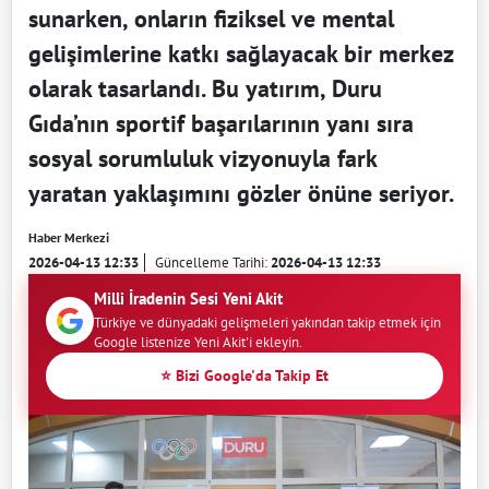
sunarken, onların fiziksel ve mental
gelişimlerine katkı sağlayacak bir merkez
olarak tasarlandı. Bu yatırım, Duru
Gıda’nın sportif başarılarının yanı sıra
sosyal sorumluluk vizyonuyla fark
yaratan yaklaşımını gözler önüne seriyor.
Haber Merkezi
2026-04-13 12:33
Güncelleme Tarihi:
2026-04-13 12:33
Milli İradenin Sesi Yeni Akit
Türkiye ve dünyadaki gelişmeleri yakından takip etmek için
Google listenize Yeni Akit'i ekleyin.
⭐ Bizi Google'da Takip Et