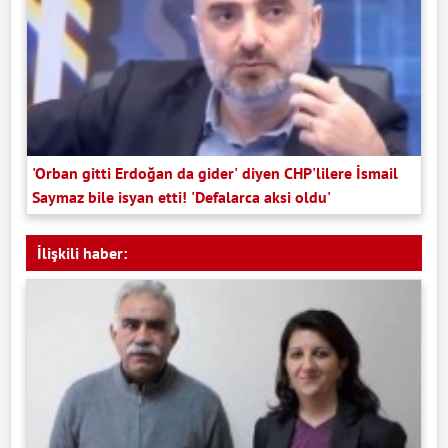
'Orban gitti Erdoğan da gider' diyen CHP'lilere İsmail
Saymaz bile isyan etti! 'Defalarca aksi oldu'
İlişkili haber: