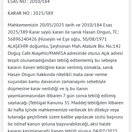
ESAS NO : 2010/184
KARAR NO : 2025/389
Mahkememizin 20/05/2025 tarih ve 2010/184 Esas
2025/389 Karar sayılı kararı ile sanık Hasan Ongun, TC:
56896240426 (Hüseyin ve Eşe oğlu, 30/08/1971
ALAŞEHİR doğumlu, Şeyhsinan Mah. Atatürk Blv. No:142
Doğuş Cafe Alaşehir/MANİSA adresinde oturur. Açık adresi
tespit olunamadığından tebliğ edilememiş bu sebeple
kararın ilanen tebliğine karar verilmiş olmakla, sanık
Hasan Ongun hakkında nitelikli mala zarar verme
suçundan kamu davasının zamanaşımı sebebiyle
düşmesine karar verildiği ve iş bu ilanın
yayımlanmasından itibaren 7 gün sonra tebliğ edilmiş
sayılacağı (Tebligat Kanunu 31. Madde) tebliğden itibaren
iki hafta içinde mahkememize verilecek bir dilekçe veya
tutanağa geçirilmek üzere katibe yapılacak sözlü başvuru
ile istinaf kanun yoluna başvurabileceği, aksi halde
kararın kesinleşeceği ilanen tebliğ olunur. 04/07/2025