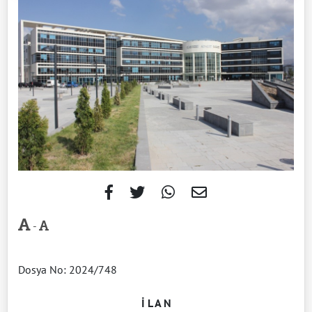
-
Dosya No: 2024/748
İ L A N