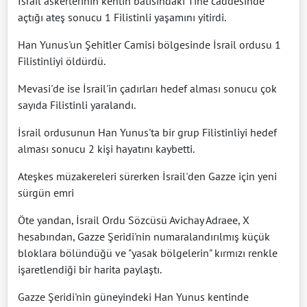
İsrail askerlerinin kentin batısındaki Tıne caddesinde
açtığı ateş sonucu 1 Filistinli yaşamını yitirdi.
Han Yunus'un Şehitler Camisi bölgesinde İsrail ordusu 1
Filistinliyi öldürdü.
Mevasi'de ise İsrail'in çadırları hedef alması sonucu çok
sayıda Filistinli yaralandı.
İsrail ordusunun Han Yunus'ta bir grup Filistinliyi hedef
alması sonucu 2 kişi hayatını kaybetti.
Ateşkes müzakereleri sürerken İsrail'den Gazze için yeni
sürgün emri
Öte yandan, İsrail Ordu Sözcüsü Avichay Adraee, X
hesabından, Gazze Şeridi'nin numaralandırılmış küçük
bloklara bölündüğü ve "yasak bölgelerin" kırmızı renkle
işaretlendiği bir harita paylaştı.
Gazze Şeridi'nin güneyindeki Han Yunus kentinde