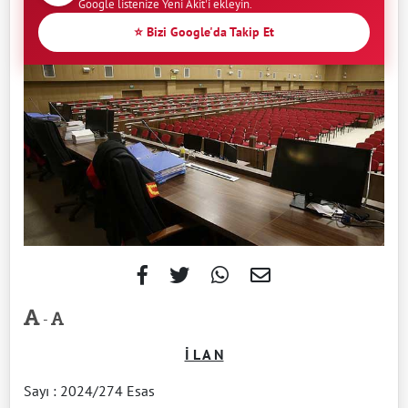
Google listenize Yeni Akit'i ekleyin.
⭐ Bizi Google'da Takip Et
-
İ L A N
Sayı : 2024/274 Esas