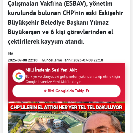
Çalışmaları Vakfı'na (ESBAV), yönetim
kurulunda bulunan CHP’nin eski Eskişehir
Büyükşehir Belediye Başkanı Yılmaz
Büyükerşen ve 6 kişi görevlerinden el
çektirilerek kayyum atandı.
IHA
2025-07-08 22:10
Güncelleme Tarihi:
2025-07-08 22:10
Milli İradenin Sesi Yeni Akit
Türkiye ve dünyadaki gelişmeleri yakından takip etmek için
Google listenize Yeni Akit'i ekleyin.
⭐ Bizi Google'da Takip Et