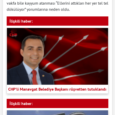
vakfa bile kayyum atanması “Ellerini attıkları her yer tel tel
dökülüyor” yorumlarına neden oldu.
İlişkili haber:
CHP’li Manavgat Belediye Başkanı rüşvetten tutuklandı
İlişkili haber: