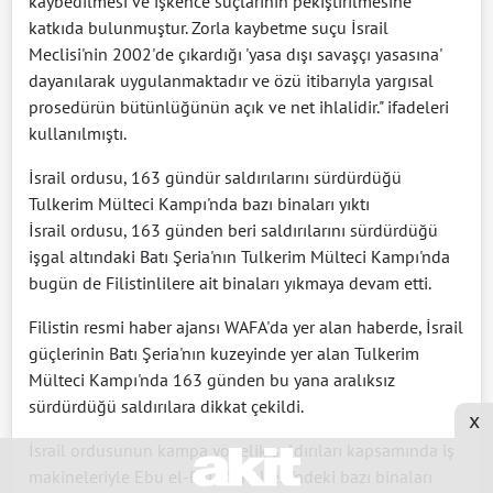
kaybedilmesi ve işkence suçlarının pekiştirilmesine
katkıda bulunmuştur. Zorla kaybetme suçu İsrail
Meclisi'nin 2002'de çıkardığı 'yasa dışı savaşçı yasasına'
dayanılarak uygulanmaktadır ve özü itibarıyla yargısal
prosedürün bütünlüğünün açık ve net ihlalidir." ifadeleri
kullanılmıştı.
İsrail ordusu, 163 gündür saldırılarını sürdürdüğü
Tulkerim Mülteci Kampı'nda bazı binaları yıktı
İsrail ordusu, 163 günden beri saldırılarını sürdürdüğü
işgal altındaki Batı Şeria'nın Tulkerim Mülteci Kampı'nda
bugün de Filistinlilere ait binaları yıkmaya devam etti.
Filistin resmi haber ajansı WAFA'da yer alan haberde, İsrail
güçlerinin Batı Şeria'nın kuzeyinde yer alan Tulkerim
Mülteci Kampı'nda 163 günden bu yana aralıksız
sürdürdüğü saldırılara dikkat çekildi.
x
İsrail ordusunun kampa yönelik saldırıları kapsamında iş
makineleriyle Ebu el-Ful Mahallesi'ndeki bazı binaları