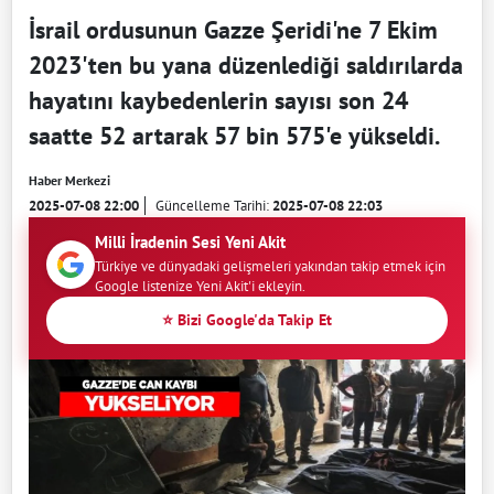
İsrail ordusunun Gazze Şeridi'ne 7 Ekim
2023'ten bu yana düzenlediği saldırılarda
hayatını kaybedenlerin sayısı son 24
saatte 52 artarak 57 bin 575'e yükseldi.
Haber Merkezi
2025-07-08 22:00
Güncelleme Tarihi:
2025-07-08 22:03
Milli İradenin Sesi Yeni Akit
Türkiye ve dünyadaki gelişmeleri yakından takip etmek için
Google listenize Yeni Akit'i ekleyin.
⭐ Bizi Google'da Takip Et