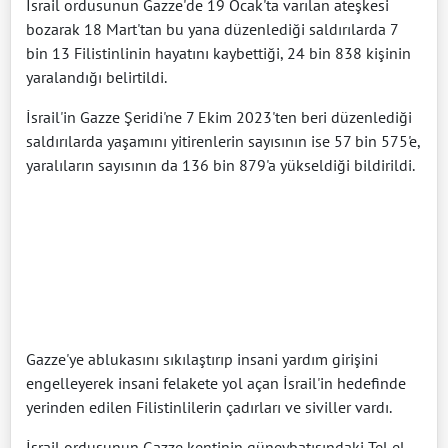
İsrail ordusunun Gazze'de 19 Ocak'ta varılan ateşkesi
bozarak 18 Mart'tan bu yana düzenlediği saldırılarda 7
bin 13 Filistinlinin hayatını kaybettiği, 24 bin 838 kişinin
yaralandığı belirtildi.
İsrail'in Gazze Şeridi'ne 7 Ekim 2023'ten beri düzenlediği
saldırılarda yaşamını yitirenlerin sayısının ise 57 bin 575'e,
yaralıların sayısının da 136 bin 879'a yükseldiği bildirildi.
Gazze'ye ablukasını sıkılaştırıp insani yardım girişini
engelleyerek insani felakete yol açan İsrail'in hedefinde
yerinden edilen Filistinlilerin çadırları ve siviller vardı.
İsrail ordusunun Gazze kentinin güneybatısındaki Tel el-