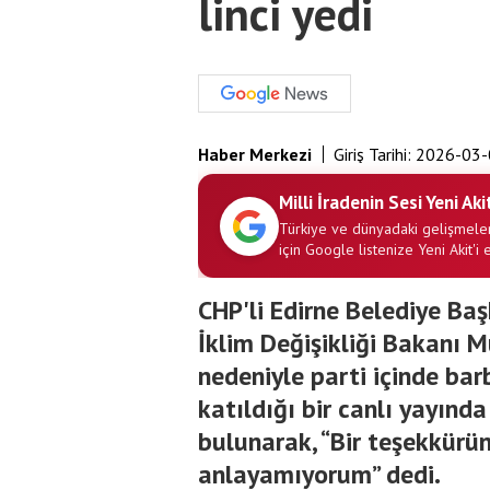
linci yedi
Haber Merkezi
Giriş Tarihi:
2026-03-
Milli İradenin Sesi Yeni Aki
Türkiye ve dünyadaki gelişmeler
için Google listenize Yeni Akit'i 
CHP'li Edirne Belediye Başk
İklim Değişikliği Bakanı 
nedeniyle parti içinde bar
katıldığı bir canlı yayınd
bulunarak, “Bir teşekkürü
anlayamıyorum” dedi.