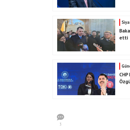
Siya
Baka
etti
Gün
CHP 
Özgü
3