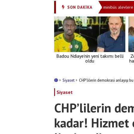
i! 81 ilde 30 bin personel alınacak
Kartal'da minibüs alevlere tesl
SON DAKİKA
•
Badou Ndiaye’nin yeni takımı belli
Z
oldu
ha
Siyaset
CHP’lilerin demokrasi anlayışı bu 
Siyaset
CHP’lilerin de
kadar! Hizmet 