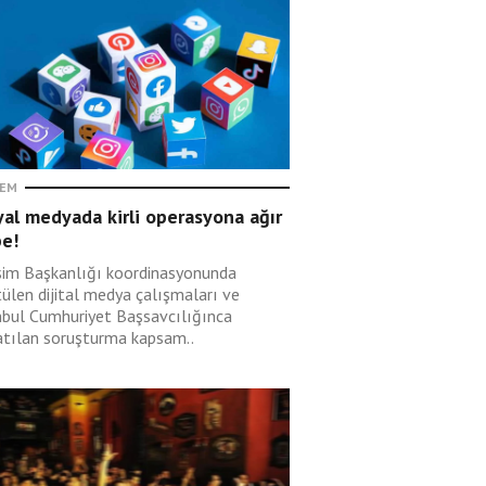
EM
al medyada kirli operasyona ağır
be!
işim Başkanlığı koordinasyonunda
tülen dijital medya çalışmaları ve
nbul Cumhuriyet Başsavcılığınca
atılan soruşturma kapsam..