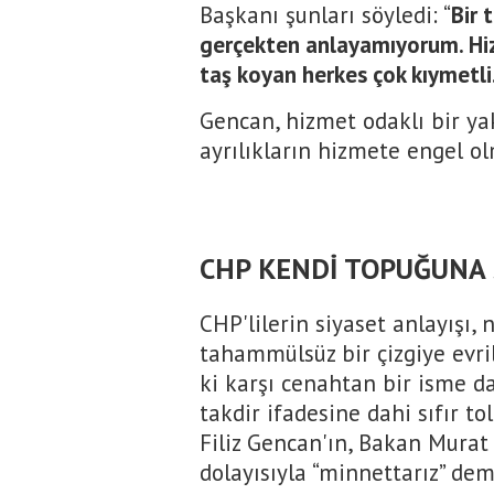
Başkanı şunları söyledi: “
Bir 
gerçekten anlayamıyorum. Hiz
taş koyan herkes çok kıymetli
Gencan, hizmet odaklı bir ya
ayrılıkların hizmete engel o
CHP KENDİ TOPUĞUNA 
CHP'lilerin siyaset anlayışı,
tahammülsüz bir çizgiye evril
ki karşı cenahtan bir isme d
takdir ifadesine dahi sıfır to
Filiz Gencan'ın, Bakan Murat
dolayısıyla “minnettarız” dem