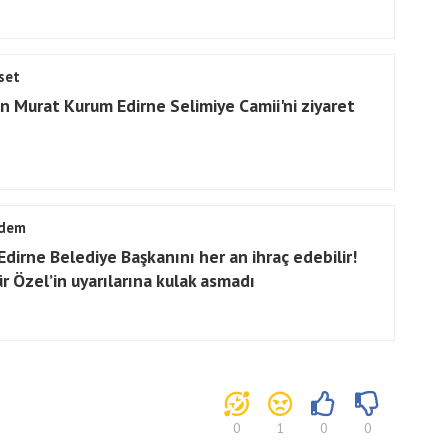
set
n Murat Kurum Edirne Selimiye Camii'ni ziyaret
dem
Edirne Belediye Başkanını her an ihraç edebilir!
r Özel’in uyarılarına kulak asmadı
0
1
0
0