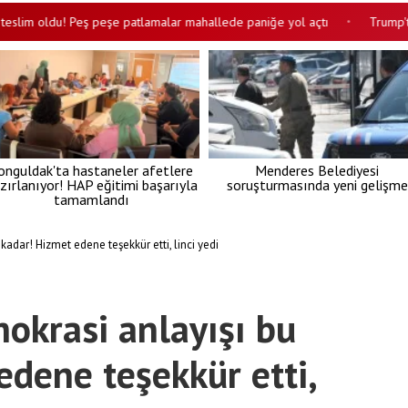
im oldu! Peş peşe patlamalar mahallede paniğe yol açtı
Trump'tan İr
•
onguldak'ta hastaneler afetlere
Menderes Belediyesi
zırlanıyor! HAP eğitimi başarıyla
soruşturmasında yeni gelişme
tamamlandı
kadar! Hizmet edene teşekkür etti, linci yedi
mokrasi anlayışı bu
edene teşekkür etti,