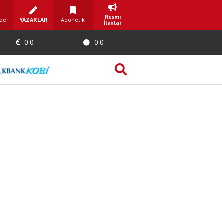
Resmi
ber
YAZARLAR
Abonelik
İlanlar
0.0
0.0