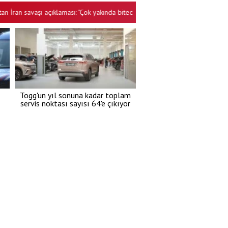
an savaşı açıklaması: "Çok yakında bitecek, daha fazla dayanamazlar"
•
Togg'un yıl sonuna kadar toplam
servis noktası sayısı 64'e çıkıyor