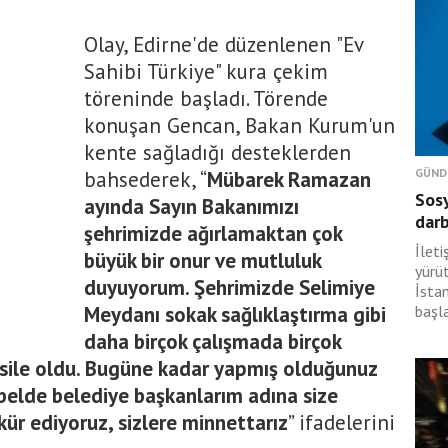
Olay, Edirne'de düzenlenen "Ev
Sahibi Türkiye" kura çekim
töreninde başladı. Törende
konuşan Gencan, Bakan Kurum'un
kente sağladığı desteklerden
GÜND
bahsederek, “
Mübarek Ramazan
Sosy
ayında Sayın Bakanımızı
dar
şehrimizde ağırlamaktan çok
İlet
büyük bir onur ve mutluluk
yürü
duyuyorum. Şehrimizde Selimiye
İsta
Meydanı sokak sağlıklaştırma gibi
başl
daha birçok çalışmada birçok
esile oldu. Bugüne kadar yapmış olduğunuz
belde belediye başkanlarım adına size
ür ediyoruz, sizlere minnettarız
” ifadelerini