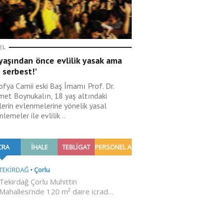
EL
yaşından önce evlilik yasak ama
 serbest!'
ofya Camii eski Baş İmamı Prof. Dr.
et Boynukalın, 18 yaş altındaki
lerin evlenmelerine yönelik yasal
lemeler ile evlilik ..