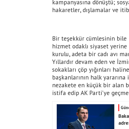
kampanyasına dönüştü; sosya
hakaretler, dışlamalar ve itib
Bir teşekkür cümlesinin bil
hizmet odaklı siyaset yerine 
kurulu, adeta bir cadı avı ma
Yıllardır devam eden ve İzmir’
sokakları çöp yığınları hali
başkanlarının halk yararına i
nezakete en küçük bir alan bı
istifa edip AK Parti’ye geçme
Gün
Baka
adre