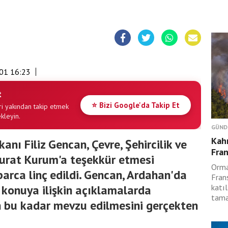
01 16:23
t
⭐ Bizi Google'da Takip Et
i yakından takip etmek
ekleyin.
GÜND
Kah
anı Filiz Gencan, Çevre, Şehircilik ve
Fran
Murat Kurum'a teşekkür etmesi
Orma
barca linç edildi. Gencan, Ardahan'da
Fran
a konuya ilişkin açıklamalarda
katıl
tama
n bu kadar mevzu edilmesini gerçekten