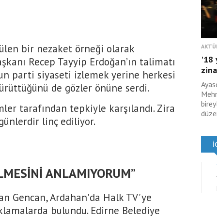
rülen bir nezaket örneği olarak
AKTÜ
'18 
şkanı Recep Tayyip Erdoğan’ın talimatı
zina
 parti siyaseti izlemek yerine herkesi
Ayas
ürüttüğünü de gözler önüne serdi.
Mehm
birey
ler tarafından tepkiyle karşılandı. Zira
düzen
ünlerdir linç ediliyor.
LMESİNİ ANLAMIYORUM”
ozan Gencan, Ardahan'da Halk TV'ye
klamalarda bulundu. Edirne Belediye