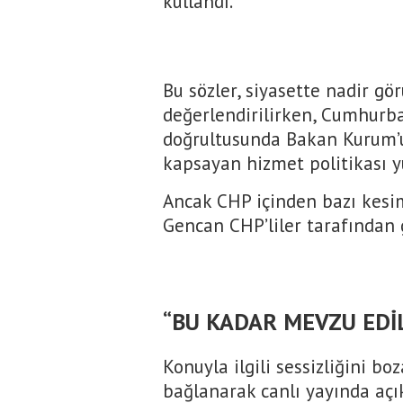
kullandı.
Bu sözler, siyasette nadir gö
değerlendirilirken, Cumhurba
doğrultusunda Bakan Kurum’un
kapsayan hizmet politikası y
Ancak CHP içinden bazı kesim
Gencan CHP’liler tarafından g
“BU KADAR MEVZU EDİ
Konuyla ilgili sessizliğini b
bağlanarak canlı yayında açı