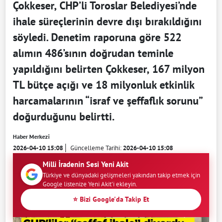
Çokkeser, CHP’li Toroslar Belediyesi’nde
ihale süreçlerinin devre dışı bırakıldığını
söyledi. Denetim raporuna göre 522
alımın 486’sının doğrudan teminle
yapıldığını belirten Çokkeser, 167 milyon
TL bütçe açığı ve 18 milyonluk etkinlik
harcamalarının “israf ve şeffaflık sorunu”
doğurduğunu belirtti.
Haber Merkezi
2026-04-10 15:08
Güncelleme Tarihi:
2026-04-10 15:08
Milli İradenin Sesi Yeni Akit
Türkiye ve dünyadaki gelişmeleri yakından takip etmek için
Google listenize Yeni Akit'i ekleyin.
⭐ Bizi Google'da Takip Et