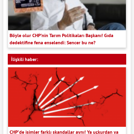
Böyle olur CHP’nin Tarım Politikaları Başkanı! Gıda
dedektifine fena enselendi: Sencer bu ne?
İlişkili haber:
CHP’de isimler farklı skandallar aynı! Ya uçkurdan ya