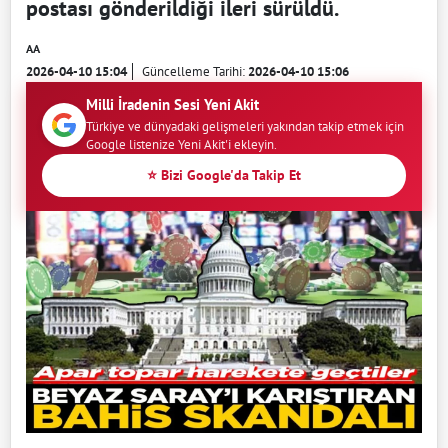
postası gönderildiği ileri sürüldü.
AA
2026-04-10 15:04
Güncelleme Tarihi:
2026-04-10 15:06
Milli İradenin Sesi Yeni Akit
Türkiye ve dünyadaki gelişmeleri yakından takip etmek için
Google listenize Yeni Akit'i ekleyin.
⭐ Bizi Google'da Takip Et