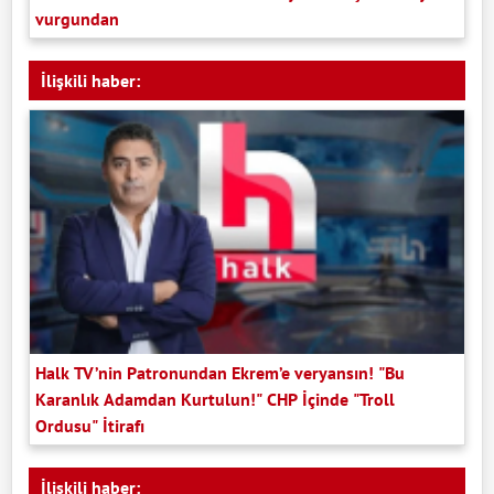
vurgundan
İlişkili haber:
Halk TV’nin Patronundan Ekrem’e veryansın! "Bu
Karanlık Adamdan Kurtulun!" CHP İçinde "Troll
Ordusu" İtirafı
İlişkili haber: