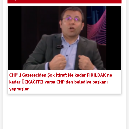
CHP’li Gazeteciden Şok İtiraf: Ne kadar FIRILDAK ne
kadar ÜÇKAĞITÇI varsa CHP’den belediye başkanı
yapmışlar