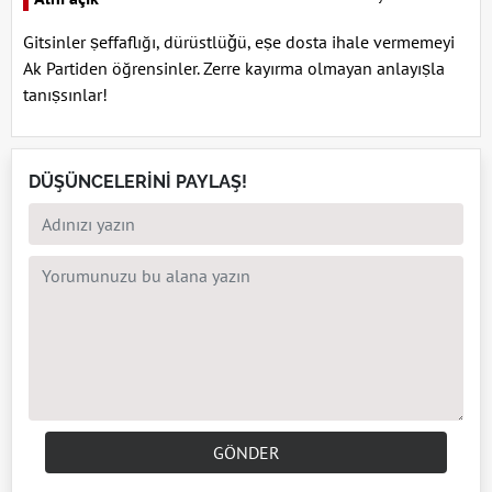
Gitsinler ṣeffaflığı, dürüstlüǧü, eṣe dosta ihale vermemeyi
Ak Partiden öğrensinler. Zerre kayırma olmayan anlayıṣla
tanıṣsınlar!
DÜŞÜNCELERİNİ PAYLAŞ!
GÖNDER