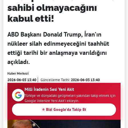
sahibi olmayacağını
kabul etti!
ABD Başkanı Donald Trump, İran’ın
nükleer silah edinmeyeceğini taahhüt
ettiği tarihi bir anlaşmaya varıldığını
açıkladı.
Haber Merkezi
2026-06-03 13:40
Güncelleme Tarihi:
2026-06-03 13:40
Milli İradenin Sesi Yeni Akit
Türkiye ve dünyadaki gelişmeleri yakından takip etmek için
Google listenize Yeni Akit'i ekleyin.
⭐ Bizi Google'da Takip Et