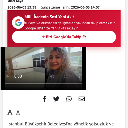
Yücel Kaya
2026-06-03 13:38
Güncelleme Tarihi:
2026-06-03 14:07
Milli İradenin Sesi Yeni Akit
Türkiye ve dünyadaki gelişmeleri yakından takip etmek için
Google listenize Yeni Akit'i ekleyin.
⭐ Bizi Google'da Takip Et
-
İstanbul Büyükşehir Belediyesi'ne yönelik yolsuzluk ve