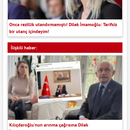
Onca rezillik utandırmamıştı! Dilek İmamoğlu: Tarifsiz
bir utanç içindeyim!
İlişkili haber:
Kılıçdaroğlu'nun arınma çağrısına Dilek