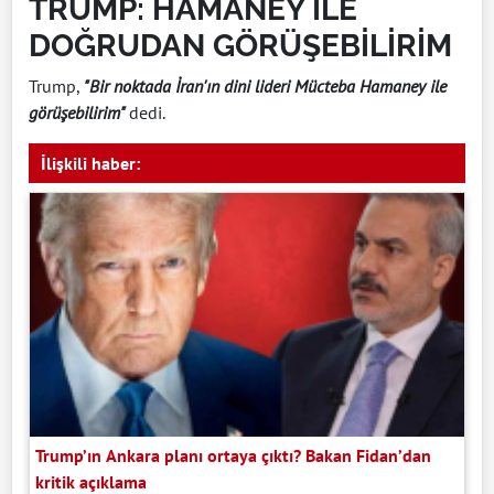
TRUMP: HAMANEY İLE
DOĞRUDAN GÖRÜŞEBİLİRİM
Trump,
"Bir noktada İran'ın dini lideri Mücteba Hamaney ile
görüşebilirim"
dedi.
İlişkili haber:
Trump’ın Ankara planı ortaya çıktı? Bakan Fidan’dan
kritik açıklama