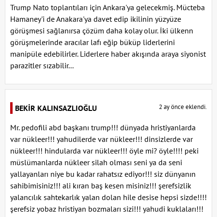
Trump Nato toplantıları için Ankara'ya gelecekmiş. Mücteba
Hamaney'i de Anakara'ya davet edip ikilinin yüzyüze
görüşmesi sağlanırsa çözüm daha kolay olur. İki ülkenn
görüşmelerinde aracılar lafı eğip büküp liderlerini
manipüle edebilirler. Liderlere haber akışında araya siyonist
parazitler sızabilir...
2 ay önce eklendi.
BEKİR KALINSAZLIOĞLU
Mr. pedofili abd başkanı trump!!! dünyada hristiyanlarda
var nükleer!!! yahudilerde var nükleer!!! dinsizlerde var
nükleer!!! hindularda var nükleer!!! öyle mi? öyle!!!! peki
müslümanlarda nükleer silah olması seni ya da seni
yallayanları niye bu kadar rahatsız ediyor!!! siz dünyanın
sahibimisiniz!!! ali kıran baş kesen misiniz!!! şerefsizlik
yalancılık sahtekarlık yalan dolan hile desise hepsi sizde!!!!
şerefsiz yobaz hristiyan bozmaları sizi!!! yahudi kuklaları!!!