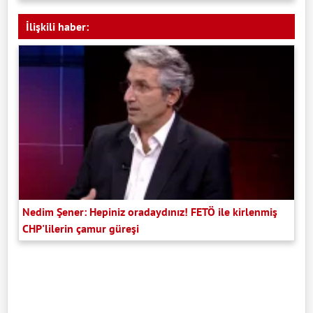
İlişkili haber:
Nedim Şener: Hepiniz oradaydınız! FETÖ ile kirlenmiş
CHP'lilerin çamur güreşi