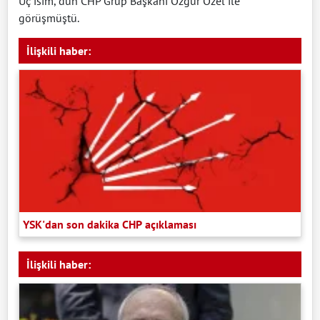
Üç isim, dün CHP Grup Başkanı Özgür Özel ile
görüşmüştü.
İlişkili haber:
YSK'dan son dakika CHP açıklaması
İlişkili haber: