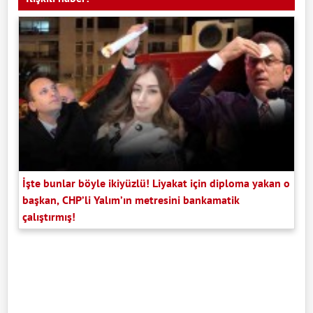
İşte bunlar böyle ikiyüzlü! Liyakat için diploma yakan o
başkan, CHP’li Yalım’ın metresini bankamatik
çalıştırmış!