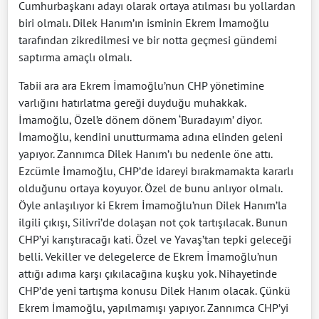
Cumhurbaşkanı adayı olarak ortaya atılması bu yollardan
biri olmalı. Dilek Hanım’ın isminin Ekrem İmamoğlu
tarafından zikredilmesi ve bir notta geçmesi gündemi
saptırma amaçlı olmalı.
Tabii ara ara Ekrem İmamoğlu’nun CHP yönetimine
varlığını hatırlatma gereği duyduğu muhakkak.
İmamoğlu, Özel’e dönem dönem ‘Buradayım’ diyor.
İmamoğlu, kendini unutturmama adına elinden geleni
yapıyor. Zannımca Dilek Hanım’ı bu nedenle öne attı.
Ezcümle İmamoğlu, CHP’de idareyi bırakmamakta kararlı
olduğunu ortaya koyuyor. Özel de bunu anlıyor olmalı.
Öyle anlaşılıyor ki Ekrem İmamoğlu’nun Dilek Hanım’la
ilgili çıkışı, Silivri’de dolaşan not çok tartışılacak. Bunun
CHP’yi karıştıracağı kati. Özel ve Yavaş’tan tepki geleceği
belli. Vekiller ve delegelerce de Ekrem İmamoğlu’nun
attığı adıma karşı çıkılacağına kuşku yok. Nihayetinde
CHP’de yeni tartışma konusu Dilek Hanım olacak. Çünkü
Ekrem İmamoğlu, yapılmamışı yapıyor. Zannımca CHP’yi