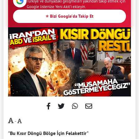
Türkiye ve dünyadaki gelişmeleri yakından takip etmek için
Google listenize Yeni Akit'i ekleyin.
⭐ Bizi Google'da Takip Et
-
"Bu Kısır Döngü Bölge İçin Felakettir"