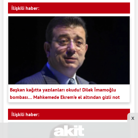
İlişkili haber:
Başkan kağıtta yazılanları okudu! Dilek İmamoğlu
bombası… Mahkemede Ekrem’e el altından gizli not
İlişkili haber:
x