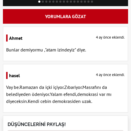
YORUMLARA GÖZAT
4 ay önce eklendi.
Ahmet
Bunlar demiyormu ,"atam izindeyiz" diye.
4 ay önce eklendi.
hasel
Vay be.Ramazan da içki içiyor.Zıbariyor.Masrafını da
belediyeden ödeniyor.Yalam efendi,demokrasi var mı
diyeceksin.Kendi cebin demokrasiden uzak.
DÜŞÜNCELERİNİ PAYLAŞ!