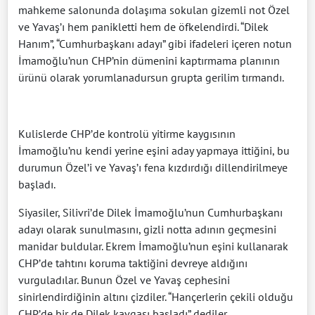
mahkeme salonunda dolaşıma sokulan gizemli not Özel
ve Yavaş’ı hem panikletti hem de öfkelendirdi. “Dilek
Hanım”, “Cumhurbaşkanı adayı” gibi ifadeleri içeren notun
İmamoğlu’nun CHP’nin dümenini kaptırmama planının
ürünü olarak yorumlanadursun grupta gerilim tırmandı.
Kulislerde CHP’de kontrolü yitirme kaygısının
İmamoğlu’nu kendi yerine eşini aday yapmaya ittiğini, bu
durumun Özel’i ve Yavaş’ı fena kızdırdığı dillendirilmeye
başladı.
Siyasiler, Silivri’de Dilek İmamoğlu’nun Cumhurbaşkanı
adayı olarak sunulmasını, gizli notta adının geçmesini
manidar buldular. Ekrem İmamoğlu’nun eşini kullanarak
CHP’de tahtını koruma taktiğini devreye aldığını
vurguladılar. Bunun Özel ve Yavaş cephesini
sinirlendirdiğinin altını çizdiler. “Hançerlerin çekili olduğu
CHP’de bir de Dilek kavgası başladı” dediler.