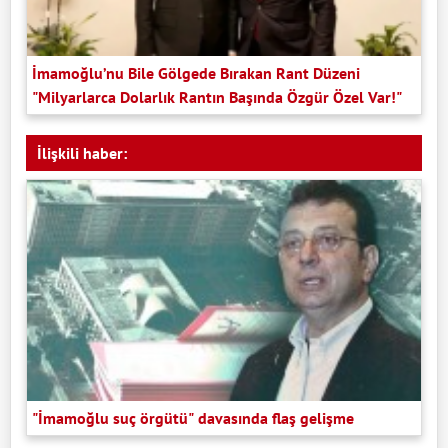
İmamoğlu’nu Bile Gölgede Bırakan Rant Düzeni
"Milyarlarca Dolarlık Rantın Başında Özgür Özel Var!"
İlişkili haber:
"İmamoğlu suç örgütü" davasında flaş gelişme