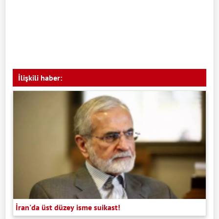
İlişkili haber:
İran'da üst düzey isme suikast!