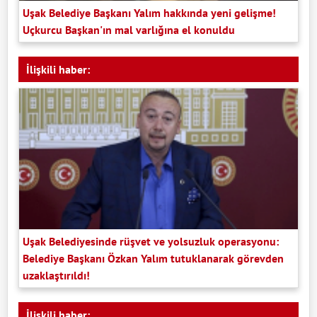
Uşak Belediye Başkanı Yalım hakkında yeni gelişme!
Uçkurcu Başkan'ın mal varlığına el konuldu
İlişkili haber:
Uşak Belediyesinde rüşvet ve yolsuzluk operasyonu:
Belediye Başkanı Özkan Yalım tutuklanarak görevden
uzaklaştırıldı!
İlişkili haber: