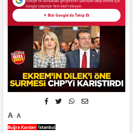
Türkiye ve dünyadaki gelişmeleri yakından takip etmek için
Google listenize Yeni Akit'i ekleyin.
⭐ Bizi Google'da Takip Et
-
Buğra Kardan
İstanbul