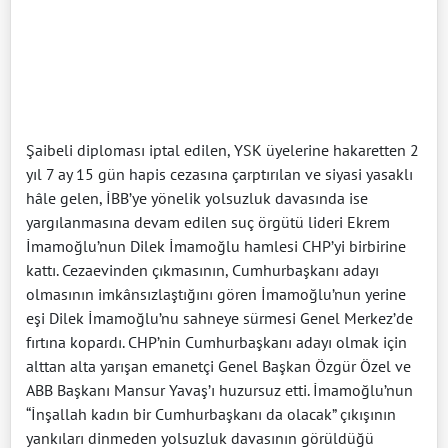
Şaibeli diploması iptal edilen, YSK üyelerine hakaretten 2
yıl 7 ay 15 gün hapis cezasına çarptırılan ve siyasi yasaklı
hâle gelen, İBB’ye yönelik yolsuzluk davasında ise
yargılanmasına devam edilen suç örgütü lideri Ekrem
İmamoğlu’nun Dilek İmamoğlu hamlesi CHP’yi birbirine
kattı. Cezaevinden çıkmasının, Cumhurbaşkanı adayı
olmasının imkânsızlaştığını gören İmamoğlu’nun yerine
eşi Dilek İmamoğlu’nu sahneye sürmesi Genel Merkez’de
fırtına kopardı. CHP’nin Cumhurbaşkanı adayı olmak için
alttan alta yarışan emanetçi Genel Başkan Özgür Özel ve
ABB Başkanı Mansur Yavaş’ı huzursuz etti. İmamoğlu’nun
“İnşallah kadın bir Cumhurbaşkanı da olacak” çıkışının
yankıları dinmeden yolsuzluk davasının görüldüğü