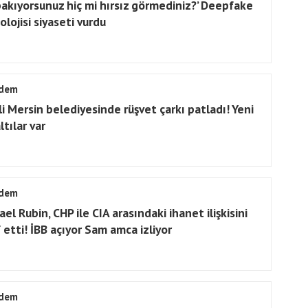
bakıyorsunuz hiç mi hırsız görmediniz?’ Deepfake
lojisi siyaseti vurdu
dem
li Mersin belediyesinde rüşvet çarkı patladı! Yeni
tılar var
dem
el Rubin, CHP ile CIA arasındaki ihanet ilişkisini
f etti! İBB açıyor Sam amca izliyor
dem