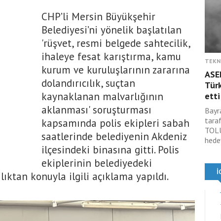
CHP’li Mersin Büyükşehir
Belediyesi’ni yönelik başlatılan
'rüşvet, resmi belgede sahtecilik,
ihaleye fesat karıştırma, kamu
TEKN
kurum ve kuruluşlarının zararına
ASE
dolandırıcılık, suçtan
Türk
kaynaklanan malvarlığının
etti
aklanması' soruşturması
Bayr
tara
kapsamında polis ekipleri sabah
TOLU
saatlerinde belediyenin Akdeniz
hede
ilçesindeki binasına gitti. Polis
ekiplerinin belediyedeki
ıktan konuyla ilgili açıklama yapıldı.