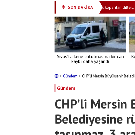
Çocukları 'ibret olsun' diye götürüyorlar: Çığlıklar, koparılan diller...
SON DAKİKA
•
Sivas’ta kene tutulmasına bir can
K
kaybı daha yaşandı
Gündem
CHP’li Mersin Büyükşehir Belediy
Gündem
CHP’li Mersin 
Belediyesine r
taşınmaz, 3 ara