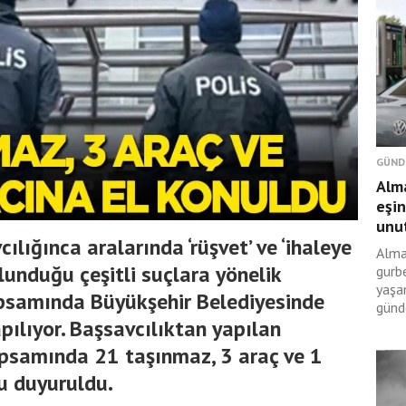
GÜND
Alma
eşin
unut
lığınca aralarında ‘rüşvet’ ve ‘ihaleye
Alma
lunduğu çeşitli suçlara yönelik
gurbe
yaşan
psamında Büyükşehir Belediyesinde
günd
pılıyor. Başsavcılıktan yapılan
samında 21 taşınmaz, 3 araç ve 1
u duyuruldu.