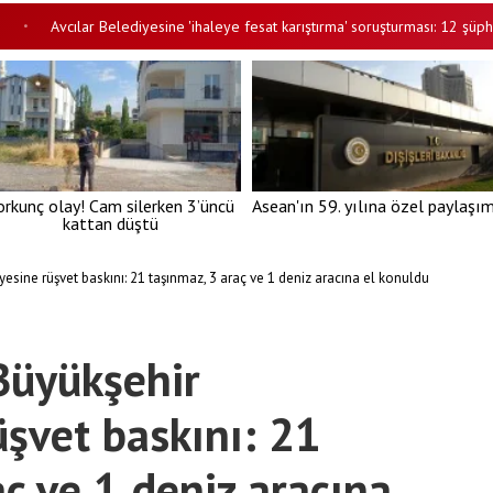
Avcılar Belediyesine 'ihaleye fesat karıştırma' soruşturması: 12 şüpheli tutu
orkunç olay! Cam silerken 3’üncü
Asean'ın 59. yılına özel paylaşı
kattan düştü
esine rüşvet baskını: 21 taşınmaz, 3 araç ve 1 deniz aracına el konuldu
Büyükşehir
üşvet baskını: 21
ç ve 1 deniz aracına