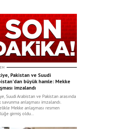
EM
iye, Pakistan ve Suudi
bistan'dan büyük hamle: Mekke
aşması imzalandı
ye, Suudi Arabistan ve Pakistan arasında
k savunma anlaşması imzalandı.
elikle Mekke anlaşması resmen
lüğe girmiş oldu...