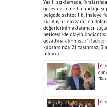
Yazılı açıklamada, "Araların
görevlilerin de bulunduğu şüp
belgede sahtecilik, ihaleye 
kuruluşlarının zararına dolan
değerlerinin aklanması' suçla
neticesinde olayla bağlantısı
gözaltına alınmıştır" ifadele
kapsamında 21 taşınmaz, 3 ar
bildirildi.
Gün
CHP’n
“Koc
Gün