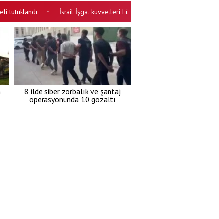
klandı
İsrail İşgal kuvvetleri Lübnan'a saldırıyor! Güneyde siviller v
•
m
8 ilde siber zorbalık ve şantaj
operasyonunda 10 gözaltı