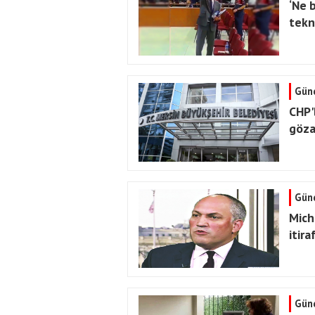
‘Ne 
tekno
Gün
CHP'
gözal
Gün
Micha
itira
Gün