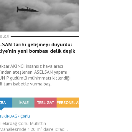
OLOJI
LSAN tarihi gelişmeyi duyurdu:
iye'nin yeni bombası delik deşik
aktar AKINCI insansız hava aracı
fından ateşlenen, ASELSAN yapımı
N P güdümlü mühimmatı kitlendiği
fi tam isabetle vurma baş..