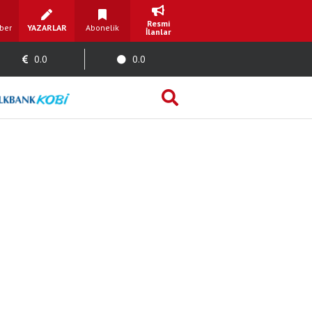
Resmi
ber
YAZARLAR
Abonelik
İlanlar
0.0
0.0