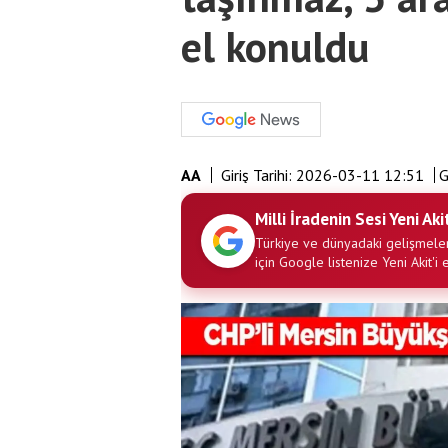
el konuldu
AA
Giriş Tarihi:
2026-03-11 12:51
G
Milli İradenin Sesi Yeni Aki
Türkiye ve dünyadaki gelişmeler
için Google listenize Yeni Akit'i 