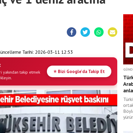
üncelleme Tarihi:
2026-03-11 12:53
t
GÜND
⭐ Bizi Google'da Takip Et
i yakından takip etmek
Türk
ekleyin.
Ara
anl
Türki
orta
Böyl
yürür