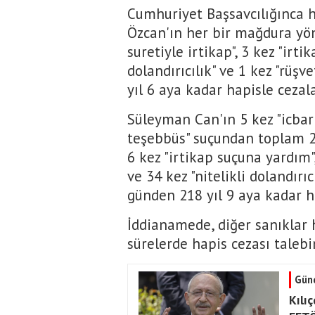
Cumhuriyet Başsavcılığınca h
Özcan'ın her bir mağdura yön
suretiyle irtikap", 3 kez "irti
dolandırıcılık" ve 1 kez "rüş
yıl 6 aya kadar hapisle cezala
Süleyman Can'ın 5 kez "icbar 
teşebbüs" suçundan toplam 27 
6 kez "irtikap suçuna yardım"
ve 34 kez "nitelikli dolandırı
günden 218 yıl 9 aya kadar 
İddianamede, diğer sanıklar
sürelerde hapis cezası taleb
Gün
Kılı