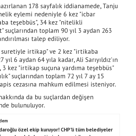
azırlanan 178 sayfalık iddianamede, Tanju
elik eylemi nedeniyle 6 kez "icbar
kaba teşebbüs", 34 kez "nitelikli
vet" suçlarından toplam 90 yıl 3 aydan 263
ndırılması talep ediliyor.
suretiyle irtikap" ve 2 kez "irtikaba
yıl 6 aydan 64 yıla kadar, Ali Sarıyıldız'ın
, 3 kez "irtikap suçuna yardıma teşebbüs"
cılık" suçlarından toplam 72 yıl 7 ay 15
hapis cezasına mahkum edilmesi isteniyor.
 hakkında da bu suçlardan değişen
inde bulunuluyor.
dem
çdaroğlu özel ekip kuruyor! CHP'li tüm belediyeler