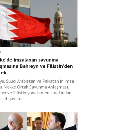
A
ke’de imzalanan savunma
şmasına Bahreyn ve Filistin’den
tek
ye, Suudi Arabistan ve Pakistan’ın imza
ğı Mekke Ortak Savunma Anlaşması,
eyn ve Filistin yönetimleri tarafından
esel güven..