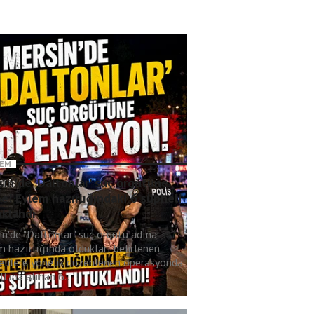
EM
in'de 'Daltonlar' suç örgütüne
e! Eylem hazırlığındaki 6 şüpheli
uklandı
in'de "Daltonlar" suç örgütü adına
m hazırlığında oldukları belirlenen
elilere yönelik düzenlenen operasyonda
tına alınan 6..