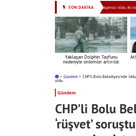
0 hayvan için ihale açıldı
Mossad'ın planı başarısız oldu, iki isim gör
SON DAKİKA
•
Yaklaşan Dolphin Tayfunu
At
nedeniyle önlemler artırıldı
Gündem
CHP’li Bolu Belediyesi’nde ‘irti
oldu
Gündem
CHP’li Bolu Bel
‘rüşvet’ soruşt