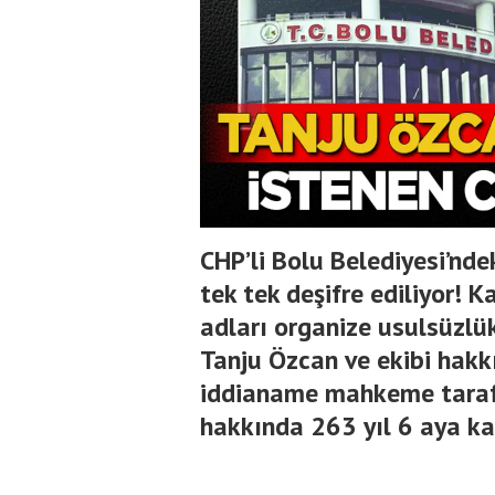
CHP’li Bolu Belediyesi’ndeki
tek tek deşifre ediliyor! 
adları organize usulsüzlü
Tanju Özcan ve ekibi hakk
iddianame mahkeme tarafı
hakkında 263 yıl 6 aya kad