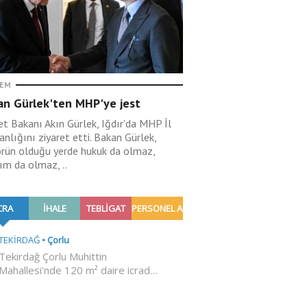
EM
an Gürlek'ten MHP'ye jest
et Bakanı Akın Gürlek, Iğdır'da MHP İl
nlığını ziyaret etti. Bakan Gürlek,
örün olduğu yerde hukuk da olmaz,
ım da olmaz, ..