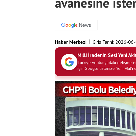
avanesine iste
Haber Merkezi
Giriş Tarihi:
2026-06-
Milli İradenin Sesi Yeni Aki
Türkiye ve dünyadaki gelişmeler
için Google listenize Yeni Akit'i 