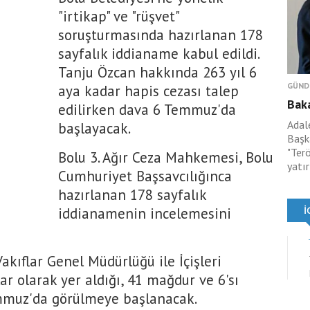
"irtikap" ve "rüşvet"
soruşturmasında hazırlanan 178
sayfalık iddianame kabul edildi.
Tanju Özcan hakkında 263 yıl 6
GÜND
aya kadar hapis cezası talep
Bak
edilirken dava 6 Temmuz'da
Adal
başlayacak.
Başka
"Ter
Bolu 3. Ağır Ceza Mahkemesi, Bolu
yatır
Cumhuriyet Başsavcılığınca
hazırlanan 178 sayfalık
iddianamenin incelemesini
akıflar Genel Müdürlüğü ile İçişleri
r olarak yer aldığı, 41 mağdur ve 6'sı
emmuz'da görülmeye başlanacak.