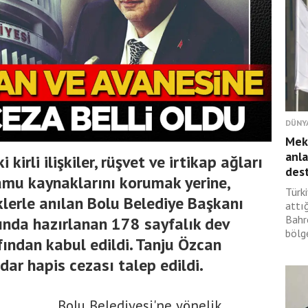
DÜNY
Mek
anla
 kirli ilişkiler, rüşvet ve irtikap ağları
des
Kamu kaynaklarını korumak yerine,
Türki
klerle anılan Bolu Belediye Başkanı
attı
Bahr
ında hazırlanan 178 sayfalık dev
bölg
ndan kabul edildi. Tanju Özcan
ar hapis cezası talep edildi.
Bolu Belediyesi'ne yönelik