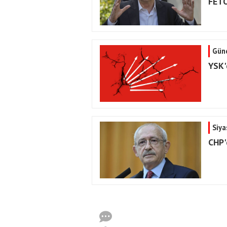
FETÖ
Gün
YSK'
Siya
CHP'