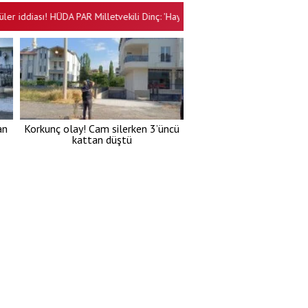
diası! HÜDA PAR Milletvekili Dinç: 'Haymana operasyonu aydınlatılmalı!'
•
an
Korkunç olay! Cam silerken 3’üncü
kattan düştü