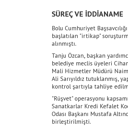
SÜREÇ VE İDDİANAME
Bolu Cumhuriyet Başsavcılığı
başlatılan "irtikap" soruştu
alınmıştı.
Tanju Özcan, başkan yardımc
belediye meclis üyeleri Ciha
Mali Hizmetler Müdürü Naim
Ali Sarıyıldız tutuklanmış, y
kontrol şartıyla tahliye edilm
"Rüşvet" operasyonu kapsamı
Sanatkarlar Kredi Kefalet Koo
Odası Başkanı Mustafa Altınd
birleştirilmişti.