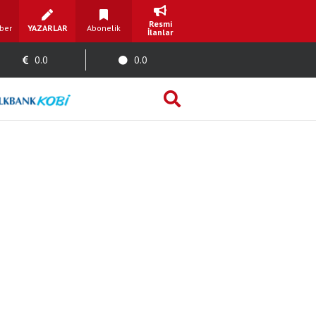
Resmi
ber
YAZARLAR
Abonelik
İlanlar
0.0
0.0