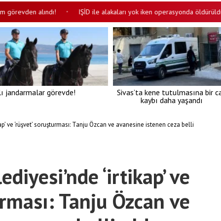
evden alındı!
IŞİD ile alakaları yok iken operasyonda öldürüldüler id
•
lı jandarmalar görevde!
Sivas’ta kene tutulmasına bir c
kaybı daha yaşandı
kap’ ve ‘rüşvet’ soruşturması: Tanju Özcan ve avanesine istenen ceza belli
ediyesi’nde ‘irtikap’ ve
urması: Tanju Özcan ve