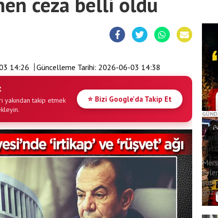
nen ceza belli oldu
03 14:26
Güncelleme Tarihi:
2026-06-03 14:38
t
⭐ Bizi Google'da Takip Et
i yakından takip etmek
ekleyin.
GÜND
Mers
darb
tut
Mers
eyle
şüph
gözal