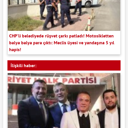
CHP'li belediyede rüşvet çarkı patladı! Motosikletten
balya balya para çıktı: Meclis üyesi ve yandaşına 5 yıl
hapis!
İlişkili haber: