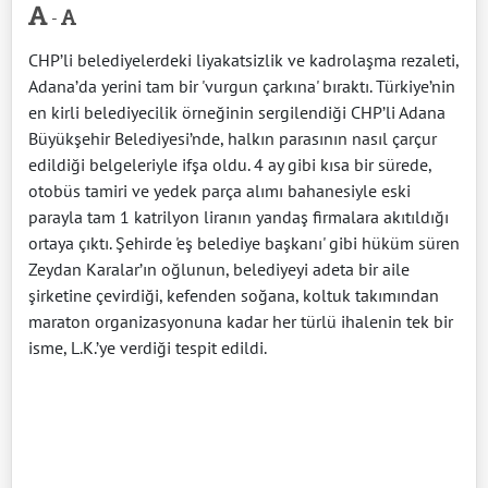
-
CHP’li belediyelerdeki liyakatsizlik ve kadrolaşma rezaleti,
Adana’da yerini tam bir 'vurgun çarkına' bıraktı. Türkiye’nin
en kirli belediyecilik örneğinin sergilendiği CHP’li Adana
Büyükşehir Belediyesi’nde, halkın parasının nasıl çarçur
edildiği belgeleriyle ifşa oldu. 4 ay gibi kısa bir sürede,
otobüs tamiri ve yedek parça alımı bahanesiyle eski
parayla tam 1 katrilyon liranın yandaş firmalara akıtıldığı
ortaya çıktı. Şehirde 'eş belediye başkanı' gibi hüküm süren
Zeydan Karalar’ın oğlunun, belediyeyi adeta bir aile
şirketine çevirdiği, kefenden soğana, koltuk takımından
maraton organizasyonuna kadar her türlü ihalenin tek bir
isme, L.K.’ye verdiği tespit edildi.