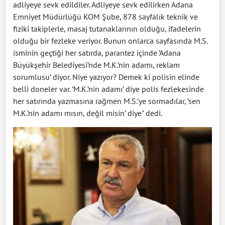
adliyeye sevk edildiler. Adliyeye sevk edilirken Adana
Emniyet Müdürlüğü KOM Şube, 878 sayfalık teknik ve
fiziki takiplerle, masaj tutanaklarının olduğu, ifadelerin
olduğu bir fezleke veriyor. Bunun onlarca sayfasında M.S.
isminin geçtiği her satırda, parantez içinde ’Adana
Büyükşehir Belediyesi’nde M.K.’nin adamı, reklam
sorumlusu’ diyor. Niye yazıyor? Demek ki polisin elinde
belli doneler var. ’M.K.’nin adamı’ diye polis fezlekesinde
her satırında yazmasına rağmen M.S.’ye sormadılar, ’sen
M.K.’nin adamı mısın, değil misin’ diye" dedi.