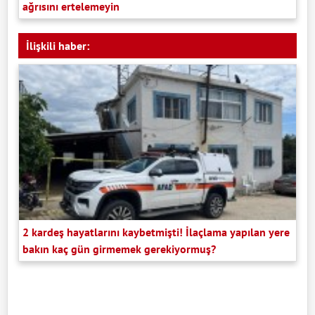
ağrısını ertelemeyin
İlişkili haber:
2 kardeş hayatlarını kaybetmişti! İlaçlama yapılan yere
bakın kaç gün girmemek gerekiyormuş?