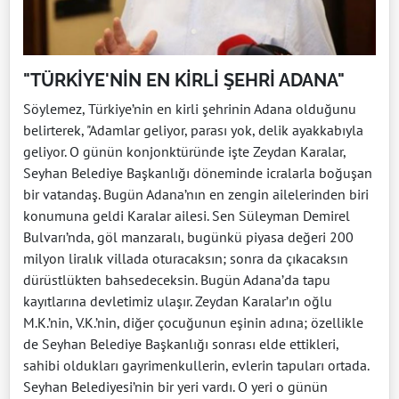
"TÜRKİYE'NİN EN KİRLİ ŞEHRİ ADANA"
Söylemez, Türkiye’nin en kirli şehrinin Adana olduğunu
belirterek, "Adamlar geliyor, parası yok, delik ayakkabıyla
geliyor. O günün konjonktüründe işte Zeydan Karalar,
Seyhan Belediye Başkanlığı döneminde icralarla boğuşan
bir vatandaş. Bugün Adana’nın en zengin ailelerinden biri
konumuna geldi Karalar ailesi. Sen Süleyman Demirel
Bulvarı’nda, göl manzaralı, bugünkü piyasa değeri 200
milyon liralık villada oturacaksın; sonra da çıkacaksın
dürüstlükten bahsedeceksin. Bugün Adana’da tapu
kayıtlarına devletimiz ulaşır. Zeydan Karalar’ın oğlu
M.K.’nin, V.K.’nin, diğer çocuğunun eşinin adına; özellikle
de Seyhan Belediye Başkanlığı sonrası elde ettikleri,
sahibi oldukları gayrimenkullerin, evlerin tapuları ortada.
Seyhan Belediyesi’nin bir yeri vardı. O yeri o günün