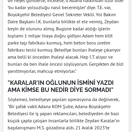
bir heyet gönderse, incelese, o Adana halkından özür diler
’bu kadar yolsuzluğu nasıl becermişler’ diye. T.E. var,
Büyükşehir Belediyesi Genel Sekreter Vekili. Yol Bakım
Daire Başkanı İ.K. bunlarla birlikte el ele vermiş, Zeydan
beyin de olurunu almış. Bugüne kadar aldığı işlerin
toplamı 1 milyar liraya doğru gidiyor. Adam hem kilit
parke taşı fabrikası kurmuş, hem beton boru üretim
fabrikası tesisi kurmuş. Belediye bunları ihaleye çıkarıyor
ama belli ki önceden ihaleyi alacak. Hep İ.T. alıyor ve
bunları da ben ihale öncesi söylüyorum. Gerçekten de bizi
yanıltmıyorlar, mahcup etmiyorlar."
"KARALAR'IN OĞLUNUN İSMİNİ YAZDI
AMA KİMSE BU NEDİR DİYE SORMADI"
Söylemez, belediyeye yapılan operasyona da değinerek,
"Bir şafak vakti Adana KOM Şube, Adana Büyükşehir
Belediyesi ile iş yapan reklamcıları, belediyeden de bazı
küçük çapta çalışan insanlarla birlikte Zeydan Karalar’ın
başdanışmanı M.S. gözaltına aldı. 21 Aralık 2023’te