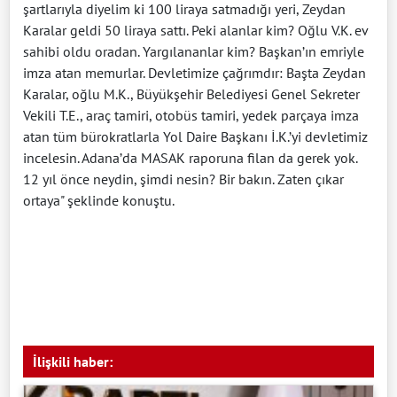
şartlarıyla diyelim ki 100 liraya satmadığı yeri, Zeydan
Karalar geldi 50 liraya sattı. Peki alanlar kim? Oğlu V.K. ev
sahibi oldu oradan. Yargılananlar kim? Başkan’ın emriyle
imza atan memurlar. Devletimize çağrımdır: Başta Zeydan
Karalar, oğlu M.K., Büyükşehir Belediyesi Genel Sekreter
Vekili T.E., araç tamiri, otobüs tamiri, yedek parçaya imza
atan tüm bürokratlarla Yol Daire Başkanı İ.K.’yi devletimiz
incelesin. Adana’da MASAK raporuna filan da gerek yok.
12 yıl önce neydin, şimdi nesin? Bir bakın. Zaten çıkar
ortaya" şeklinde konuştu.
İlişkili haber: