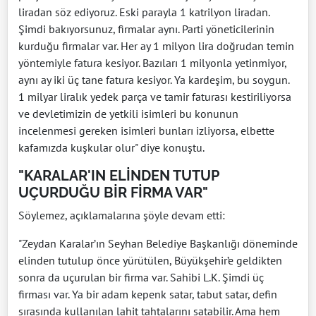
liradan söz ediyoruz. Eski parayla 1 katrilyon liradan.
Şimdi bakıyorsunuz, firmalar aynı. Parti yöneticilerinin
kurduğu firmalar var. Her ay 1 milyon lira doğrudan temin
yöntemiyle fatura kesiyor. Bazıları 1 milyonla yetinmiyor,
aynı ay iki üç tane fatura kesiyor. Ya kardeşim, bu soygun.
1 milyar liralık yedek parça ve tamir faturası kestiriliyorsa
ve devletimizin de yetkili isimleri bu konunun
incelenmesi gereken isimleri bunları izliyorsa, elbette
kafamızda kuşkular olur" diye konuştu.
"KARALAR'IN ELİNDEN TUTUP
UÇURDUĞU BİR FİRMA VAR"
Söylemez, açıklamalarına şöyle devam etti:
"Zeydan Karalar’ın Seyhan Belediye Başkanlığı döneminde
elinden tutulup önce yürütülen, Büyükşehir’e geldikten
sonra da uçurulan bir firma var. Sahibi L.K. Şimdi üç
firması var. Ya bir adam kepenk satar, tabut satar, defin
sırasında kullanılan lahit tahtalarını satabilir. Ama hem