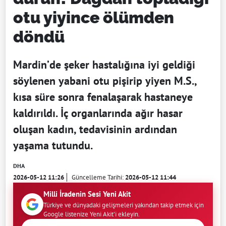
otu yiyince ölümden
döndü
Mardin’de şeker hastalığına iyi geldiği
söylenen yabani otu pişirip yiyen M.S.,
kısa süre sonra fenalaşarak hastaneye
kaldırıldı. İç organlarında ağır hasar
oluşan kadın, tedavisinin ardından
yaşama tutundu.
DHA
2026-05-12 11:26
Güncelleme Tarihi:
2026-05-12 11:44
Milli İradenin Sesi Yeni Akit
Türkiye ve dünyadaki gelişmeleri yakından takip etmek için
Google listenize Yeni Akit'i ekleyin.