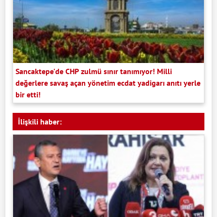
Sancaktepe'de CHP zulmü sınır tanımıyor! Milli
değerlere savaş açan yönetim ecdat yadigarı anıtı yerle
bir etti!
İlişkili haber: