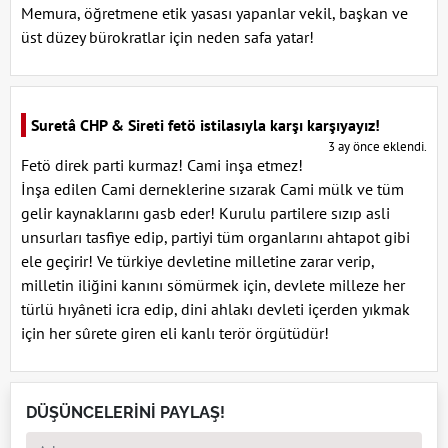
Memura, öğretmene etik yasası yapanlar vekil, başkan ve
üst düzey bürokratlar için neden safa yatar!
Suretâ CHP & Sireti fetö istilasıyla karşı karşıyayız!
3 ay önce eklendi.
Fetö direk parti kurmaz! Cami inşa etmez!
İnşa edilen Cami derneklerine sızarak Cami mülk ve tüm
gelir kaynaklarını gasb eder! Kurulu partilere sızıp asli
unsurları tasfiye edip, partiyi tüm organlarını ahtapot gibi
ele geçirir! Ve türkiye devletine milletine zarar verip,
milletin iliğini kanını sömürmek için, devlete milleze her
türlü hıyâneti icra edip, dini ahlakı devleti içerden yıkmak
için her sûrete giren eli kanlı terör örgütüdür!
DÜŞÜNCELERİNİ PAYLAŞ!