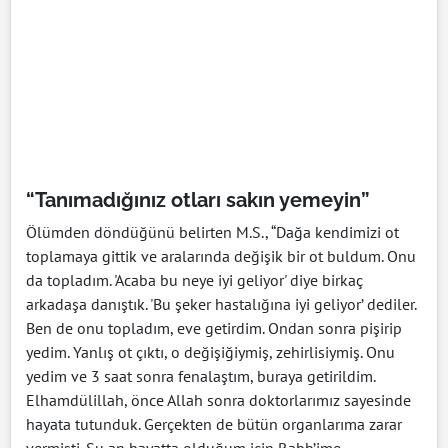
“Tanımadığınız otları sakın yemeyin”
Ölümden döndüğünü belirten M.S., “Dağa kendimizi ot
toplamaya gittik ve aralarında değişik bir ot buldum. Onu
da topladım. 'Acaba bu neye iyi geliyor' diye birkaç
arkadaşa danıştık. 'Bu şeker hastalığına iyi geliyor’ dediler.
Ben de onu topladım, eve getirdim. Ondan sonra pişirip
yedim. Yanlış ot çıktı, o değişiğiymiş, zehirlisiymiş. Onu
yedim ve 3 saat sonra fenalaştım, buraya getirildim.
Elhamdülillah, önce Allah sonra doktorlarımız sayesinde
hayata tutunduk. Gerçekten de bütün organlarıma zarar
vermişti. Şu an hayatta olduğum için Rabb’ime