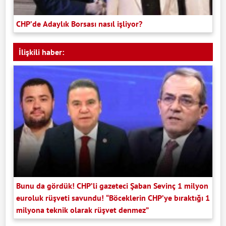
CHP’de Adaylık Borsası nasıl işliyor?
İlişkili haber:
Bunu da gördük! CHP’li gazeteci Şaban Sevinç 1 milyon
euroluk rüşveti savundu! “Böceklerin CHP’ye bıraktığı 1
milyona teknik olarak rüşvet denmez”