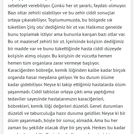
sebebiyet verebiliyor. Çünkü her ot yararlı, faydalı olmuyor.
Bazı otlar zehirli olabiliyor ve bu zehir ciddi sonuçlar
ortaya çıkarabiliyor. Toplumumuzda, bu bölgede sık
tüketilen ‘çiriş otu’ dediğimiz bir ot var. Halkımız genelde
bunu toplamak istiyor ama bununla karışan bazı otlar var.
Bu ot maalesef zehirli bir ot. İçerisinde kolşisin dediğimiz
bir madde var ve bunu tükettiğinde hasta ciddi düzeyde
kolşisin almış oluyor. Bu kolşisin de vücutta hemen
hemen tüm organlara zarar vermeye başlıyor.
Karaciğerden böbreğe, kemik iliğinden kalbe kadar birçok
organda hasar meydana geliyor. Ve bu durum ölüme
kadar gidebiliyor. Neyse ki takip ettiğimiz hastalarda ölüm
yaşanmadı. Ciddi tablolar ortaya çıktı ama yaptığımız
tedaviler sayesinde hastalarımızın karaciğerleri,
böbrekleri, kemik iliği değerleri düzeldi. Genel durumları
düzeldi ve taburculuğa hazır duruma geldiler. Neyse ki bir
ölüm yaşanmadı, böyle bir sonuç almadık. Ama bu her
zaman bu şekilde olacak diye bir şey yok. Herkes bu kadar