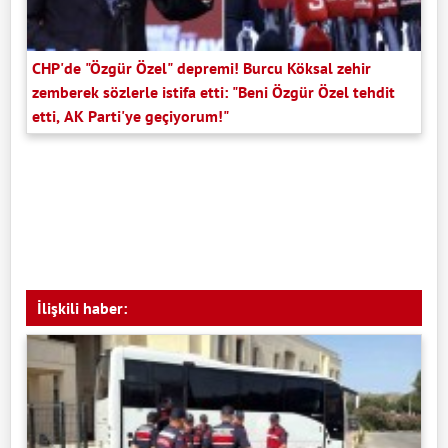
CHP'de "Özgür Özel" depremi! Burcu Köksal zehir
zemberek sözlerle istifa etti: "Beni Özgür Özel tehdit
etti, AK Parti'ye geçiyorum!"
İlişkili haber: