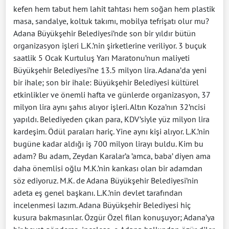
kefen hem tabut hem lahit tahtası hem soğan hem plastik
masa, sandalye, koltuk takımı, mobilya tefrişatı olur mu?
Adana Büyükşehir Belediyesi’nde son bir yıldır bütün
organizasyon işleri L.K.’nin şirketlerine veriliyor. 3 buçuk
saatlik 5 Ocak Kurtuluş Yarı Maratonu’nun maliyeti
Büyükşehir Belediyesi’ne 13.5 milyon lira. Adana’da yeni
bir ihale; son bir ihale: Büyükşehir Belediyesi kültürel
etkinlikler ve önemli hafta ve günlerde organizasyon, 37
milyon lira aynı şahıs alıyor işleri. Altın Koza’nın 32’ncisi
yapıldı. Belediyeden çıkan para, KDV’siyle yüz milyon lira
kardeşim. Ödül paraları hariç. Yine aynı kişi alıyor. L.K.’nin
bugüne kadar aldığı iş 700 milyon lirayı buldu. Kim bu
adam? Bu adam, Zeydan Karalar’a ’amca, baba’ diyen ama
daha önemlisi oğlu M.K.’nin kankası olan bir adamdan
söz ediyoruz. M.K. de Adana Büyükşehir Belediyesi’nin
adeta eş genel başkanı. L.K.’nin devlet tarafından
incelenmesi lazım. Adana Büyükşehir Belediyesi hiç
kusura bakmasınlar. Özgür Özel filan konuşuyor; Adana’ya