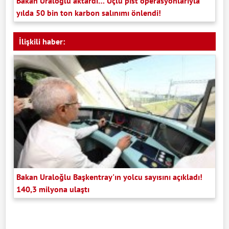
Bakan Uraloğlu aktardı… Üçlü pist operasyonlarıyla
yılda 50 bin ton karbon salınımı önlendi!
İlişkili haber:
Bakan Uraloğlu Başkentray'ın yolcu sayısını açıkladı!
140,3 milyona ulaştı