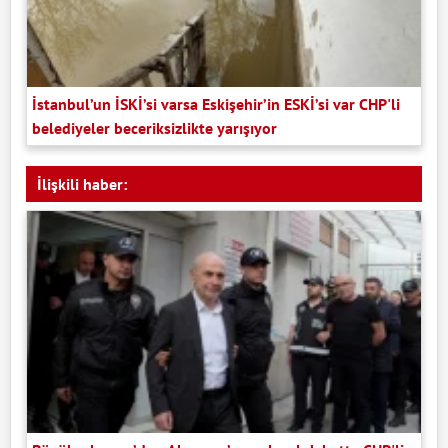
İstanbul’un İSKİ’si varsa Eskişehir’in ESKİ’si var CHP'li
belediyeler beceriksizlikte yarışıyor
İlişkili haber: