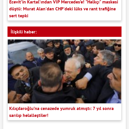
Ecevit’in Kartal’ından VIP Mercedes’e! "Halkçı" maskesi
düştü: Murat Alan'dan CHP'deki lüks ve rant trafiğine
sert tepki
İlişkili haber:
Kılıçdaroğlu’na cenazede yumruk atmıştı: 7 yıl sonra
sarılıp helalleştiler!