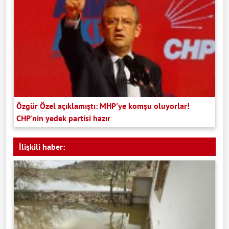
Özgür Özel açıklamıştı: MHP'ye komşu oluyorlar!
CHP'nin yedek partisi hazır
İlişkili haber: