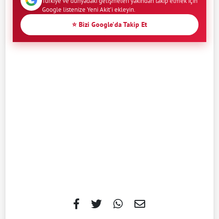
Türkiye ve dünyadaki gelişmeleri yakından takip etmek için
Google listenize Yeni Akit'i ekleyin.
⭐ Bizi Google'da Takip Et