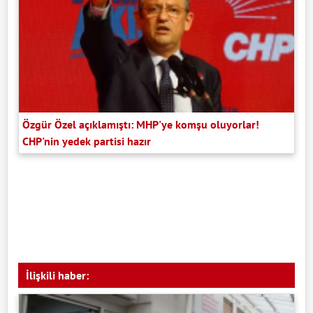
Özgür Özel açıklamıştı: MHP'ye komşu oluyorlar!
CHP'nin yedek partisi hazır
İlişkili haber: