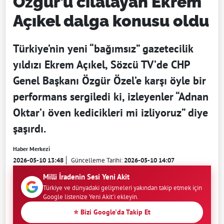
Özgür’ü cilalayan Ekrem
Açıkel dalga konusu oldu
Türkiye’nin yeni “bağımsız” gazetecilik
yıldızı Ekrem Açıkel, Sözcü TV’de CHP
Genel Başkanı Özgür Özel’e karşı öyle bir
performans sergiledi ki, izleyenler “Adnan
Oktar’ı öven kedicikleri mi izliyoruz” diye
şaşırdı.
Haber Merkezi
2026-05-10 13:48
Güncelleme Tarihi:
2026-05-10 14:07
Milli İradenin Sesi Yeni Akit
Türkiye ve dünyadaki gelişmeleri yakından takip etmek için
Google listenize Yeni Akit'i ekleyin.
⭐ Bizi Google'da Takip Et