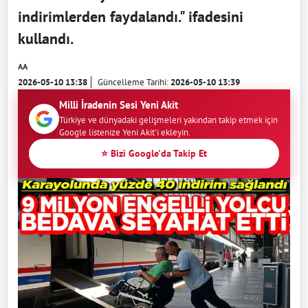
indirimlerden faydalandı." ifadesini
kullandı.
AA
2026-05-10 13:38
Güncelleme Tarihi:
2026-05-10 13:39
Milli İradenin Sesi Yeni Akit
Türkiye ve dünyadaki gelişmeleri yakından takip etmek için
Google listenize Yeni Akit'i ekleyin.
⭐ Bizi Google'da Takip Et