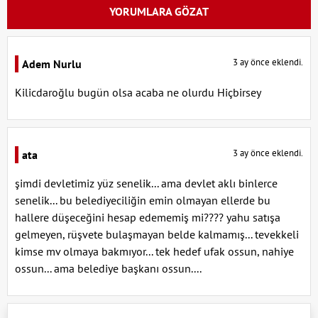
YORUMLARA GÖZAT
3 ay önce eklendi.
Adem Nurlu
Kilicdaroğlu bugün olsa acaba ne olurdu Hiçbirsey
3 ay önce eklendi.
ata
şimdi devletimiz yüz senelik... ama devlet aklı binlerce
senelik... bu belediyeciliğin emin olmayan ellerde bu
hallere düşeceğini hesap edememiş mi???? yahu satışa
gelmeyen, rüşvete bulaşmayan belde kalmamış... tevekkeli
kimse mv olmaya bakmıyor... tek hedef ufak ossun, nahiye
ossun... ama belediye başkanı ossun....