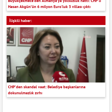
Büyükçekmece’den Almanya’ya yolsuzluk hattı: CHP'li
Hasan Akgün’ün 6 milyon Euro'luk 3 villası çıktı
İlişkili haber:
CHP'den skandal vaat: Belediye başkanlarına
dokunulmazlık zırhı