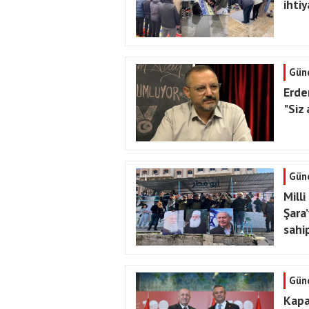
ihtiy
Gün
Erde
"Siz
Gün
Milli
Şara’
sahip
Gün
Kapal