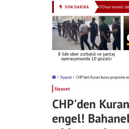
nden şüpheli para transferleri
İşte ‘İslami NATO’nun temeli’ denilen an
SON DAKİKA
•
8 ilde siber zorbalık ve şantaj
operasyonunda 10 gözaltı
Siyaset
CHP'den Kuran kursu projesine eng
Siyaset
CHP'den Kuran 
engel! Bahanel