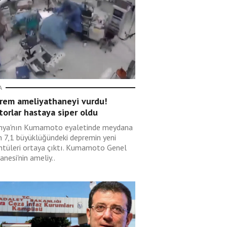
A
rem ameliyathaneyi vurdu!
orlar hastaya siper oldu
nya'nın Kumamoto eyaletinde meydana
n 7,1 büyüklüğündeki depremin yeni
ntüleri ortaya çıktı. Kumamoto Genel
nesi'nin ameliy..