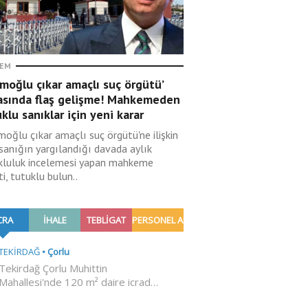
EM
moğlu çıkar amaçlı suç örgütü’
asında flaş gelişme! Mahkemeden
klu sanıklar için yeni karar
moğlu çıkar amaçlı suç örgütü'ne ilişkin
sanığın yargılandığı davada aylık
kluluk incelemesi yapan mahkeme
i, tutuklu bulun..