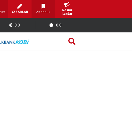
Resmi
ber
YAZARLAR
Abonelik
İlanlar
0.0
0.0