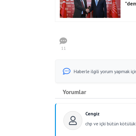
"dem
11
Haberle ilgili yorum yapmak için
Yorumlar
Cengiz
chp ve içki bütün kötülük