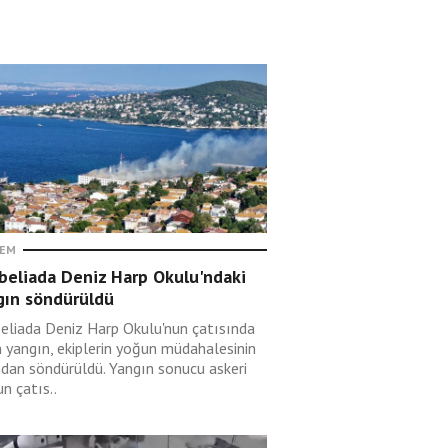
EM
beliada Deniz Harp Okulu'ndaki
gın söndürüldü
eliada Deniz Harp Okulu'nun çatısında
n yangın, ekiplerin yoğun müdahalesinin
ndan söndürüldü. Yangın sonucu askeri
n çatıs..