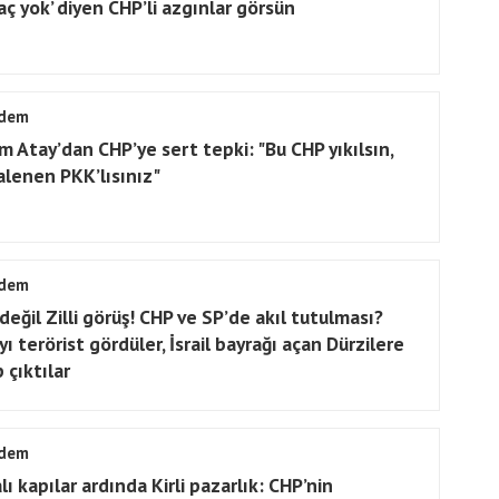
aç yok’ diyen CHP’li azgınlar görsün
dem
m Atay’dan CHP’ye sert tepki: "Bu CHP yıkılsın,
 alenen PKK’lısınız"
dem
 değil Zilli görüş! CHP ve SP’de akıl tutulması?
yı terörist gördüler, İsrail bayrağı açan Dürzilere
 çıktılar
dem
ı kapılar ardında Kirli pazarlık: CHP’nin