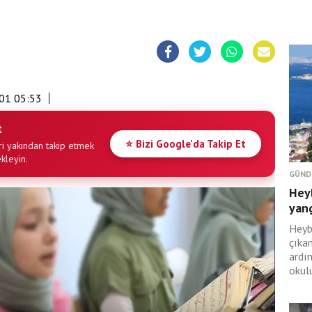
01 05:53
t
⭐ Bizi Google'da Takip Et
i yakından takip etmek
ekleyin.
GÜND
Hey
yan
Heyb
çıka
ardı
okulu