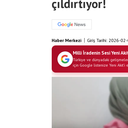
çıldırtıyor!
Haber Merkezi
Giriş Tarihi:
2026-02-
Milli İradenin Sesi Yeni Aki
Türkiye ve dünyadaki gelişmeler
için Google listenize Yeni Akit'i 