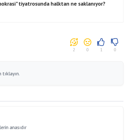
okrasi" tiyatrosunda halktan ne saklanıyor?
2
0
1
0
 tıklayın.
lerin anasıdır