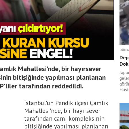
DÜNY
Dep
Dokt
Çamlık Mahallesi'nde, bir hayırsever
Japo
nin bitişiğinde yapılması planlanan
gele
görü
P'liler tarafından reddedildi.
Hasta
İstanbul'un Pendik ilçesi Çamlık
Mahallesi'nde, bir hayırsever
tarafından cami kompleksinin
bitişiğinde yapılması planlanan