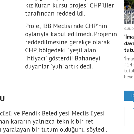
kız Kuran kursu projesi CHP'liler
tarafından reddedildi.
Proje, İBB Meclisi'nde CHP'nin
GÜND
oylarıyla kabul edilmedi. Projenin
‘İma
reddedilmesine gerekçe olarak
dav
CHP, bölgedeki "yeşil alan
tutu
ihtiyacı" gösterdi! Bahaneyi
'İma
414 
duyanlar 'yuh' artık dedi.
tutu
heyet
SU
zcüsü ve Pendik Belediyesi Meclis üyesi
an kararın yalnızca teknik bir ret
ı yaralayan bir tutum olduğunu söyledi.