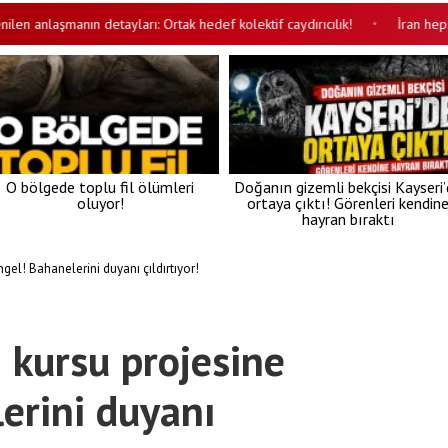
laşmanın detayları: Ortak hedef kolektif caydırıcılık!
İran hepsini ser
•
O bölgede toplu fil ölümleri
Doğanın gizemli bekçisi Kayseri
oluyor!
ortaya çıktı! Görenleri kendin
hayran bıraktı
el! Bahanelerini duyanı çıldırtıyor!
kursu projesine
erini duyanı