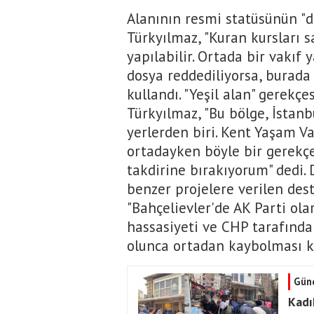
Alanının resmi statüsünün "d
Türkyılmaz, "Kuran kursları s
yapılabilir. Ortada bir vakıf
dosya reddediliyorsa, burada 
kullandı. "Yeşil alan" gerekç
Türkyılmaz, "Bu bölge, İstanb
yerlerden biri. Kent Yaşam Va
ortadayken böyle bir gerekç
takdirine bırakıyorum" dedi. 
benzer projelere verilen dest
"Bahçelievler'de AK Parti ol
hassasiyeti ve CHP tarafında
olunca ortadan kaybolması k
Gün
Kadı