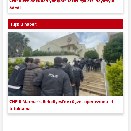
CHP’lilere dokunan yanıyor! Tacizi ifşa etti hayatıyla
ödedi
İlişkili haber:
CHP’li Marmaris Belediyesi’ne rüşvet operasyonu: 4
tutuklama