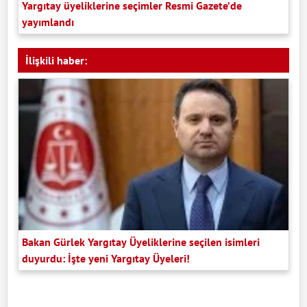
Yargıtay üyeliklerine seçimler Resmi Gazete’de
yayımlandı
İlişkili haber:
Bakan Gürlek Yargıtay Üyeliklerine seçilen isimleri
duyurdu: İşte yeni Yargıtay Üyeleri!