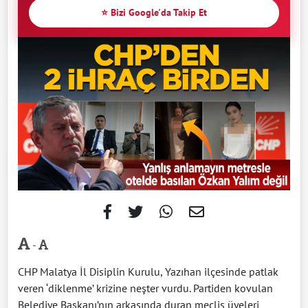
⭐ Bizi Google'da Takip Et
-
CHP Malatya İl Disiplin Kurulu, Yazıhan ilçesinde patlak
veren ‘diklenme’ krizine neşter vurdu. Partiden kovulan
Belediye Başkanı’nın arkasında duran meclis üyeleri