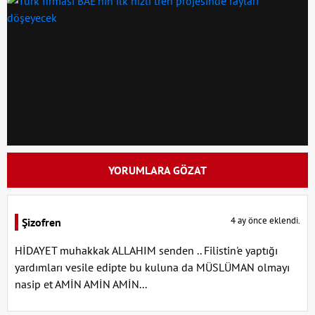
YORUMLARA GÖZAT
4 ay önce eklendi.
Şizofren
HİDAYET muhakkak ALLAHIM senden .. Filistin'e yaptığı
yardımları vesile edipte bu kuluna da MÜSLÜMAN olmayı
nasip et AMİN AMİN AMİN...