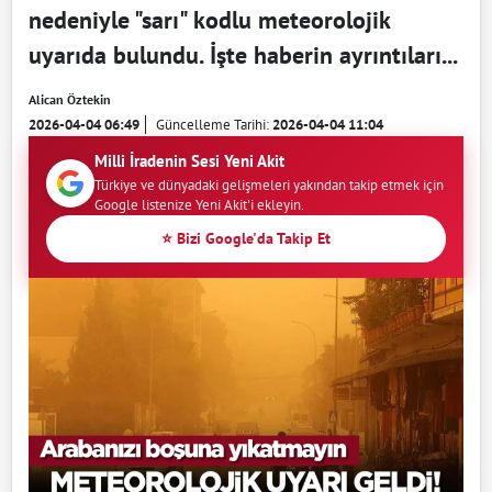
nedeniyle "sarı" kodlu meteorolojik
uyarıda bulundu. İşte haberin ayrıntıları...
Alican Öztekin
2026-04-04 06:49
Güncelleme Tarihi:
2026-04-04 11:04
Milli İradenin Sesi Yeni Akit
Türkiye ve dünyadaki gelişmeleri yakından takip etmek için
Google listenize Yeni Akit'i ekleyin.
⭐ Bizi Google'da Takip Et