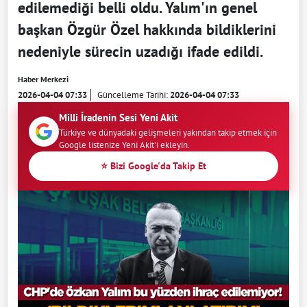
edilemediği belli oldu. Yalım'ın genel
başkan Özgür Özel hakkında bildiklerini
nedeniyle sürecin uzadığı ifade edildi.
Haber Merkezi
2026-04-04 07:33
Güncelleme Tarihi:
2026-04-04 07:33
Milli İradenin Sesi Yeni Akit
Türkiye ve dünyadaki gelişmeleri yakından takip etmek için
Google listenize Yeni Akit'i ekleyin.
⭐ Bizi Google'da Takip Et