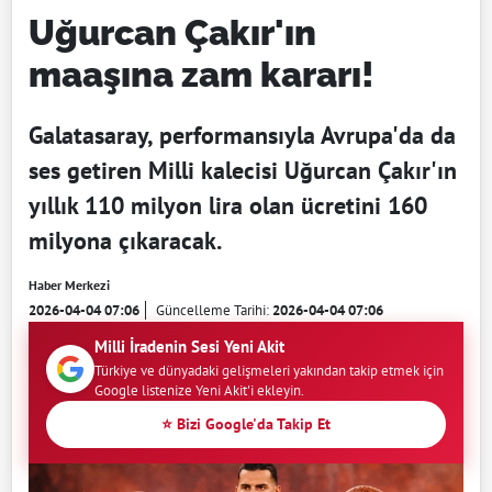
Uğurcan Çakır'ın
maaşına zam kararı!
Galatasaray, performansıyla Avrupa'da da
ses getiren Milli kalecisi Uğurcan Çakır'ın
yıllık 110 milyon lira olan ücretini 160
milyona çıkaracak.
Haber Merkezi
2026-04-04 07:06
Güncelleme Tarihi:
2026-04-04 07:06
Milli İradenin Sesi Yeni Akit
Türkiye ve dünyadaki gelişmeleri yakından takip etmek için
Google listenize Yeni Akit'i ekleyin.
⭐ Bizi Google'da Takip Et