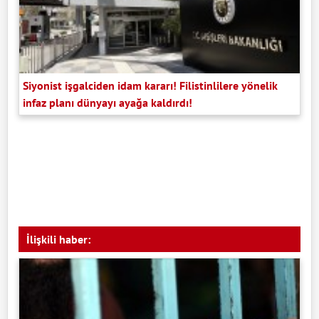
Siyonist işgalciden idam kararı! Filistinlilere yönelik
infaz planı dünyayı ayağa kaldırdı!
İlişkili haber: