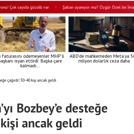
k sayıda gözaltı var
Şaban uyanıyor mu? Özgür Özel ile İmamoğlu'nu
•
u faturasını ödemeyenler MHP’li
ABD’de mahkemeden Meta’ya 5
aşkanı isyan ettirdi: Başka çare
milyon dolarlık ceza daha
kalmadı…
eğe çağırdı! 30-40 kişi ancak geldi
’yı Bozbey’e desteğe
kişi ancak geldi