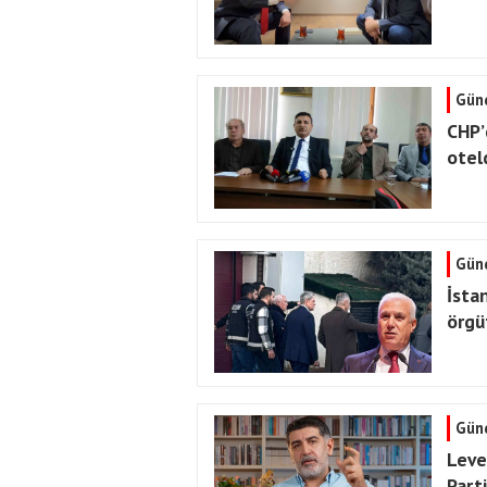
Gün
CHP’
otel
Gün
İsta
örgü
Gün
Leve
Part