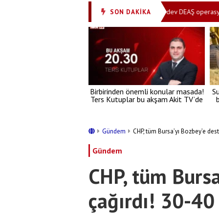
ianame Kara parayı böyle aklamışlar
30 ilde dev DEAŞ operasyonu! Ço
SON DAKİKA
•
Birbirinden önemli konular masada!
S
Ters Kutuplar bu akşam Akit TV’de
b
Gündem
CHP, tüm Bursa’yı Bozbey’e dest
Gündem
CHP, tüm Bursa
çağırdı! 30-40 