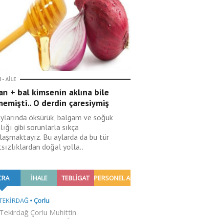
 - AILE
n + bal kimsenin aklına bile
emişti.. O derdin çaresiymiş
aylarında öksürük, balgam ve soğuk
lığı gibi sorunlarla sıkça
ılaşmaktayız. Bu aylarda da bu tür
sızlıklardan doğal yolla..