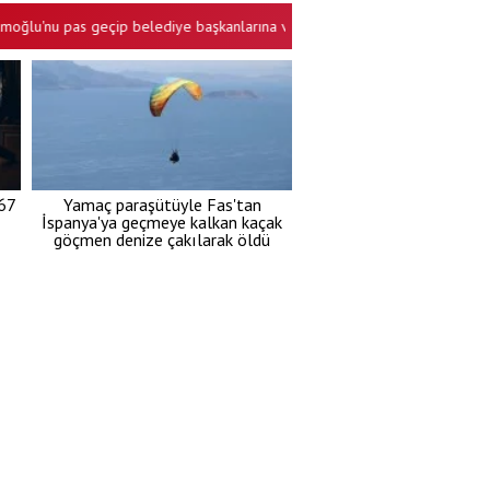
 pas geçip belediye başkanlarına veryansın etti
Baklava kutusu, çi
•
67
Yamaç paraşütüyle Fas'tan
İspanya'ya geçmeye kalkan kaçak
göçmen denize çakılarak öldü