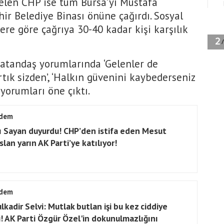
gelen CHP ise tüm Bursa’yı Mustafa
ir Belediye Binası önüne çağırdı. Sosyal
re göre çağrıya 30-40 kadar kişi karşılık
vatandaş yorumlarında ‘Gelenler de
 artık sizden’, ‘Halkın güvenini kaybederseniz
 yorumları öne çıktı.
dem
ı Sayan duyurdu! CHP’den istifa eden Mesut
lan yarın AK Parti’ye katılıyor!
dem
lkadir Selvi: Mutlak butlan işi bu kez ciddiye
i! AK Parti Özgür Özel'in dokunulmazlığını