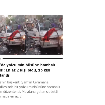
A
’da yolcu minibüsüne bombalı
ırı: En az 2 kişi öldü, 13 kişi
landı!
ye’nin başkenti Şam’ın Ceramana
llesi’nde bir yolcu minibüsüne bombalı
ırı düzenlendi. Meydana gelen şiddetli
amada en az 2 ..