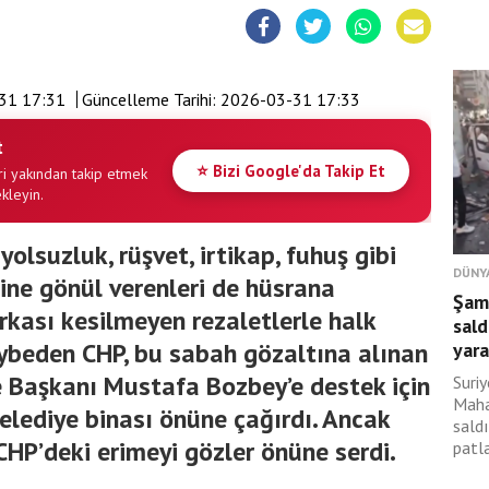
31 17:31
Güncelleme Tarihi:
2026-03-31 17:33
t
⭐ Bizi Google'da Takip Et
i yakından takip etmek
ekleyin.
olsuzluk, rüşvet, irtikap, fuhuş gibi
DÜNY
isine gönül verenleri de hüsrana
Şam
rkası kesilmeyen rezaletlerle halk
sald
ybeden CHP, bu sabah gözaltına alınan
yara
 Başkanı Mustafa Bozbey’e destek için
Suri
Maha
elediye binası önüne çağırdı. Ancak
sald
CHP’deki erimeyi gözler önüne serdi.
patl