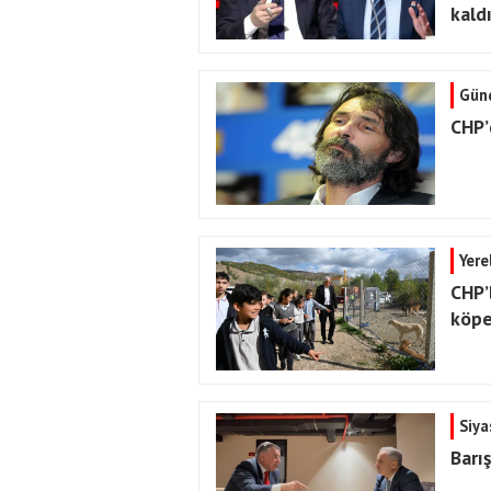
kald
Gün
CHP’
Yere
CHP’
köpek
Siya
Barı