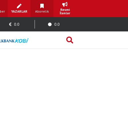
Resmi
ber
YAZARLAR
Abonelik
İlanlar
0.0
0.0