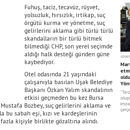
Fuhuş, taciz, tecavüz, rüşvet,
yolsuzluk, hırsızlık, irtikap, suç
örgütü kurma ve yönetme, suç
gelirlerini aklama gibi türlü türlü
skandalların bir türlü bitmek
bilmediği CHP, son yerel seçimde
aldığı halk desteği günden güne
GÜND
kaybediyor.
Mar
etmi
Otel odasında 21 yaşındaki
oldu
çalışanıyla basılan Uşak Belediye
Yönt
Başkanı Özkan Yalım skandalının
"Terö
etkisi geçmeden bu kez Bursa
oluş
imza
Mustafa Bozbey, suç gelirlerini aklama ve
çerçe
a bu sabah eşi, kızı ve kardeşlerinin
azla kişiyle birlikte gözaltına alındı.