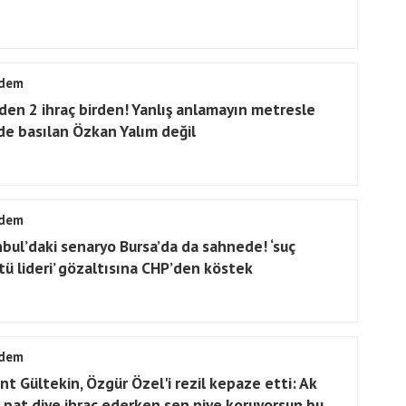
dem
den 2 ihraç birden! Yanlış anlamayın metresle
de basılan Özkan Yalım değil
dem
nbul’daki senaryo Bursa’da da sahnede! ‘suç
tü lideri’ gözaltısına CHP’den köstek
dem
nt Gültekin, Özgür Özel'i rezil kepaze etti: Ak
i pat diye ihraç ederken sen niye koruyorsun bu