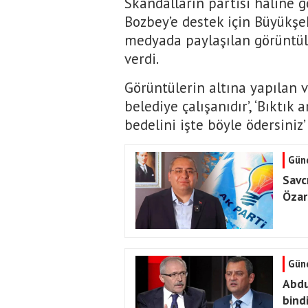
Skandalların partisi haline 
Bozbey’e destek için Büyükşeh
medyada paylaşılan görüntüle
verdi.
Görüntülerin altına yapılan 
belediye çalışanıdır’, ‘Bıktık
bedelini işte böyle ödersiniz’
Gün
Savc
Özars
Gün
Abdu
bind