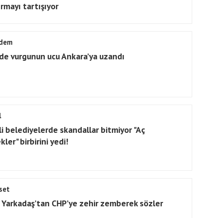
ırmayı tartışıyor
dem
de vurgunun ucu Ankara’ya uzandı
l
li belediyelerde skandallar bitmiyor "Aç
ler" birbirini yedi!
set
ş Yarkadaş’tan CHP’ye zehir zemberek sözler