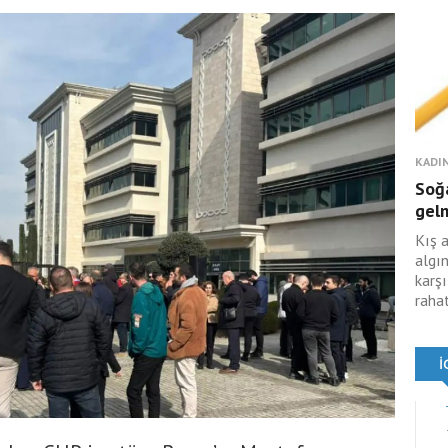
KADIN
Soğa
gelm
Kış 
algın
karş
rahat