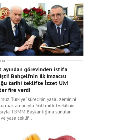
EM
t ayından görevinden istifa
şti! Bahçeli’nin ilk imzacısı
ğu tarihi teklifte İzzet Ulvi
er fire verdi
rsüz Türkiye" sürecinin yasal zeminini
turmak amacıyla 360 milletvekilinin
sıyla TBMM Başkanlığına sunulan
ve yasa teklifi..