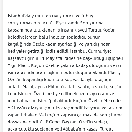
İstanbul’da yürütülen uyuşturucu ve fuhuş
soruşturmasının ucu CHP’ye uzandı. Soruşturma
kapsamında tutuklanan iş insanı kisveli Turgut Koç’un
belediyelerden ballı ihaleleri topladığı, bunun
karşılığında Özel’e kadın ayarladığı ve yurt dışından
hediyeler getirttiği iddia edildi. İstanbul Cumhuriyet
Başsavcılığı’nın 11 Mayıs’ta ifadesine başvurduğu şüpheli
Yiğit Macit, Koç’un Özel’le yakın arkadaş olduğunu ve iki
isim arasında ticari ilişkinin bulunduğunu aktardı. Macit,
Özel’in beğendiği kadınlara Koç vasıtasıyla ulaştığını
anlattı. Macit, ayrıca Milano’da tatil yaptığı esnada, Koç’un
kendisinden Özel’e hediye edilmek üzere ayakkabı ve
mont almasını istediğini aktardı. Koç’un, Özel’in Mercedes
V Class’ın dizaynı için lüks araç modifikasyonu ve tasarımı
yapan Erbakan Malkoç’un kapısını çalması da soruşturma
dosyasına girdi. CHP Genel Başkanı Özel’in sırdaşı,
uçkurculukla suçlanan Veli Ağbaba’nın kasası Turgut