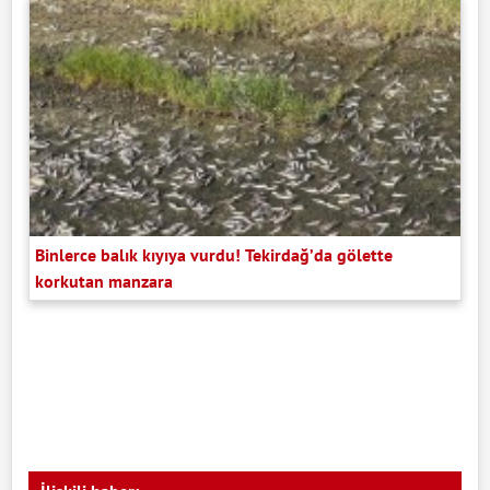
Binlerce balık kıyıya vurdu! Tekirdağ’da gölette
korkutan manzara