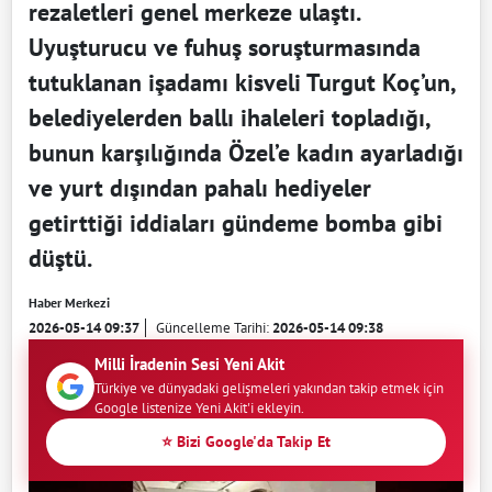
rezaletleri genel merkeze ulaştı.
Uyuşturucu ve fuhuş soruşturmasında
tutuklanan işadamı kisveli Turgut Koç’un,
belediyelerden ballı ihaleleri topladığı,
bunun karşılığında Özel’e kadın ayarladığı
ve yurt dışından pahalı hediyeler
getirttiği iddiaları gündeme bomba gibi
düştü.
Haber Merkezi
2026-05-14 09:37
Güncelleme Tarihi:
2026-05-14 09:38
Milli İradenin Sesi Yeni Akit
Türkiye ve dünyadaki gelişmeleri yakından takip etmek için
Google listenize Yeni Akit'i ekleyin.
⭐ Bizi Google'da Takip Et