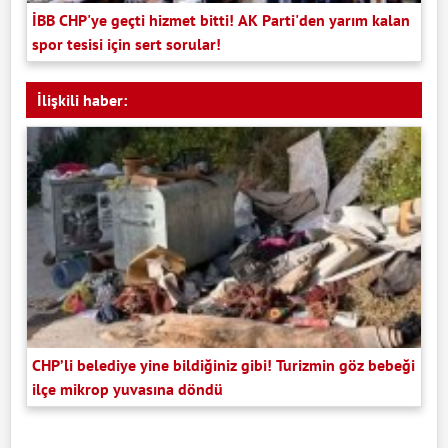
İBB CHP'ye geçti hizmet bitti! AK Parti'den yarım kalan
spor tesisi için sert sorular!
İlişkili haber:
CHP’li belediye yine bildiğiniz gibi! Turizmin göz bebeği
ilçe mikrop yuvasına döndü