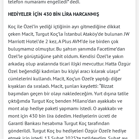
telefon numaramı engelledi” dedi.
HEDİYELER İÇİN 430 BİN LİRA HARCANMIŞ
Koç ile Özel’in yediği içtiğinin ayrı gitmediğine dikkat
çeken Macit, Turgut Koç’la İstanbul Ataköy’de bulunan JW
Marriott Hotel’de 2 kez, A Plus AVM’de ise birden çok
buluşmamız olmuştur. Bu şahsın yanımda Facetime’dan
Özel’le görüştüğüne şahit oldum. Kendisi Özel’le yakın
arkadaş olup aralarında ticari ilişki mevcuttur. Hatta Özgür
Özel beğendiği kadınları bu kişiyi aracı kılarak ulaşır”
cümlelerini kullandı. Macit, Koç’un Özel’e yaptığı diğer
kıyakları da sıraladı. Macit, şunları kaydetti: “Bizzat
başımdan geçen bir olayı nakledeceğim. Yurt dışına tatile
çıktığımda Turgut Koç benden Milano’dan ayakkabı ve
mont alıp hediye paketi yapmamı istedi. O ayakkabı ve
mont için 430 bin lira ödedim. Hediyelerin ücreti de
Garanti Bankası hesabıma Turgut Koç tarafından
gönderildi. Turgut Koç bu hediyeleri Özgür Özel’e hediye
etmek için istedi. 13 Şubat 2025’te tatildeydim. Şubat ayı