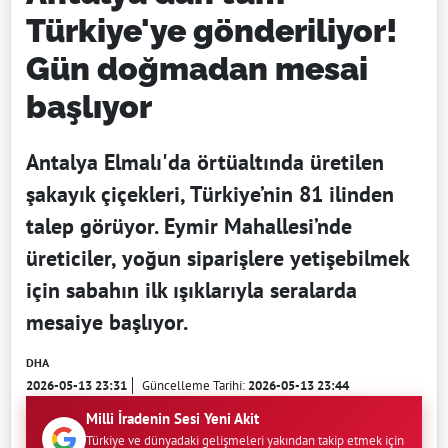
Türkiye'ye gönderiliyor!
Gün doğmadan mesai
başlıyor
Antalya Elmalı'da örtüaltında üretilen
şakayık çiçekleri, Türkiye’nin 81 ilinden
talep görüyor. Eymir Mahallesi’nde
üreticiler, yoğun siparişlere yetişebilmek
için sabahın ilk ışıklarıyla seralarda
mesaiye başlıyor.
DHA
2026-05-13 23:31
Güncelleme Tarihi:
2026-05-13 23:44
Milli İradenin Sesi Yeni Akit
Türkiye ve dünyadaki gelişmeleri yakından takip etmek için