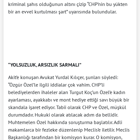
kriminal şahıs olduğunun altını çizip “CHP’nin bu yükten
bir an evvel kurtulması şart” uyarısında bulundular.
“YOLSUZLUK, ARSIZLIK SARMALI”
Akit’e konuşan Avukat Yurdal Kılıçer, şunları söyledi:
“Özgür Özel’le ilgili iddialar çok vahim. CHP’li
belediyelerden ihaleler alan Turgut Koç’un Özel’e kadın
ayarlaması, ayakkabı ve mont hediye ettiği savı büyük bir
skandala işaret ediyor. Tabii olarak CHP ve Özel, müşkül
durumdadır. Hukuki olarak atılacak adım da bellidir.
Muhtemelen Özel hakkında soruşturma başlatılır. Adli
makamlarca bir fezleke düzenlenip Meclis’e iletilir. Meclis
Başkanlığı tarafından bir komisyon kurar. O komisyon,