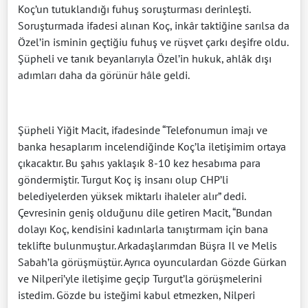
Koç’un tutuklandığı fuhuş soruşturması derinleşti.
Soruşturmada ifadesi alınan Koç, inkâr taktiğine sarılsa da
Özel’in isminin geçtiğiu fuhuş ve rüşvet çarkı deşifre oldu.
Şüpheli ve tanık beyanlarıyla Özel’in hukuk, ahlâk dışı
adımları daha da görünür hâle geldi.
Şüpheli Yiğit Macit, ifadesinde “Telefonumun imajı ve
banka hesaplarım incelendiğinde Koç’la iletişimim ortaya
çıkacaktır. Bu şahıs yaklaşık 8-10 kez hesabıma para
göndermiştir. Turgut Koç iş insanı olup CHP’li
belediyelerden yüksek miktarlı ihaleler alır” dedi.
Çevresinin geniş olduğunu dile getiren Macit, “Bundan
dolayı Koç, kendisini kadınlarla tanıştırmam için bana
teklifte bulunmuştur. Arkadaşlarımdan Büşra Il ve Melis
Sabah’la görüşmüştür. Ayrıca oyunculardan Gözde Gürkan
ve Nilperi’yle iletişime geçip Turgut’la görüşmelerini
istedim. Gözde bu isteğimi kabul etmezken, Nilperi