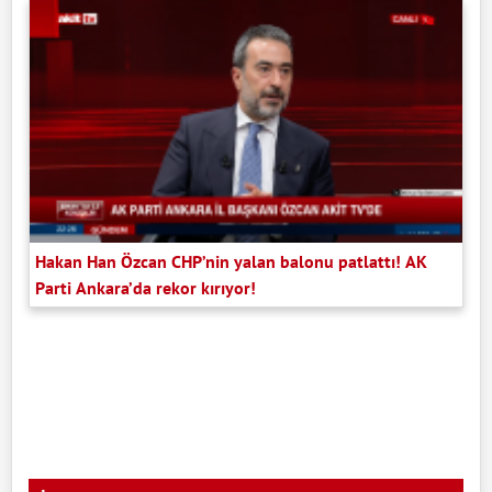
Hakan Han Özcan CHP’nin yalan balonu patlattı! AK
Parti Ankara’da rekor kırıyor!