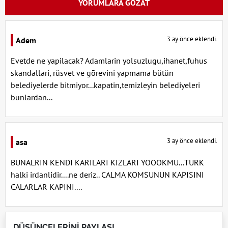
YORUMLARA GÖZAT
3 ay önce eklendi.
Adem
Evetde ne yapilacak? Adamlarin yolsuzlugu,ihanet,fuhus
skandallari, rüsvet ve gōrevini yapmama bütün
belediyelerde bitmiyor...kapatin,temizleyin belediyeleri
bunlardan...
3 ay önce eklendi.
asa
BUNALRIN KENDI KARILARI KIZLARI YOOOKMU...TURK
halki irdanlidir....ne deriz.. CALMA KOMSUNUN KAPISINI
CALARLAR KAPINI....
DÜŞÜNCELERİNİ PAYLAŞ!