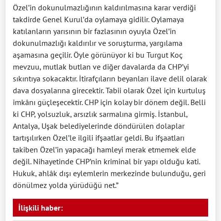
Özel’in dokunulmazlığının kaldırılmasına karar verdiği
takdirde Genel Kurul’da oylamaya gidilir. Oylamaya
katılanların yarısının bir fazlasının oyuyla Özel’in
dokunulmazlığı kaldırılır ve soruşturma, yargılama
aşamasına geçilir. Öyle görünüyor ki bu Turgut Koç
mevzuu, mutlak butlan ve diğer davalarda da CHP’yi
sıkıntıya sokacaktır. İtirafçıların beyanları ilave delil olarak
dava dosyalarına girecektir. Tabii olarak Özel için kurtuluş
imkânı güçleşecektir. CHP için kolay bir dönem değil. Belli
ki CHP, yolsuzluk, arsızlık sarmalına girmiş. İstanbul,
Antalya, Uşak belediyelerinde döndürülen dolaplar
tartışılırken Özel’le ilgili ifşaatlar geldi. Bu ifşaatları
takiben Özel’in yapacağı hamleyi merak etmemek elde
değil. Nihayetinde CHP’nin kriminal bir yapı olduğu kati.
Hukuk, ahlâk dışı eylemlerin merkezinde bulunduğu, geri
dönülmez yolda yürüdüğü net.”
İlişkili haber: