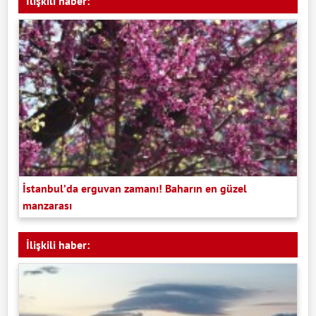
İlişkili haber:
İstanbul’da erguvan zamanı! Baharın en güzel
manzarası
İlişkili haber: