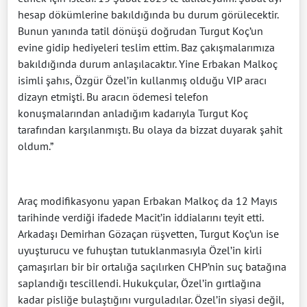
hesap dökümlerine bakıldığında bu durum görülecektir.
Bunun yanında tatil dönüşü doğrudan Turgut Koç’un
evine gidip hediyeleri teslim ettim. Baz çakışmalarımıza
bakıldığında durum anlaşılacaktır. Yine Erbakan Malkoç
isimli şahıs, Özgür Özel’in kullanmış olduğu VIP aracı
dizayn etmişti. Bu aracın ödemesi telefon
konuşmalarından anladığım kadarıyla Turgut Koç
tarafından karşılanmıştı. Bu olaya da bizzat duyarak şahit
oldum.”
Araç modifikasyonu yapan Erbakan Malkoç da 12 Mayıs
tarihinde verdiği ifadede Macit’in iddialarını teyit etti.
Arkadaşı Demirhan Gözaçan rüşvetten, Turgut Koç’un ise
uyuşturucu ve fuhuştan tutuklanmasıyla Özel’in kirli
çamaşırları bir bir ortalığa saçılırken CHP’nin suç batağına
saplandığı tescillendi. Hukukçular, Özel’in gırtlağına
kadar pisliğe bulaştığını vurguladılar. Özel’in siyasi değil,