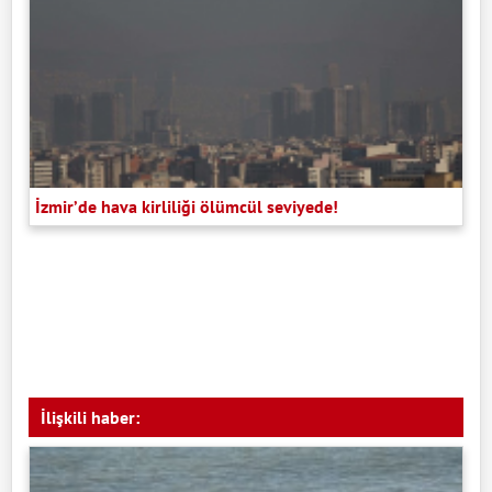
İzmir’de hava kirliliği ölümcül seviyede!
İlişkili haber: