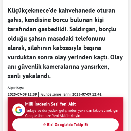
Küçükçekmece’de kahvehanede oturan
şahıs, kendisine borcu bulunan kişi
tarafından gasbedildi. Saldırgan, borçlu
olduğu şahsın masadaki telefonunu
alarak, silahının kabzasıyla başına
vurduktan sonra olay yerinden kaçtı. Olay
anı güvenlik kameralarına yansırken,
zanlı yakalandı.
Alper Kaya
2025-07-09 12:39
Güncelleme Tarihi:
2025-07-09 12:41
Milli İradenin Sesi Yeni Akit
Türkiye ve dünyadaki gelişmeleri yakından takip etmek için
Google listenize Yeni Akit'i ekleyin.
⭐ Bizi Google'da Takip Et