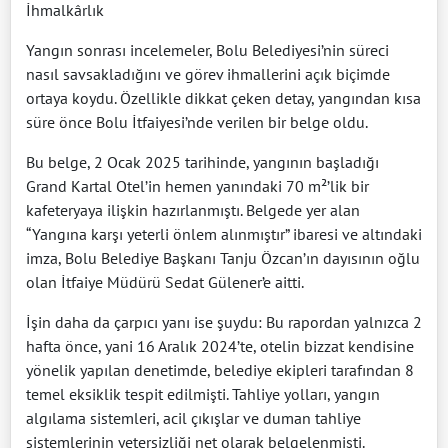
İhmalkârlık
Yangın sonrası incelemeler, Bolu Belediyesi’nin süreci
nasıl savsakladığını ve görev ihmallerini açık biçimde
ortaya koydu. Özellikle dikkat çeken detay, yangından kısa
süre önce Bolu İtfaiyesi’nde verilen bir belge oldu.
Bu belge, 2 Ocak 2025 tarihinde, yangının başladığı
Grand Kartal Otel’in hemen yanındaki 70 m²’lik bir
kafeteryaya ilişkin hazırlanmıştı. Belgede yer alan
“Yangına karşı yeterli önlem alınmıştır” ibaresi ve altındaki
imza, Bolu Belediye Başkanı Tanju Özcan’ın dayısının oğlu
olan İtfaiye Müdürü Sedat Gülener’e aitti.
İşin daha da çarpıcı yanı ise şuydu: Bu rapordan yalnızca 2
hafta önce, yani 16 Aralık 2024’te, otelin bizzat kendisine
yönelik yapılan denetimde, belediye ekipleri tarafından 8
temel eksiklik tespit edilmişti. Tahliye yolları, yangın
algılama sistemleri, acil çıkışlar ve duman tahliye
sistemlerinin yetersizliği net olarak belgelenmişti.