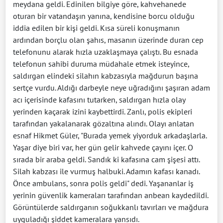
meydana geldi. Edinilen bilgiye göre, kahvehanede
oturan bir vatandaşın yanına, kendisine borcu olduğu
iddia edilen bir kişi geldi. Kısa süreli konuşmanın
ardından borçlu olan şahıs, masanın üzerinde duran cep
telefonunu alarak hızla uzaklaşmaya çalıştı. Bu esnada
telefonun sahibi duruma müdahale etmek isteyince,
saldırgan elindeki silahın kabzasıyla mağdurun başına
sertçe vurdu. Aldığı darbeyle neye uğradığını şaşıran adam
acı içerisinde kafasını tutarken, saldırgan hızla olay
yerinden kaçarak izini kaybettirdi. Zanlı, polis ekipleri
tarafından yakalanarak gözaltına alındı. Olayı anlatan
esnaf Hikmet Güler, "Burada yemek yiyorduk arkadaşlarla.
Yaşar diye biri var, her gün gelir kahvede çayını içer. O
sırada bir araba geldi. Sandık ki kafasına cam şişesi attı.
Silah kabzası ile vurmuş halbuki. Adamın kafası kanadı.
Önce ambulans, sonra polis geldi" dedi. Yaşananlar iş
yerinin güvenlik kameraları tarafından anbean kaydedildi.
Görüntülerde saldırganın soğukkanlı tavırları ve mağdura
uyguladığı şiddet kameralara yansıdı.