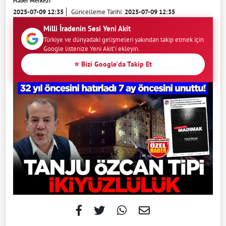
Haber Merkezi
2025-07-09 12:35
Güncelleme Tarihi:
2025-07-09 12:35
Milli İradenin Sesi Yeni Akit
Türkiye ve dünyadaki gelişmeleri yakından takip etmek için
Google listenize Yeni Akit'i ekleyin.
⭐ Bizi Google'da Takip Et