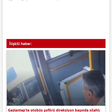
İlişkili haber:
Gaziantep'te otobüs şoförü direksiyon başında silahlı