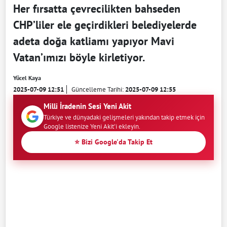
Her fırsatta çevrecilikten bahseden
CHP’liler ele geçirdikleri belediyelerde
adeta doğa katliamı yapıyor Mavi
Vatan’ımızı böyle kirletiyor.
Yücel Kaya
2025-07-09 12:51
Güncelleme Tarihi:
2025-07-09 12:55
Milli İradenin Sesi Yeni Akit
Türkiye ve dünyadaki gelişmeleri yakından takip etmek için
Google listenize Yeni Akit'i ekleyin.
⭐ Bizi Google'da Takip Et