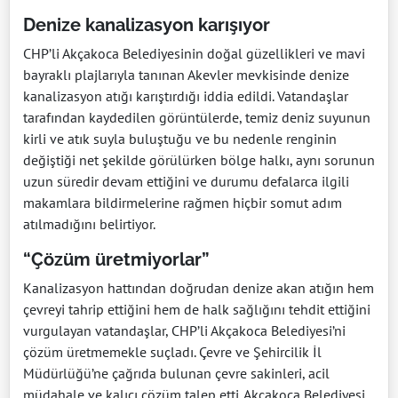
Denize kanalizasyon karışıyor
CHP’li Akçakoca Belediyesinin doğal güzellikleri ve mavi
bayraklı plajlarıyla tanınan Akevler mevkisinde denize
kanalizasyon atığı karıştırdığı iddia edildi. Vatandaşlar
tarafından kaydedilen görüntülerde, temiz deniz suyunun
kirli ve atık suyla buluştuğu ve bu nedenle renginin
değiştiği net şekilde görülürken bölge halkı, aynı sorunun
uzun süredir devam ettiğini ve durumu defalarca ilgili
makamlara bildirmelerine rağmen hiçbir somut adım
atılmadığını belirtiyor.
“Çözüm üretmiyorlar”
Kanalizasyon hattından doğrudan denize akan atığın hem
çevreyi tahrip ettiğini hem de halk sağlığını tehdit ettiğini
vurgulayan vatandaşlar, CHP’li Akçakoca Belediyesi’ni
çözüm üretmemekle suçladı. Çevre ve Şehircilik İl
Müdürlüğü’ne çağrıda bulunan çevre sakinleri, acil
müdahale ve kalıcı çözüm talep etti. Akçakoca Belediyesi