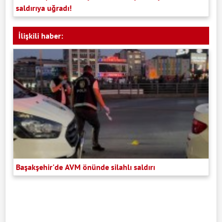
saldırıya uğradı!
İlişkili haber:
Başakşehir'de AVM önünde silahlı saldırı