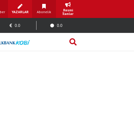
Resmi
ber
YAZARLAR
Abonelik
İlanlar
0.0
0.0