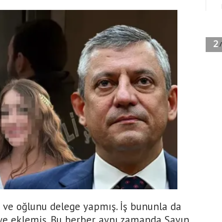
 ve oğlunu delege yapmış. İş bununla da
eye eklemiş. Bu berber aynı zamanda Sayın