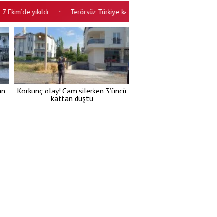
de yıkıldı
Terörsüz Türkiye kanunu: Çerçeve yasa kabul edildi
•
•
an
Korkunç olay! Cam silerken 3’üncü
kattan düştü