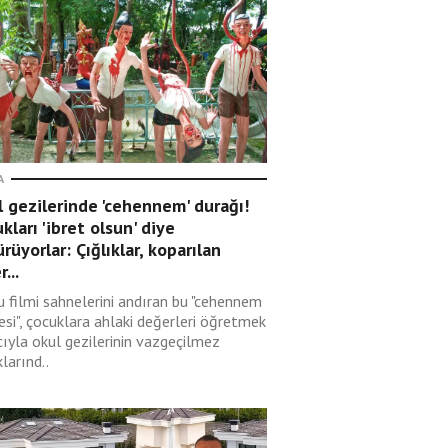
A
 gezilerinde 'cehennem' durağı!
kları 'ibret olsun' diye
rüyorlar: Çığlıklar, koparılan
r...
u filmi sahnelerini andıran bu "cehennem
esi", çocuklara ahlaki değerleri öğretmek
ıyla okul gezilerinin vazgeçilmez
larınd..