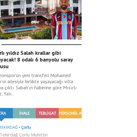
rlı yıldız Salah krallar gibi
yacak! 8 odalı 6 banyolu saray
rusu
zonspor'un yeni transferi Mohamed
'ın ailesiyle birlikte yaşayacağı villa
a çıktı. Sabah'ın haberine göre Mısırlı
z, Yalı..