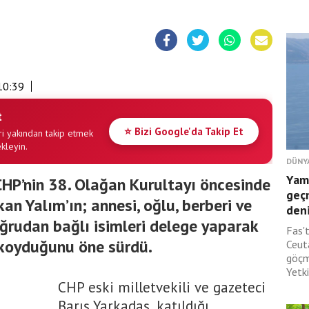
10:39
t
⭐ Bizi Google'da Takip Et
i yakından takip etmek
ekleyin.
DÜNY
Yam
CHP’nin 38. Olağan Kurultayı öncesinde
geç
n Yalım’ın; annesi, oğlu, berberi ve
deni
oğrudan bağlı isimleri delege yaparak
Fas'
 koyduğunu öne sürdü.
Ceut
göçm
Yetki
CHP eski milletvekili ve gazeteci
Barış Yarkadaş, katıldığı