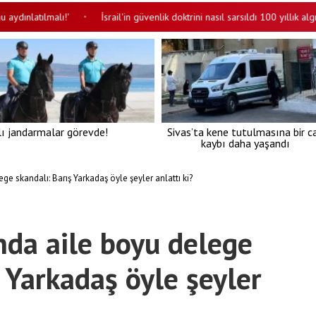
tılmalı!'
İsrail'in güvenlik doktrini nasıl sarsıldı 100 yıllık algı 7 Ekim’
•
lı jandarmalar görevde!
Sivas’ta kene tutulmasına bir c
kaybı daha yaşandı
ge skandalı: Barış Yarkadaş öyle şeyler anlattı ki?
nda aile boyu delege
 Yarkadaş öyle şeyler