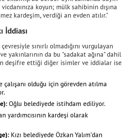
zi vicdanınıza koyun; mülk sahibinin dışına
emez kardeşim, verdiği an evden atılır."
 İddiası
 çevresiyle sınırlı olmadığını vurgulayan
ve yakınlarının da bu "sadakat ağına" dahil
n deşifre ettiği diğer isimler ve iddialar ise
e çalışanı olduğu için görevden atılma
r.
e):
Oğlu belediyede istihdam ediliyor.
n yardımcısının kardeşi olarak
ge):
Kızı belediyede Özkan Yalım’dan