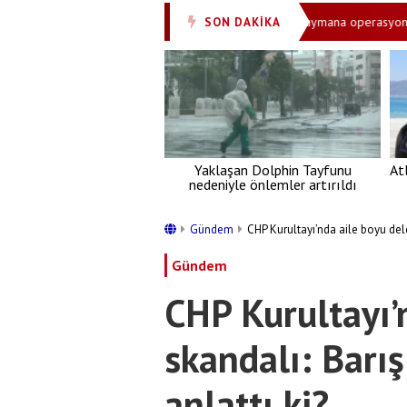
dürüldüler iddiası! HÜDA PAR Milletvekili Dinç: 'Haymana operasyonu aydınla
SON DAKİKA
Yaklaşan Dolphin Tayfunu
At
nedeniyle önlemler artırıldı
Gündem
CHP Kurultayı’nda aile boyu dele
Gündem
CHP Kurultayı’
skandalı: Barış
anlattı ki?