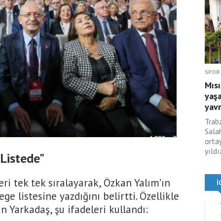
SPOR
Mısı
yaşa
yav
Trab
Salah
ortay
yıldı
 Listede"
eri tek tek sıralayarak, Özkan Yalım’ın
ege listesine yazdığını belirtti. Özellikle
n Yarkadaş, şu ifadeleri kullandı: