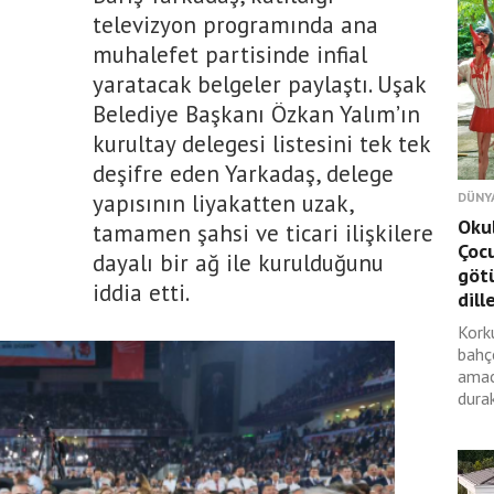
televizyon programında ana
muhalefet partisinde infial
yaratacak belgeler paylaştı. Uşak
Belediye Başkanı Özkan Yalım’ın
kurultay delegesi listesini tek tek
deşifre eden Yarkadaş, delege
yapısının liyakatten uzak,
DÜNY
Okul
tamamen şahsi ve ticari ilişkilere
Çocu
dayalı bir ağ ile kurulduğunu
götü
iddia etti.
dille
Kork
bahç
amac
durak