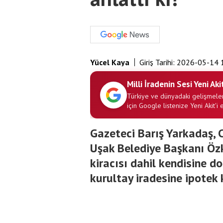
Yücel Kaya
Giriş Tarihi:
2026-05-14 
Milli İradenin Sesi Yeni Aki
Türkiye ve dünyadaki gelişmeler
için Google listenize Yeni Akit'i 
Gazeteci Barış Yarkadaş, 
Uşak Belediye Başkanı Özka
kiracısı dahil kendisine d
kurultay iradesine ipotek