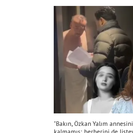
"Bakın, Özkan Yalım annesini
kalmamış; berberini de list