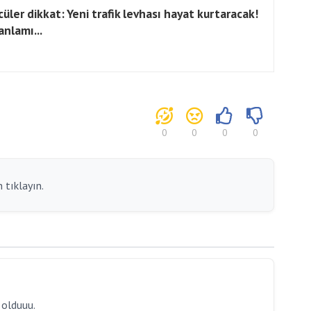
cüler dikkat: Yeni trafik levhası hayat kurtaracak!
anlamı...
0
0
0
0
 tıklayın.
 olduuu.