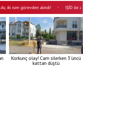
 isim görevden alındı!
IŞİD ile alakaları yok iken operasyonda öldürül
•
an
Korkunç olay! Cam silerken 3’üncü
kattan düştü