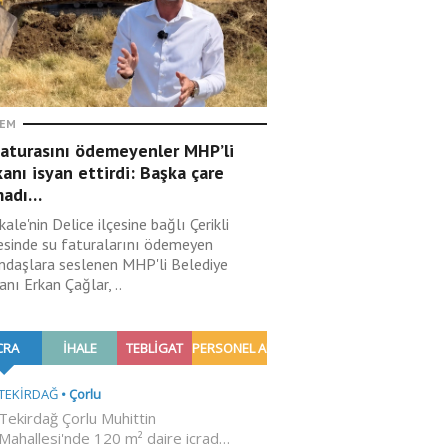
EM
faturasını ödemeyenler MHP’li
anı isyan ettirdi: Başka çare
madı…
kale'nin Delice ilçesine bağlı Çerikli
esinde su faturalarını ödemeyen
ndaşlara seslenen MHP'li Belediye
nı Erkan Çağlar, ..