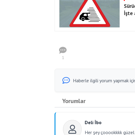
Sürü
İşte 
1
Haberle ilgili yorum yapmak için
Yorumlar
Deli İbo
Her şey çooookkkk güzel