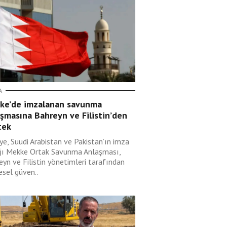
A
ke’de imzalanan savunma
şmasına Bahreyn ve Filistin’den
tek
ye, Suudi Arabistan ve Pakistan’ın imza
ğı Mekke Ortak Savunma Anlaşması,
eyn ve Filistin yönetimleri tarafından
esel güven..