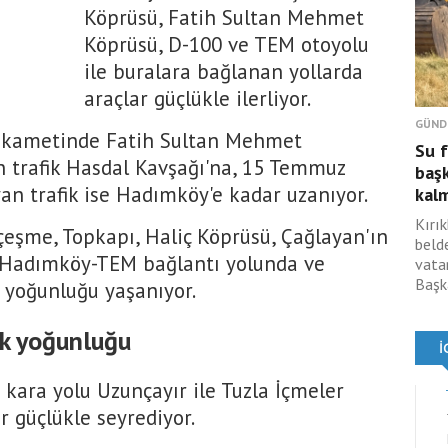
Köprüsü, Fatih Sultan Mehmet
Köprüsü, D-100 ve TEM otoyolu
ile buralara bağlanan yollarda
araçlar güçlükle ilerliyor.
GÜND
stikametinde Fatih Sultan Mehmet
Su 
 trafik Hasdal Kavşağı'na, 15 Temmuz
başk
an trafik ise Hadımköy'e kadar uzanıyor.
kal
Kırık
eşme, Topkapı, Haliç Köprüsü, Çağlayan'ın
beld
u, Hadımköy-TEM bağlantı yolunda ve
vata
Başka
k yoğunluğu yaşanıyor.
ik yoğunluğu
 kara yolu Uzunçayır ile Tuzla İçmeler
r güçlükle seyrediyor.