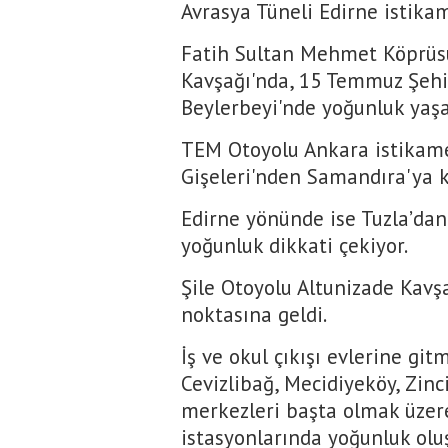
Avrasya Tüneli Edirne istikame
Fatih Sultan Mehmet Köprüsü
Kavşağı'nda, 15 Temmuz Şehi
Beylerbeyi'nde yoğunluk yaşa
TEM Otoyolu Ankara istikame
Gişeleri'nden Samandıra'ya k
Edirne yönünde ise Tuzla’da
yoğunluk dikkati çekiyor.
Şile Otoyolu Altunizade Kavş
noktasına geldi.
İş ve okul çıkışı evlerine gi
Cevizlibağ, Mecidiyeköy, Zinc
merkezleri başta olmak üzer
istasyonlarında yoğunluk olu