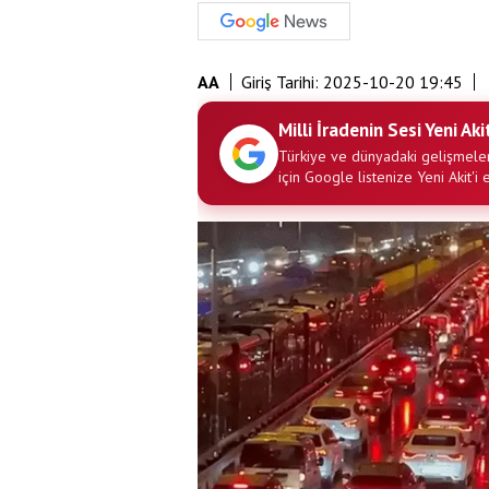
AA
Giriş Tarihi:
2025-10-20 19:45
Milli İradenin Sesi Yeni Aki
Türkiye ve dünyadaki gelişmeler
için Google listenize Yeni Akit'i 