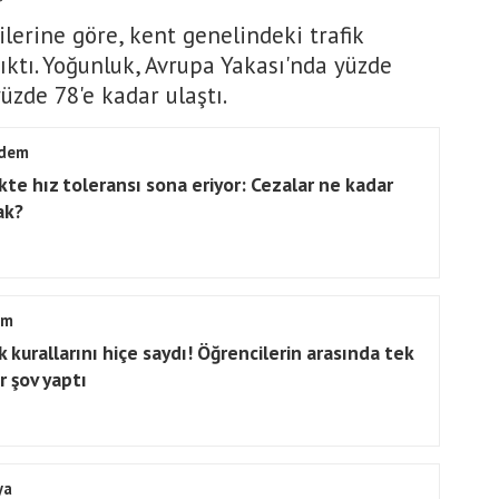
lerine göre, kent genelindeki trafik
ıktı. Yoğunluk, Avrupa Yakası'nda yüzde
üzde 78'e kadar ulaştı.
dem
ikte hız toleransı sona eriyor: Cezalar ne kadar
ak?
am
k kurallarını hiçe saydı! Öğrencilerin arasında tek
r şov yaptı
ya