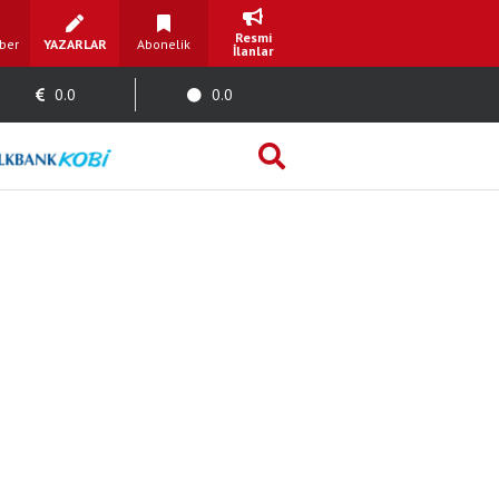
Resmi
ber
YAZARLAR
Abonelik
İlanlar
0.0
0.0