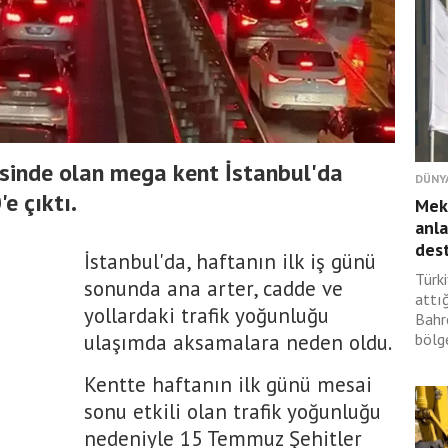
esinde olan mega kent İstanbul'da
DÜNY
e çıktı.
Mek
anla
des
İstanbul'da, haftanın ilk iş günü
Türki
sonunda ana arter, cadde ve
attı
yollardaki trafik yoğunluğu
Bahr
ulaşımda aksamalara neden oldu.
bölg
Kentte haftanın ilk günü mesai
sonu etkili olan trafik yoğunluğu
nedeniyle 15 Temmuz Şehitler