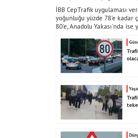
İBB CepTrafik uygulaması veri
yoğunluğu yüzde 78'e kadar ç
80'e, Anadolu Yakası'nda ise y
Gün
Traf
olac
Yaş
Trafi
teke
Dün