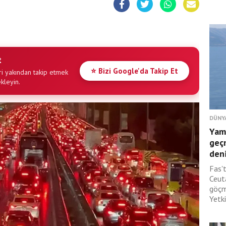
t
⭐ Bizi Google'da Takip Et
i yakından takip etmek
ekleyin.
DÜNY
Yam
geç
deni
Fas'
Ceut
göçm
Yetki