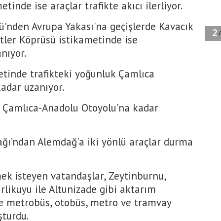
tinde ise araçlar trafikte akıcı ilerliyor.
'nden Avrupa Yakası'na geçişlerde Kavacık
tler Köprüsü istikametinde ise
nıyor.
tinde trafikteki yoğunluk Çamlıca
adar uzanıyor.
n Çamlıca-Anadolu Otoyolu'na kadar
ağı’ndan Alemdağ'a iki yönlü araçlar durma
tmek isteyen vatandaşlar, Zeytinburnu,
irlikuyu ile Altunizade gibi aktarım
e metrobüs, otobüs, metro ve tramvay
şturdu.