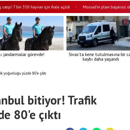
7 bin 350 hayvan için ihale açıldı
Mossad'ın planı başarısız oldu, iki
•
lı jandarmalar görevde!
Sivas’ta kene tutulmasına bir c
kaybı daha yaşandı
fik yoğunluğu yüzde 80'e çıktı
nbul bitiyor! Trafik
e 80'e çıktı