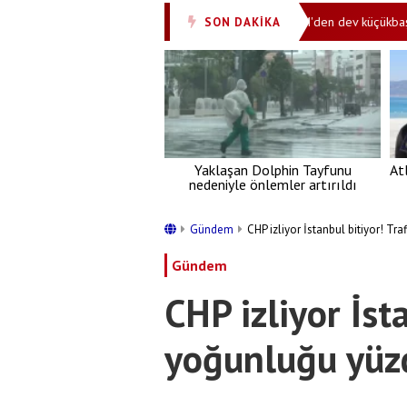
eldi Avrupa’da kuraklık alarm veriyor!
TİGEM'den dev küçükbaş satışı! 
SON DAKİKA
•
Yaklaşan Dolphin Tayfunu
At
nedeniyle önlemler artırıldı
Gündem
CHP izliyor İstanbul bitiyor! Tra
Gündem
CHP izliyor İsta
yoğunluğu yüzd