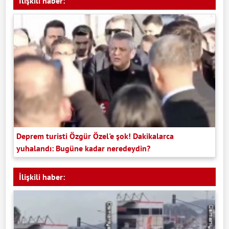
İlişkili haber:
Deprem turisti Özgür Özel'e şok! Dakikalarca
yuhalandı: Bugüne kadar neredeydin?
İlişkili haber: