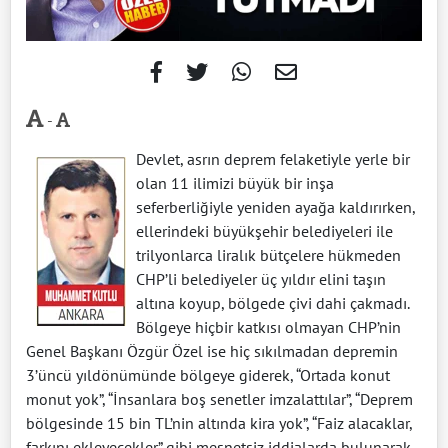
-
Devlet, asrın deprem felaketiyle yerle bir
olan 11 ilimizi büyük bir inşa
seferberliğiyle yeniden ayağa kaldırırken,
ellerindeki büyükşehir belediyeleri ile
trilyonlarca liralık bütçelere hükmeden
CHP’li belediyeler üç yıldır elini taşın
altına koyup, bölgede çivi dahi çakmadı.
Bölgeye hiçbir katkısı olmayan CHP’nin
Genel Başkanı Özgür Özel ise hiç sıkılmadan depremin
3’üncü yıldönümünde bölgeye giderek, “Ortada konut
monut yok”, “İnsanlara boş senetler imzalattılar”, “Deprem
bölgesinde 15 bin TL’nin altında kira yok”, “Faiz alacaklar,
farkını ekleyecekler” gibi mesnetsiz iddialarda bulunarak