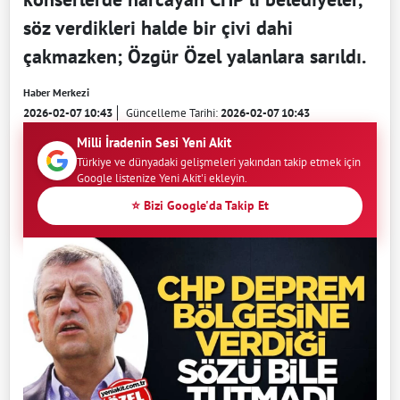
söz verdikleri halde bir çivi dahi
çakmazken; Özgür Özel yalanlara sarıldı.
Haber Merkezi
2026-02-07 10:43
Güncelleme Tarihi:
2026-02-07 10:43
Milli İradenin Sesi Yeni Akit
Türkiye ve dünyadaki gelişmeleri yakından takip etmek için
Google listenize Yeni Akit'i ekleyin.
⭐ Bizi Google'da Takip Et