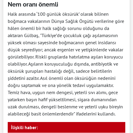
Nem oranı önemli
Halk arasında ‘100 günlük öksürük’ olarak bilinen
boğmaca vakalarının Dünya Sağlık Örgütü verilerine göre
hâlen önemli bir halk sağlığı sorunu olduğunu da
aktaran Gülbaş, "Türkiye’de çocukluk çağı aşılamasının
yüksek olması sayesinde boğmacanın genel insidansı
düşük seyrediyor; ancak ergenler ve yetişkinlerde vakalar
görülebiliyor. Riskli gruplarda hatırlatma aşıları koruyucu
olabiliyor. Aşıların koruyuculuğu dışında, antibiyotik ve
öksürük şurupları hastalığı değil, sadece belirtilerin
şiddetini azaltır. Asıl önemli olan öksürüğün nedenini
doğru saptamak ve ona yönelik tedavi uygulamaktır.
Temiz hava, uygun nem dengesi, yeterli sıvı alımı, gece
yatarken başın hafif yükseltilmesi, sigara dumanından
uzak durulması, dengeli beslenme ve yeterli uyku bireyin
alabileceği basit önlemlerdendir" ifadelerini kullandı.
İlişkili haber: