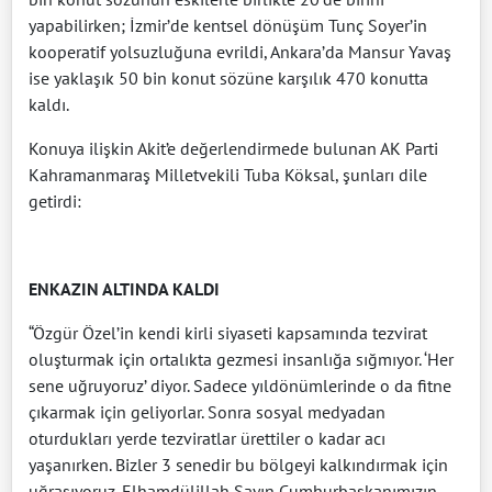
yapabilirken; İzmir’de kentsel dönüşüm Tunç Soyer’in
kooperatif yolsuzluğuna evrildi, Ankara’da Mansur Yavaş
ise yaklaşık 50 bin konut sözüne karşılık 470 konutta
kaldı.
Konuya ilişkin Akit’e değerlendirmede bulunan AK Parti
Kahramanmaraş Milletvekili Tuba Köksal, şunları dile
getirdi:
ENKAZIN ALTINDA KALDI
“Özgür Özel’in kendi kirli siyaseti kapsamında tezvirat
oluşturmak için ortalıkta gezmesi insanlığa sığmıyor. ‘Her
sene uğruyoruz’ diyor. Sadece yıldönümlerinde o da fitne
çıkarmak için geliyorlar. Sonra sosyal medyadan
oturdukları yerde tezviratlar ürettiler o kadar acı
yaşanırken. Bizler 3 senedir bu bölgeyi kalkındırmak için
uğraşıyoruz. Elhamdülillah Sayın Cumhurbaşkanımızın