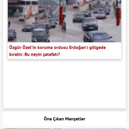
Özgür Özel’in koruma ordusu Erdoğan’ı gölgede
bıraktı: Bu neyin şatafatı?
Öne Çıkan Manşetler