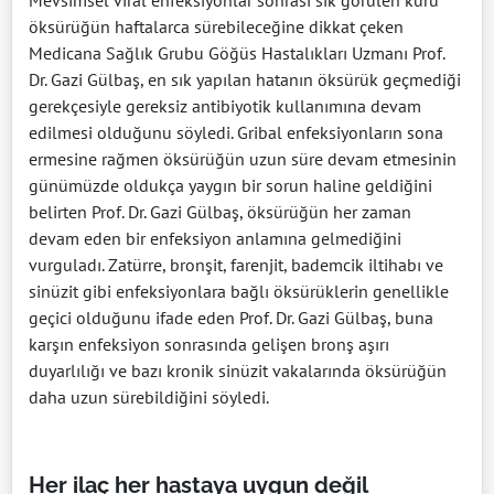
Mevsimsel viral enfeksiyonlar sonrası sık görülen kuru
öksürüğün haftalarca sürebileceğine dikkat çeken
Medicana Sağlık Grubu Göğüs Hastalıkları Uzmanı Prof.
Dr. Gazi Gülbaş, en sık yapılan hatanın öksürük geçmediği
gerekçesiyle gereksiz antibiyotik kullanımına devam
edilmesi olduğunu söyledi. Gribal enfeksiyonların sona
ermesine rağmen öksürüğün uzun süre devam etmesinin
günümüzde oldukça yaygın bir sorun haline geldiğini
belirten Prof. Dr. Gazi Gülbaş, öksürüğün her zaman
devam eden bir enfeksiyon anlamına gelmediğini
vurguladı. Zatürre, bronşit, farenjit, bademcik iltihabı ve
sinüzit gibi enfeksiyonlara bağlı öksürüklerin genellikle
geçici olduğunu ifade eden Prof. Dr. Gazi Gülbaş, buna
karşın enfeksiyon sonrasında gelişen bronş aşırı
duyarlılığı ve bazı kronik sinüzit vakalarında öksürüğün
daha uzun sürebildiğini söyledi.
Her ilaç her hastaya uygun değil