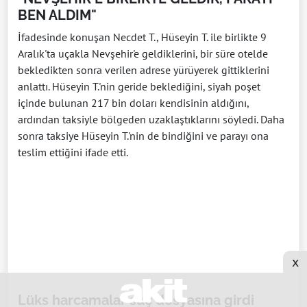
BEN ALDIM"
İfadesinde konuşan Necdet T., Hüseyin T. ile birlikte 9
Aralık'ta uçakla Nevşehir'e geldiklerini, bir süre otelde
bekledikten sonra verilen adrese yürüyerek gittiklerini
anlattı. Hüseyin T.'nin geride beklediğini, siyah poşet
içinde bulunan 217 bin doları kendisinin aldığını,
ardından taksiyle bölgeden uzaklaştıklarını söyledi. Daha
sonra taksiye Hüseyin T.'nin de bindiğini ve parayı ona
teslim ettiğini ifade etti.
x
Lüks harcamalar suç dosyasına girdi