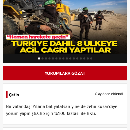
YORUMLARA GÖZAT
6 ay önce eklendi.
Çetin
Bir vatandaş 'Yılana bal yalatsan yine de zehir kusar'diye
yorum yapmıştı.Chp için %100 fazlası ile hKlı.