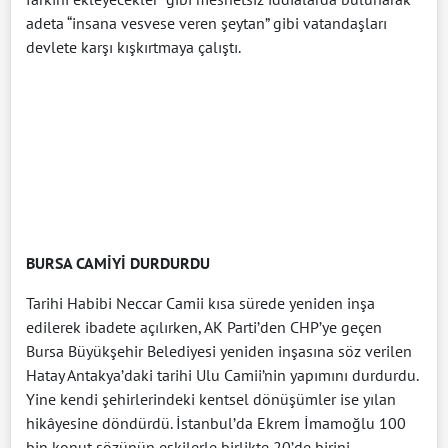
adeta “insana vesvese veren şeytan” gibi vatandaşları
devlete karşı kışkırtmaya çalıştı.
BURSA CAMİYİ DURDURDU
Tarihi Habibi Neccar Camii kısa sürede yeniden inşa
edilerek ibadete açılırken, AK Parti’den CHP’ye geçen
Bursa Büyükşehir Belediyesi yeniden inşasına söz verilen
Hatay Antakya’daki tarihi Ulu Camii’nin yapımını durdurdu.
Yine kendi şehirlerindeki kentsel dönüşümler ise yılan
hikâyesine döndürdü. İstanbul’da Ekrem İmamoğlu 100
bin konut sözünün eskilerle birlikte 20’de birini