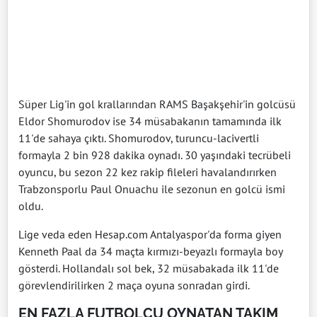
Süper Lig'in gol krallarından RAMS Başakşehir'in golcüsü
Eldor Shomurodov ise 34 müsabakanın tamamında ilk
11'de sahaya çıktı. Shomurodov, turuncu-lacivertli
formayla 2 bin 928 dakika oynadı. 30 yaşındaki tecrübeli
oyuncu, bu sezon 22 kez rakip fileleri havalandırırken
Trabzonsporlu Paul Onuachu ile sezonun en golcü ismi
oldu.
Lige veda eden Hesap.com Antalyaspor'da forma giyen
Kenneth Paal da 34 maçta kırmızı-beyazlı formayla boy
gösterdi. Hollandalı sol bek, 32 müsabakada ilk 11'de
görevlendirilirken 2 maça oyuna sonradan girdi.
EN FAZLA FUTBOLCU OYNATAN TAKIM