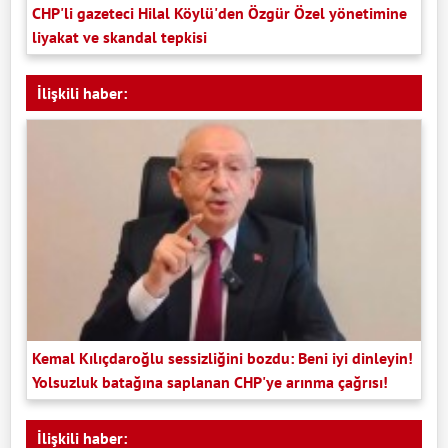
CHP'li gazeteci Hilal Köylü'den Özgür Özel yönetimine
liyakat ve skandal tepkisi
İlişkili haber:
Kemal Kılıçdaroğlu sessizliğini bozdu: Beni iyi dinleyin!
Yolsuzluk batağına saplanan CHP'ye arınma çağrısı!
İlişkili haber: