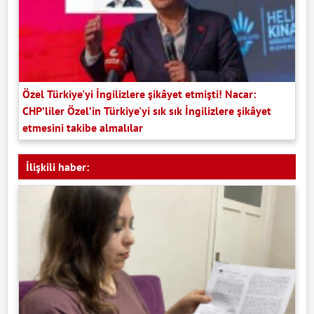
Özel Türkiye'yi İngilizlere şikâyet etmişti! Nacar:
CHP’liler Özel’in Türkiye'yi sık sık İngilizlere şikâyet
etmesini takibe almalılar
İlişkili haber: