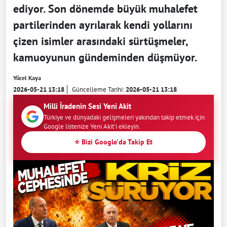
ediyor. Son dönemde büyük muhalefet
partilerinden ayrılarak kendi yollarını
çizen isimler arasındaki sürtüşmeler,
kamuoyunun gündeminden düşmüyor.
Yücel Kaya
2026-05-21 13:18
Güncelleme Tarihi:
2026-05-21 13:18
Milli İradenin Sesi Yeni Akit
Türkiye ve dünyadaki gelişmeleri yakından takip etmek için
Google listenize Yeni Akit'i ekleyin.
⭐ Bizi Google'da Takip Et