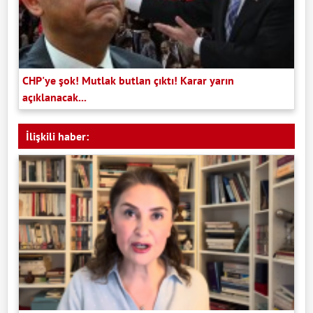
CHP'ye şok! Mutlak butlan çıktı! Karar yarın
açıklanacak...
İlişkili haber: