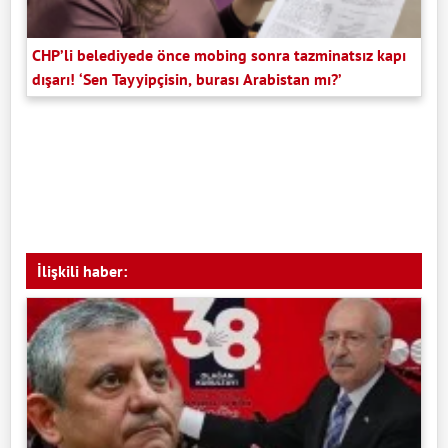
CHP’li belediyede önce mobing sonra tazminatsız kapı
dışarı! ‘Sen Tayyipçisin, burası Arabistan mı?’
İlişkili haber: