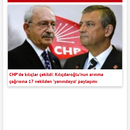
CHP’de kılıçlar çekildi: Kılıçdaroğlu’nun arınma
çağrısına 17 vekilden ‘yanındayız’ paylaşımı