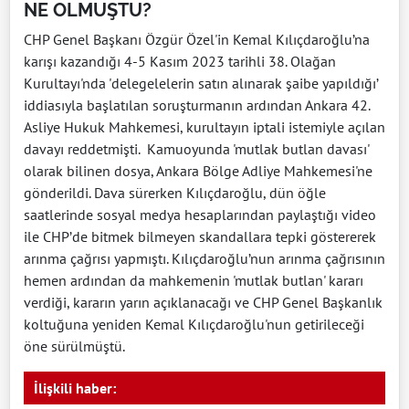
NE OLMUŞTU?
CHP Genel Başkanı Özgür Özel'in Kemal Kılıçdaroğlu’na
karışı kazandığı 4-5 Kasım 2023 tarihli 38. Olağan
Kurultayı'nda 'delegelelerin satın alınarak şaibe yapıldığı’
iddiasıyla başlatılan soruşturmanın ardından Ankara 42.
Asliye Hukuk Mahkemesi, kurultayın iptali istemiyle açılan
davayı reddetmişti. Kamuoyunda 'mutlak butlan davası'
olarak bilinen dosya, Ankara Bölge Adliye Mahkemesi'ne
gönderildi. Dava sürerken Kılıçdaroğlu, dün öğle
saatlerinde sosyal medya hesaplarından paylaştığı video
ile CHP’de bitmek bilmeyen skandallara tepki göstererek
arınma çağrısı yapmıştı. Kılıçdaroğlu’nun arınma çağrısının
hemen ardından da mahkemenin 'mutlak butlan' kararı
verdiği, kararın yarın açıklanacağı ve CHP Genel Başkanlık
koltuğuna yeniden Kemal Kılıçdaroğlu'nun getirileceği
öne sürülmüştü.
İlişkili haber: