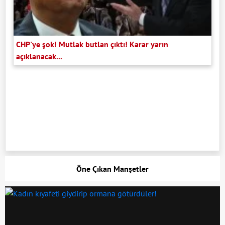
CHP'ye şok! Mutlak butlan çıktı! Karar yarın
açıklanacak...
Öne Çıkan Manşetler