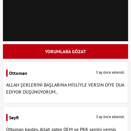
YORUMLARA GÖZAT
3 ay önce eklendi.
Ottoman
ALLAH ŞERLERİNİ BAŞLARINA MİSLİYLE VERSİN DİYE DUA
EDİYOR DÜŞÜNÜYORUM..
3 ay önce eklendi.
Seyfi
Ottoman kardeş, Allah zaten DEM ve PKK şerrini vermiş