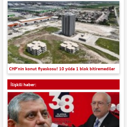
CHP'nin konut fiyaskosu! 10 yılda 1 blok bitiremediler
İlişkili haber: