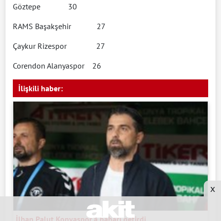
Göztepe 30
RAMS Başakşehir 27
Çaykur Rizespor 27
Corendon Alanyaspor 26
İlişkili haber:
x
İlhan Palut Konyaspor'a baharı getirdi