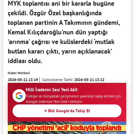
MYK toplantısı ani bir kararla bugüne
çekildi. Özgür Özel başkanlığında
toplanan partinin A Takımının gündemi,
Kemal Kılıçdaroğlu'nun dün yaptığı
'arınma' çağrısı ve kulislerdeki ‘mutlak
butlan kararı çıktı, yarın açıklanacak’
iddiası oldu.
Haber Merkezi
2026-05-21 13:19
Güncelleme Tarihi:
2026-05-21 13:22
Milli İradenin Sesi Yeni Akit
Türkiye ve dünyadaki gelişmeleri yakından takip etmek için
Google listenize Yeni Akit'i ekleyin.
⭐ Bizi Google'da Takip Et