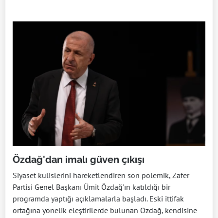
Özdağ'dan imalı güven çıkışı
Siyaset kulislerini hareketlendiren son polemik, Zafer
Partisi Genel Başkanı Ümit Özdağ'ın katıldığı bir
programda yaptığı açıklamalarla başladı. Eski ittifak
ortağına yönelik eleştirilerde bulunan Özdağ, kendisine