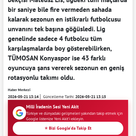
bir saniye bile fire vermeden sahada
kalarak sezonun en istikrarlı futbolcusu
unvanını tek başına göğüsledi. Lig
genelinde sadece 4 futbolcu tüm
karşılaşmalarda boy gösterebilirken,
TÜMOSAN Konyaspor ise 43 farklı
oyuncuya şans vererek sezonun en geniş
rotasyonlu takımı oldu.
Haber Merkezi
2026-05-21 13:14
Güncelleme Tarihi:
2026-05-21 13:15
Milli İradenin Sesi Yeni Akit
Türkiye ve dünyadaki gelişmeleri yakından takip etmek için
Google listenize Yeni Akit'i ekleyin.
⭐ Bizi Google'da Takip Et