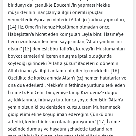
bir duayı da içtenlikle Ebucehil’in yapması Mekke
müşriklerinin inançlarıyla ilgili önemli ipuçları
vermektedir. Ayrıca yeminlerini Allah (cc) adına yapmaları,
[14] Hz. Ömer’in henüz Müslüman olmadan önce,
Habeşistan’a hicret eden komşuları Leyla binti Hasme’ye
hem üzüntüsünden hem saygısından, “Allah yardımcınız
olsun.” [15] demesi; Ebu Talib’in, Kureyş’in Müslümanları
boykot etmelerini içeren anlaşma iptal olduğunda
söylediği şiirindeki “Allah’a şükür” ifadeleri o dönemin
Allah inancıyla ilgili anlamlı bilgiler içermektedir. [16]
Özellikle de korku anında Allah’ı (cc) hemen hatırlarlar ve
ona dua ederlerdi. Mekke’nin fethinde yurdunu terk eden
İkrime b. Ebi Cehil bir gemiye binip Kızıldeniz’e doğru
açıldıklarında, fırtınaya tutulunca şöyle demiştir: “Allah’a
yemin olsun ki bu denizden kurtulursam Muhammed’e
gidip elimi eline koyup iman edeceğim. Çünkü onu
affedici, kerim bir insan olarak görüyorum.” [17] İkrime
sözünde durmuş ve hayatını şehadetle taçlandıran
samimi bir Müslüman olmuştur. Mekkelilerin darda