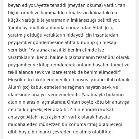
beyan ediyor. Ayette tehaddî (meydan okuma) vardır. Yani
hiçbir örnek ve hammadde olmaksızın kâinattaki en
küçük varlığı bile yaratmanın imkânsızlığı belirtiliyor.
Yaratmayı mutlak anlamda elinde tutan Allah (cc),
yaratmış olduğu varlıkların hidayeti için insanlardan
peygamber göndermesine atıfta bulunup şu mesajı
vermiştir: “Yaratmak nasıl ki benim elimde ise
yarattıklarımı kendi hâline bırakmamanın tezahürü olarak
peygamber ve kitap göndererek onların hayatını tümel ve
tekil alanda sevk ve idare etmek de benim elimdedir.”
Müşriklerin takdir edemedikleri husus; yaratıcı ilah olarak
Allah’ı (cc) kabul etmelerine rağmen hayatın sevk ve
idaresinde ona yer vermemeleridir. Yaratmayla hükmün
alanının arasını açmalarıdır. Onları böyle kötü bir anlayışa
iten farklı gerekçeler olabilir. Zihinlerindeki kutsal
anlayışı; Allah’ı (cc) aşkın bir varlık olarak hayata
müdahaleden münezzeh bir konuma itmiş olabileceği
gibi; böyle bir inancı çevreden de almış olabilirler.