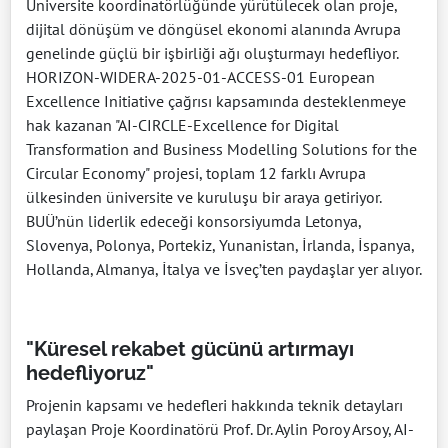
Üniversite koordinatörlüğünde yürütülecek olan proje,
dijital dönüşüm ve döngüsel ekonomi alanında Avrupa
genelinde güçlü bir işbirliği ağı oluşturmayı hedefliyor.
HORIZON-WIDERA-2025-01-ACCESS-01 European
Excellence Initiative çağrısı kapsamında desteklenmeye
hak kazanan "AI-CIRCLE-Excellence for Digital
Transformation and Business Modelling Solutions for the
Circular Economy" projesi, toplam 12 farklı Avrupa
ülkesinden üniversite ve kuruluşu bir araya getiriyor.
BUÜ’nün liderlik edeceği konsorsiyumda Letonya,
Slovenya, Polonya, Portekiz, Yunanistan, İrlanda, İspanya,
Hollanda, Almanya, İtalya ve İsveç’ten paydaşlar yer alıyor.
"Küresel rekabet gücünü artırmayı
hedefliyoruz"
Projenin kapsamı ve hedefleri hakkında teknik detayları
paylaşan Proje Koordinatörü Prof. Dr. Aylin Poroy Arsoy, AI-