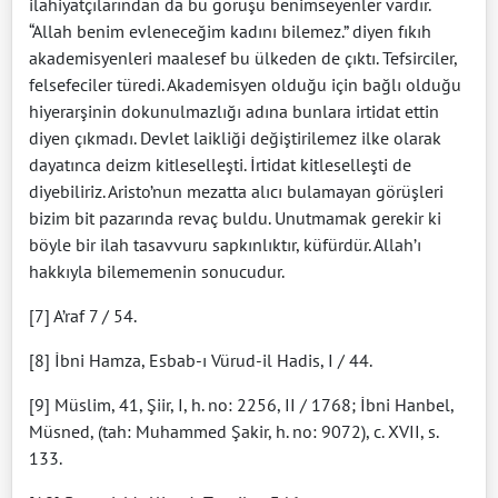
ilahiyatçılarından da bu görüşü benimseyenler vardır.
“Allah benim evleneceğim kadını bilemez.” diyen fıkıh
akademisyenleri maalesef bu ülkeden de çıktı. Tefsirciler,
felsefeciler türedi. Akademisyen olduğu için bağlı olduğu
hiyerarşinin dokunulmazlığı adına bunlara irtidat ettin
diyen çıkmadı. Devlet laikliği değiştirilemez ilke olarak
dayatınca deizm kitleselleşti. İrtidat kitleselleşti de
diyebiliriz. Aristo’nun mezatta alıcı bulamayan görüşleri
bizim bit pazarında revaç buldu. Unutmamak gerekir ki
böyle bir ilah tasavvuru sapkınlıktır, küfürdür. Allah’ı
hakkıyla bilememenin sonucudur.
[7] A’raf 7 / 54.
[8] İbni Hamza, Esbab-ı Vürud-il Hadis, I / 44.
[9] Müslim, 41, Şiir, I, h. no: 2256, II / 1768; İbni Hanbel,
Müsned, (tah: Muhammed Şakir, h. no: 9072), c. XVII, s.
133.