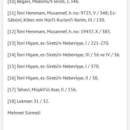
[10] Begavî, Meâlimu’t-Tenzîl, s. 346.
[11] İbni Hemmam, Musannef, h. no: 9725, V / 348; Es-
Sâbûnî, Kibes min Nûri’l-Kur’ani’l-Kerim, III / 130.
[12] İbni Hemmam, Musannef, h. no: 19437, X / 385.
[13] İbni Hişam, es-Siretü’n-Nebeviyye, I / 221-270.
[14] İbni Hişam, es-Siretü’n-Nebeviyye, III / 56 ve IV / 36.
[15] İbni Hişam, es-Siretü’n-Nebeviyye, I / 370.
[16] İbni Hişam, es-Siretü’n-Nebeviyye, II / 30.
[17] Tahavi, Müşkil’ül Asar, II / 156.
[18] Lokman 31 / 32.
Mehmet Sürmeli