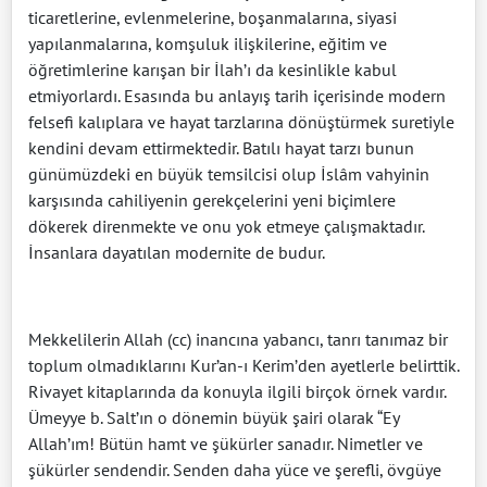
ticaretlerine, evlenmelerine, boşanmalarına, siyasi
yapılanmalarına, komşuluk ilişkilerine, eğitim ve
öğretimlerine karışan bir İlah’ı da kesinlikle kabul
etmiyorlardı. Esasında bu anlayış tarih içerisinde modern
felsefi kalıplara ve hayat tarzlarına dönüştürmek suretiyle
kendini devam ettirmektedir. Batılı hayat tarzı bunun
günümüzdeki en büyük temsilcisi olup İslâm vahyinin
karşısında cahiliyenin gerekçelerini yeni biçimlere
dökerek direnmekte ve onu yok etmeye çalışmaktadır.
İnsanlara dayatılan modernite de budur.
Mekkelilerin Allah (cc) inancına yabancı, tanrı tanımaz bir
toplum olmadıklarını Kur’an-ı Kerim’den ayetlerle belirttik.
Rivayet kitaplarında da konuyla ilgili birçok örnek vardır.
Ümeyye b. Salt’ın o dönemin büyük şairi olarak “Ey
Allah’ım! Bütün hamt ve şükürler sanadır. Nimetler ve
şükürler sendendir. Senden daha yüce ve şerefli, övgüye