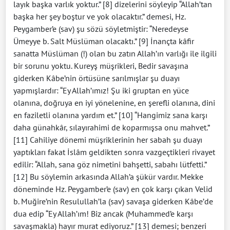
layık başka varlık yoktur.” [8] dizelerini söyleyip “Allah’tan
başka her şey boştur ve yok olacaktır.” demesi, Hz.
Peygamber’e (sav) şu sözü söyletmiştir: “Neredeyse
Ümeyye b. Salt Müslüman olacaktı.” [9] İnançta kâfir
sanatta Müslüman (!) olan bu zatın Allah’ın varlığı ile ilgili
bir sorunu yoktu. Kureyş müşrikleri, Bedir savaşına
giderken Kâbe’nin örtüsüne sarılmışlar şu duayı
yapmışlardır: “Ey Allah’ımız! Şu iki gruptan en yüce
olanına, doğruya en iyi yönelenine, en şerefli olanına, dini
en faziletli olanına yardım et.” [10] “Hangimiz sana karşı
daha günahkâr, sılayırahimi de koparmışsa onu mahvet.”
[11] Cahiliye dönemi müşriklerinin her sabah şu duayı
yaptıkları fakat İslâm geldikten sonra vazgeçtikleri rivayet
edilir: “Allah, sana göz nimetini bahşetti, sabahı lütfetti.”
[12] Bu söylemin arkasında Allah’a şükür vardır. Mekke
döneminde Hz. Peygamber’e (sav) en çok karşı çıkan Velid
b. Muğire’nin Resulullah’la (sav) savaşa giderken Kâbe’de
dua edip “Ey Allah’ım! Biz ancak (Muhammed’e karşı
savaşmakla) hayır murat ediyoruz.” [13] demesi; benzeri