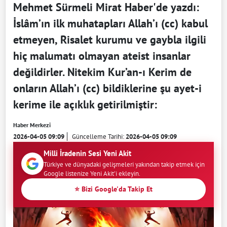
Mehmet Sürmeli Mirat Haber'de yazdı:
İslâm’ın ilk muhatapları Allah’ı (cc) kabul
etmeyen, Risalet kurumu ve gaybla ilgili
hiç malumatı olmayan ateist insanlar
değildirler. Nitekim Kur’an-ı Kerim de
onların Allah’ı (cc) bildiklerine şu ayet-i
kerime ile açıklık getirilmiştir:
Haber Merkezi
2026-04-05 09:09
Güncelleme Tarihi:
2026-04-05 09:09
Milli İradenin Sesi Yeni Akit
Türkiye ve dünyadaki gelişmeleri yakından takip etmek için
Google listenize Yeni Akit'i ekleyin.
⭐ Bizi Google'da Takip Et