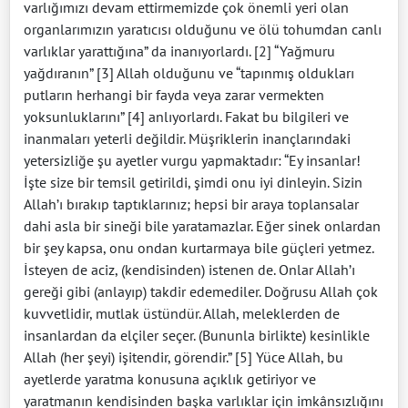
varlığımızı devam ettirmemizde çok önemli yeri olan
organlarımızın yaratıcısı olduğunu ve ölü tohumdan canlı
varlıklar yarattığına” da inanıyorlardı. [2] “Yağmuru
yağdıranın” [3] Allah olduğunu ve “tapınmış oldukları
putların herhangi bir fayda veya zarar vermekten
yoksunluklarını” [4] anlıyorlardı. Fakat bu bilgileri ve
inanmaları yeterli değildir. Müşriklerin inançlarındaki
yetersizliğe şu ayetler vurgu yapmaktadır: “Ey insanlar!
İşte size bir temsil getirildi, şimdi onu iyi dinleyin. Sizin
Allah’ı bırakıp taptıklarınız; hepsi bir araya toplansalar
dahi asla bir sineği bile yaratamazlar. Eğer sinek onlardan
bir şey kapsa, onu ondan kurtarmaya bile güçleri yetmez.
İsteyen de aciz, (kendisinden) istenen de. Onlar Allah’ı
gereği gibi (anlayıp) takdir edemediler. Doğrusu Allah çok
kuvvetlidir, mutlak üstündür. Allah, meleklerden de
insanlardan da elçiler seçer. (Bununla birlikte) kesinlikle
Allah (her şeyi) işitendir, görendir.” [5] Yüce Allah, bu
ayetlerde yaratma konusuna açıklık getiriyor ve
yaratmanın kendisinden başka varlıklar için imkânsızlığını