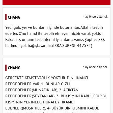
4 ay önce eklendi.
CHANG
Yedi gök, yer ve bunların içinde bulunanlar, Allah'ı tesbih
ederler. O'nu hamd ile tesbih etmeyen hiçbir varlık yoktur.
Fakat siz, onların tesbihlerini iyi anlamazsınız. Şüphesiz O,
halimdir çok bağışlayandır. (İSRA SURESİ-44.AYET)
4 ay önce eklendi.
CHANG
GERÇEKTE ATAİST VARLIK YOKTUR. DİNİ İNANCI
REDDEDENLER VAR. 1- BUNLAR GİZLİ
REDDEDENLER(MÜNAFIKLAR), 2- AÇIKTAN
REDDEDENLER(ŞEYTANLAR), 3- Bİ KISMINI KABUL EDİP Bİ
KISMININ YERİNEDE HURAFEYİ İKAME
EDENLER(MÜŞRİKLER), 4- BÜYÜK BİR KISMINI KABUL