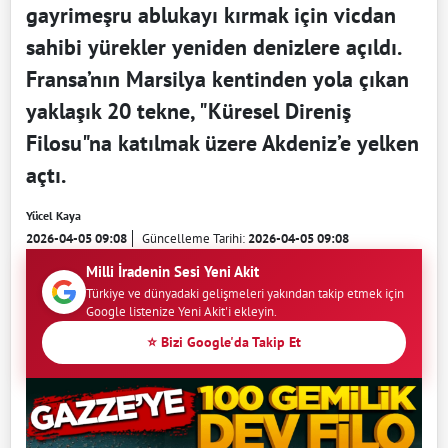
gayrimeşru ablukayı kırmak için vicdan
sahibi yürekler yeniden denizlere açıldı.
Fransa’nın Marsilya kentinden yola çıkan
yaklaşık 20 tekne, "Küresel Direniş
Filosu"na katılmak üzere Akdeniz’e yelken
açtı.
Yücel Kaya
2026-04-05 09:08
Güncelleme Tarihi:
2026-04-05 09:08
Milli İradenin Sesi Yeni Akit
Türkiye ve dünyadaki gelişmeleri yakından takip etmek için
Google listenize Yeni Akit'i ekleyin.
⭐ Bizi Google'da Takip Et