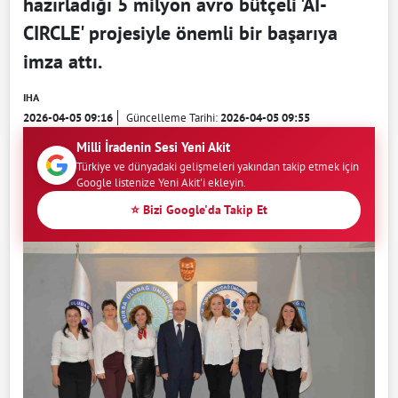
hazırladığı 5 milyon avro bütçeli 'AI-
CIRCLE' projesiyle önemli bir başarıya
imza attı.
IHA
2026-04-05 09:16
Güncelleme Tarihi:
2026-04-05 09:55
Milli İradenin Sesi Yeni Akit
Türkiye ve dünyadaki gelişmeleri yakından takip etmek için
Google listenize Yeni Akit'i ekleyin.
⭐ Bizi Google'da Takip Et