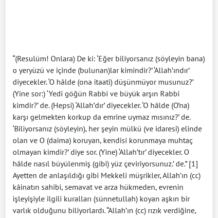
“(Resulüm! Onlara) De ki: ‘Eğer biliyorsanız (söyleyin bana)
o yeryüzü ve içinde (bulunan)lar kimindir?’ ‘Allah’ındır’
diyecekler. ‘O hâlde (ona itaati) düşünmüyor musunuz?’
(Yine sor:) ‘Yedi göğün Rabbi ve büyük arşın Rabbi
kimdir?’ de. (Hepsi) ‘Allah’dır’ diyecekler. ‘O hâlde (O’na)
karşı gelmekten korkup da emrine uymaz mısınız?’ de.
‘Biliyorsanız (söyleyin), her şeyin mülkü (ve idaresi) elinde
olan ve O (daima) koruyan, kendisi korunmaya muhtaç
olmayan kimdir?’ diye sor. (Yine) ‘Allah’tır’ diyecekler. O
hâlde nasıl büyülenmiş (gibi) yüz çeviriyorsunuz.’ de.” [1]
Ayetten de anlaşıldığı gibi Mekkeli müşrikler, Allah’ın (cc)
kâinatın sahibi, semavat ve arza hükmeden, evrenin
işleyişiyle ilgili kuralları (sünnetullah) koyan aşkın bir
varlık olduğunu biliyorlardı. “Allah’ın (cc) rızık verdiğine,