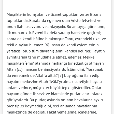
Müşriklerin komşuları ve ticaret yaptıkları yerler Bizans
topraklarıdır. Buralarda egemen olan Aristo felsefesi ve
onun ilah tasavvuru ve anlayışıdır. Bu anlayışa göre tanrı,
ilk muharriktir. Evreni ilk defa yaratıp harekete geçirmiş
sonra da kendi hâline bırakmıştır. Tanrı, evrendeki tikel ve
tekil olayları bilemez. [6] İnsan da kendi eylemlerinin
yaratıcısı olup tüm davranışlarını kendisi belirler. Hayatın
ayrıntılarına tanrı müdahale etmez, edemez. Mekke
müşrikleri “emir” alanında herhangi bir etkinliği olmayan
Allah (cc) inancını benimsiyorlardı. İslâm dini, “Yaratmak
da emretmek de Allah’a aittir.” [7] buyruğunu ilan edip
hayatın merkezine Allah Teâlâ’yı almak suretiyle hayata
anlam verince, müşrikler büyük tepki gösterdiler. Onlar
hayatın gündelik sevk ve idaresinde putları aracı olarak
görüyorlardı. Bu putlar, aslında onların hevalarına aykırı
prensipler koymadığı gibi, reel anlamda hayatlarının
merkezinde de değildi. Fakat yemelerine, içmelerine,