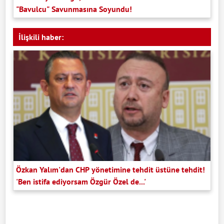
"Bavulcu" Savunmasına Soyundu!
İlişkili haber:
Özkan Yalım'dan CHP yönetimine tehdit üstüne tehdit!
'Ben istifa ediyorsam Özgür Özel de...'