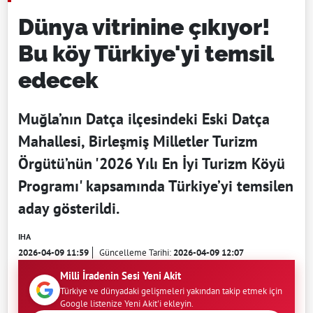
Dünya vitrinine çıkıyor!
Bu köy Türkiye'yi temsil
edecek
Muğla’nın Datça ilçesindeki Eski Datça
Mahallesi, Birleşmiş Milletler Turizm
Örgütü’nün '2026 Yılı En İyi Turizm Köyü
Programı' kapsamında Türkiye’yi temsilen
aday gösterildi.
IHA
2026-04-09 11:59
Güncelleme Tarihi:
2026-04-09 12:07
Milli İradenin Sesi Yeni Akit
Türkiye ve dünyadaki gelişmeleri yakından takip etmek için
Google listenize Yeni Akit'i ekleyin.