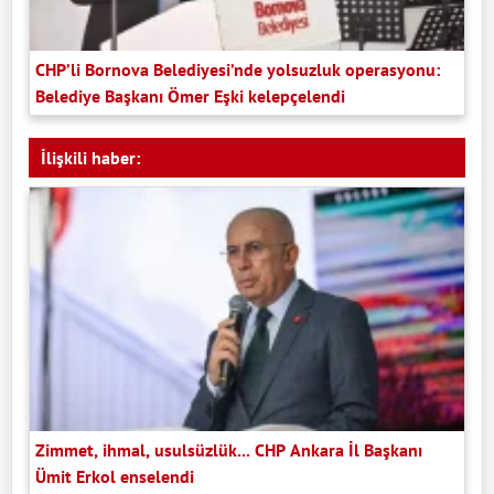
CHP’li Bornova Belediyesi’nde yolsuzluk operasyonu:
Belediye Başkanı Ömer Eşki kelepçelendi
İlişkili haber:
Zimmet, ihmal, usulsüzlük... CHP Ankara İl Başkanı
Ümit Erkol enselendi