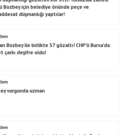
li Bozbey için belediye önünde peçe ve
ddesat düşmanlığı yaptılar!
dem
an Bozbey ile birlikte 57 gözaltı! CHP’li Bursa’da
t çarkı deşifre oldu!
dem
ey vurgunda uzman
dem