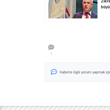
Zikr
büyü
1
Haberle ilgili yorum yapmak için