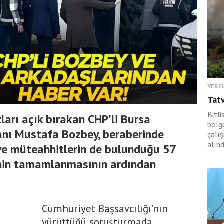
YERE
Tat
Bitli
ları açık bırakan CHP'li Bursa
bölge
anı Mustafa Bozbey, beraberinde
çalı
alınd
i ve müteahhitlerin de bulunduğu 57
rinin tamamlanmasının ardından
Cumhuriyet Başsavcılığı’nın
yürüttüğü soruşturmada