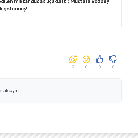
edilen miktar dudak uçuklattı: Mustafa Bozbey
k götürmüş!
0
0
0
0
 tıklayın.