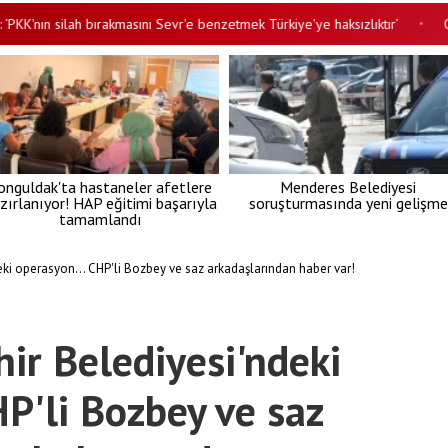
ın silah bırakmasını Sevr'e benzetmek Türkiye'ye haksızlıktır’
Okullar
•
onguldak'ta hastaneler afetlere
Menderes Belediyesi
zırlanıyor! HAP eğitimi başarıyla
soruşturmasında yeni gelişme
tamamlandı
ki operasyon... CHP'li Bozbey ve saz arkadaşlarından haber var!
ir Belediyesi'ndeki
HP'li Bozbey ve saz