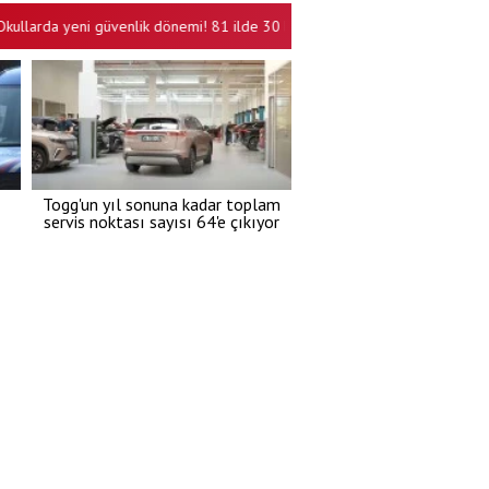
da yeni güvenlik dönemi! 81 ilde 30 bin personel alınacak
Kartal'd
•
Togg'un yıl sonuna kadar toplam
servis noktası sayısı 64'e çıkıyor