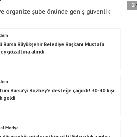
 ve organize şube önünde geniş güvenlik
dem
li Bursa Büyükşehir Belediye Başkanı Mustafa
ey gözaltına alındı
dem
 tüm Bursa’yı Bozbey’e desteğe çağırdı! 30-40 kişi
k geldi
yal Medya
 düşmanlığı gözlerini kör etti! Yolsuzluk zanlısı