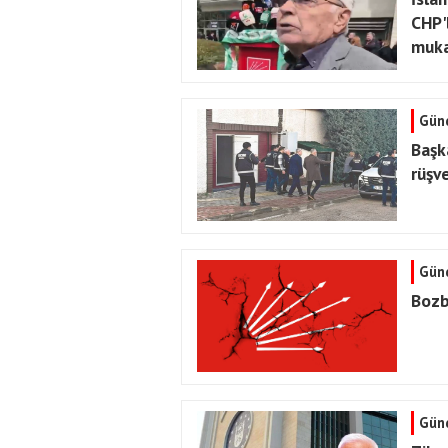
CHP'
muka
Gün
Başk
rüşve
Gün
Bozb
Gün