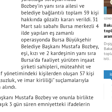
Bozbey’in yanı sıra ailesi ve
belediye bağlantılı toplam 59 kişi
hakkında gözaltı kararı verildi. 31
GÜND
Baka
Mart salı sabahı Bursa merkezli 4
topl
ilde yapılan eş zamanlı
aram
operasyonda Bursa Büyükşehir
Dışiş
Belediye Başkanı Mustafa Bozbey,
Baka
eşi, kızı ve 2 kardeşinin yanı sıra
topla
isti..
Bursa’da faaliyet yürüten inşaat
şirketi sahipleri, müteahhit ve
ıf yönetimindeki kişilerden oluşan 57 kişi
suzluk, ve imar kirliliği" suçlamalarıyla
 alındı.
aşkanı Mustafa Bozbey ve onunla birlikte
laşık 3 gün süren emniyetteki ifadelerin
.