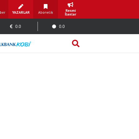
Resmi
ber
YAZARLAR
Abonelik
İlanlar
0.0
0.0