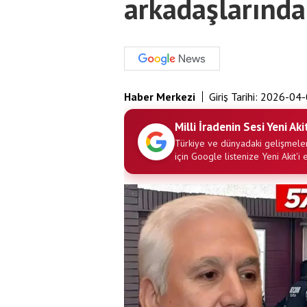
arkadaşlarında
Haber Merkezi
Giriş Tarihi:
2026-04-
Milli İradenin Sesi Yeni Aki
Türkiye ve dünyadaki gelişmeler
için Google listenize Yeni Akit'i 