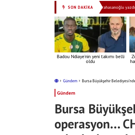
Mayınsız Kıbrıs'a Hristodulidis engeli
Ali Karahasanoğlu yazdı: ‘PKK'n
SON DAKİKA
•
Badou Ndiaye’nin yeni takımı belli
Z
oldu
ha
Gündem
Bursa Büyükşehir Belediyesi'nde
Gündem
Bursa Büyükşeh
operasyon... C