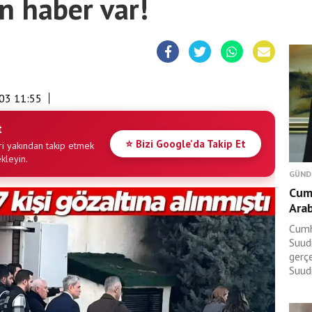
n haber var!
03 11:55
t
⭐ Bizi Google'da Takip Et
i yakından takip etmek
ekleyin.
GÜND
Cum
Arab
Cumh
Suudi
gerç
Suudi