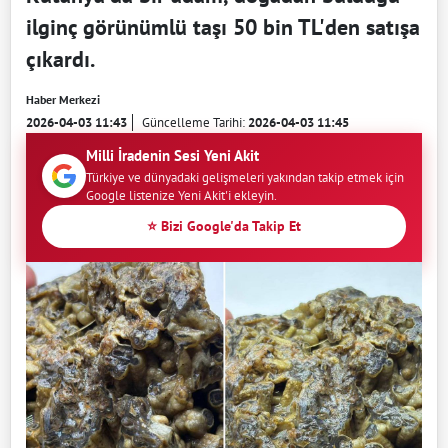
ilginç görünümlü taşı 50 bin TL'den satışa
çıkardı.
Haber Merkezi
2026-04-03 11:43
Güncelleme Tarihi:
2026-04-03 11:45
Milli İradenin Sesi Yeni Akit
Türkiye ve dünyadaki gelişmeleri yakından takip etmek için
Google listenize Yeni Akit'i ekleyin.
⭐ Bizi Google'da Takip Et