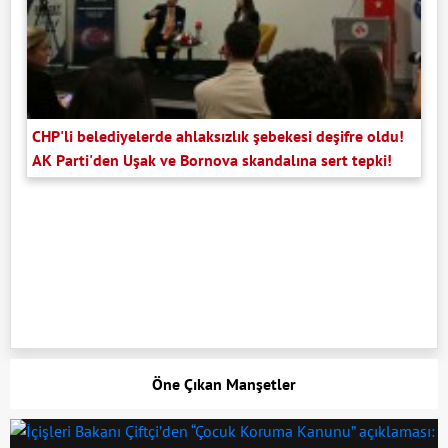
CHP'li belediyelerde ahlaksızlık şebekesi deşifre oldu!
AK Parti'den Uşak ve Bornova skandalına sert tepki!
Öne Çıkan Manşetler