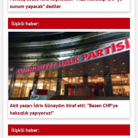
sunum yapacak” dediler
İlişkili haber:
Akit yazarı İdris Günaydın itiraf etti: “Bazen CHP’ye
haksızlık yapıyoruz!”
İlişkili haber: