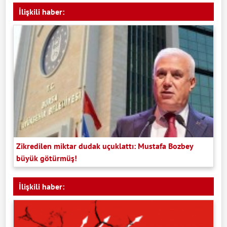
İlişkili haber:
Zikredilen miktar dudak uçuklattı: Mustafa Bozbey
büyük götürmüş!
İlişkili haber: