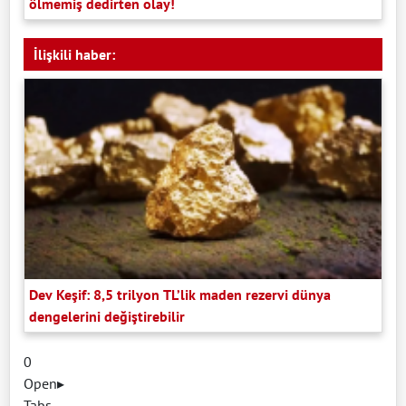
ölmemiş dedirten olay!
İlişkili haber:
Dev Keşif: 8,5 trilyon TL’lik maden rezervi dünya
dengelerini değiştirebilir
0
Open
▸
Tabs