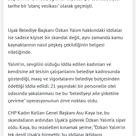
tarihe bir "utanç vesikası" olarak geçmişti.
Uşak Belediye Başkanı Özkan Yalım hakkındaki iddialar
ise sadece kişisel bir skandal değil, aynı zamanda kamu
kaynaklarının nasıl peşkeş çekildiğinin belgesi
niteliğinde.
Yalım’ın, sevgilisi olduğu iddia edilen kadınları ve
kendisine ait tesisin çalışanlarını belediye kadrosunda
gösterdiği, maaş ve sigortalarını belediye bütçesinden
ödettiği iddia edildi. 21 yaşındaki bir personelle otel
odasında yakalanması ise bu "belediyeyi aile şirketine
çevirme" operasyonunun zirve noktası oldu.
CHP Kadın Kolları Genel Başkanı Asu Kaya ise, bu
skandalların ardından Uşak’a giderek Özkan Yalım’a siper
oldu. Kaya, bu rezaletleri kınamak yerine; “Özkan Yalım’ın
tek derdi Uşak’a hizmettir, bu iddialar iktidarın