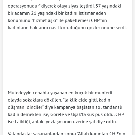
operasyonudur” diyerek olayı siyasileştirdi. 57 yaşındaki
bir adamın 21 yaşındaki bir kadını istismar eden
konumunu "hizmet aşkı" ile paketlemesi CHP'nin
kadınların haklarını nasıl koruduğunu gözler önüne serdi.
Mütedeyyin cenahta yaşanan en küçük bir münferit
olayda sokaklara dökülen, "laiklik elde gitti, kadın
düşmanı dinciler" diye kampanya başlatan sol tandanslı
kadın dernekleri ise, Görele ve Uşak’ta sus pus oldu. CHP
ise Laikliği, ahlaki yozlaşmanın üzerine şal diye örttü.
Vatandaşlar yaşananlardan sonra ''Allah kadınları CHP'nin