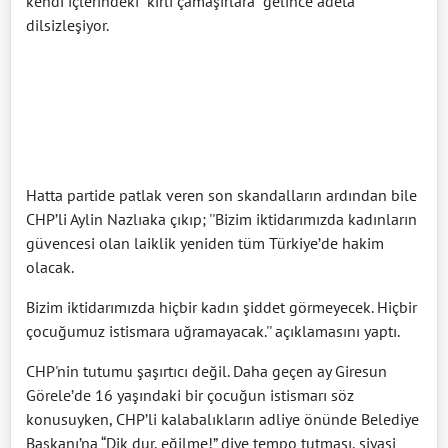
kendi içlerindeki "kirli çamaşırlara" gelince adeta
dilsizleşiyor.
Hatta partide patlak veren son skandalların ardından bile
CHP’li Aylin Nazlıaka çıkıp; ''Bizim iktidarımızda kadınların
güvencesi olan laiklik yeniden tüm Türkiye’de hakim
olacak.
Bizim iktidarımızda hiçbir kadın şiddet görmeyecek. Hiçbir
çocuğumuz istismara uğramayacak.'' açıklamasını yaptı.
CHP'nin tutumu şaşırtıcı değil. Daha geçen ay Giresun
Görele’de 16 yaşındaki bir çocuğun istismarı söz
konusuyken, CHP’li kalabalıkların adliye önünde Belediye
Başkanı’na “Dik dur, eğilme!” diye tempo tutması, siyasi