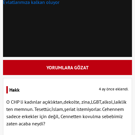
YORUMLARA GÖZAT
4 ay önce eklendi.
Hakk
O CHP li kadınlar açıklıktan,dekolte, zina,LGBT,alkol,laiklik
ten memnun. Tesettür,İslam,şeriat istemiyorlar. Cehennem
sadece erkekler için değil, Cennetten kovulma sebebimiz
zaten acaba neydi?