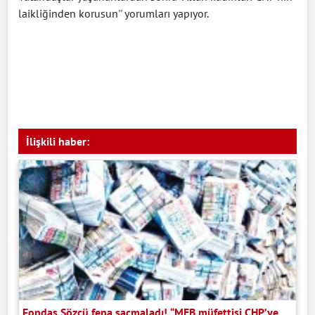
laikliğinden korusun'' yorumları yapıyor.
İlişkili haber:
Fondaş Sözcü fena saçmaladı! “MEB müfettişi CHP’ye