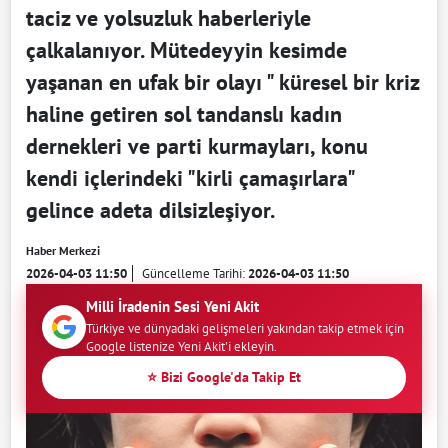
taciz ve yolsuzluk haberleriyle
çalkalanıyor. Mütedeyyin kesimde
yaşanan en ufak bir olayı " küresel bir kriz
haline getiren sol tandanslı kadın
dernekleri ve parti kurmayları, konu
kendi içlerindeki "kirli çamaşırlara"
gelince adeta dilsizleşiyor.
Haber Merkezi
2026-04-03 11:50
Güncelleme Tarihi:
2026-04-03 11:50
Milli İradenin Sesi Yeni Akit
Türkiye ve dünyadaki gelişmeleri yakından takip etmek için
Google listenize Yeni Akit'i ekleyin.
⭐ Bizi Google'da Takip Et