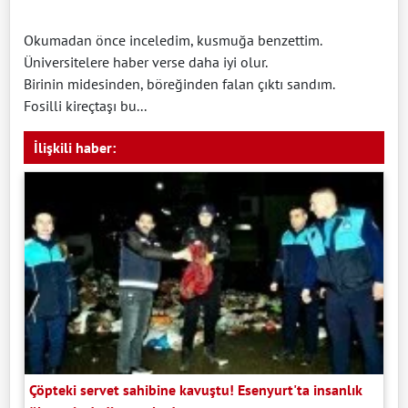
Okumadan önce inceledim, kusmuğa benzettim.
Üniversitelere haber verse daha iyi olur.
Birinin midesinden, böreğinden falan çıktı sandım.
Fosilli kireçtaşı bu...
İlişkili haber:
Çöpteki servet sahibine kavuştu! Esenyurt'ta insanlık