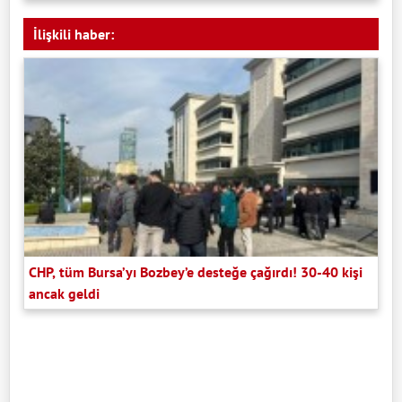
İlişkili haber:
CHP, tüm Bursa’yı Bozbey’e desteğe çağırdı! 30-40 kişi
ancak geldi