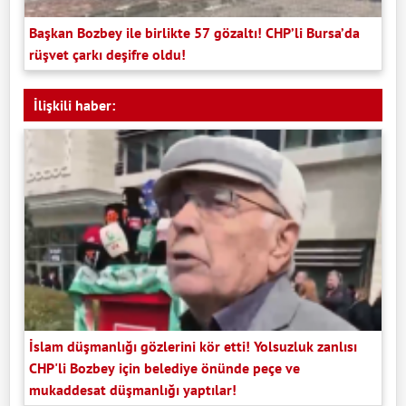
Başkan Bozbey ile birlikte 57 gözaltı! CHP’li Bursa’da
rüşvet çarkı deşifre oldu!
İlişkili haber:
İslam düşmanlığı gözlerini kör etti! Yolsuzluk zanlısı
CHP'li Bozbey için belediye önünde peçe ve
mukaddesat düşmanlığı yaptılar!