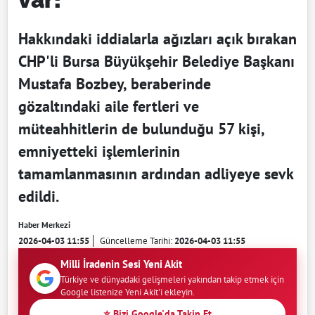
Hakkındaki iddialarla ağızları açık bırakan
CHP'li Bursa Büyükşehir Belediye Başkanı
Mustafa Bozbey, beraberinde
gözaltındaki aile fertleri ve
müteahhitlerin de bulunduğu 57 kişi,
emniyetteki işlemlerinin
tamamlanmasının ardından adliyeye sevk
edildi.
Haber Merkezi
2026-04-03 11:55
Güncelleme Tarihi:
2026-04-03 11:55
Milli İradenin Sesi Yeni Akit
Türkiye ve dünyadaki gelişmeleri yakından takip etmek için
Google listenize Yeni Akit'i ekleyin.
⭐ Bizi Google'da Takip Et