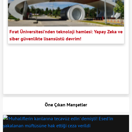
Fırat Üniversitesi'nden teknoloji hamlesi: Yapay Zeka ve
siber güvenlikte lisansüstü devrim!
Öne Çıkan Manşetler