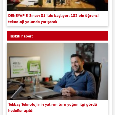
DENEYAP E-Sınavı 81 ilde başlıyor: 182 bin öğrenci
teknoloji yolunda yarışacak
İlişkili haber:
Tekbaş Teknoloji'nin yatırım turu yoğun ilgi gördü
hedefler aşıldı