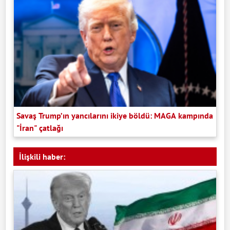
Savaş Trump’ın yancılarını ikiye böldü: MAGA kampında
"İran" çatlağı
İlişkili haber: