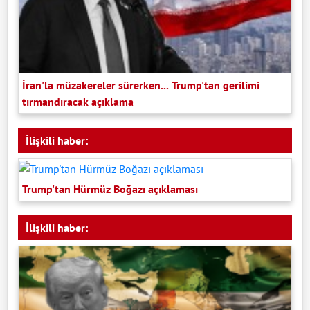
İran'la müzakereler sürerken... Trump'tan gerilimi
tırmandıracak açıklama
İlişkili haber:
Trump'tan Hürmüz Boğazı açıklaması
İlişkili haber: