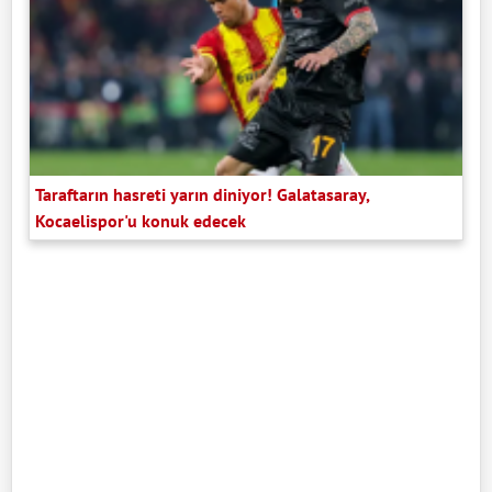
Taraftarın hasreti yarın diniyor! Galatasaray,
Kocaelispor'u konuk edecek