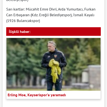
Sarı kartlar: Mücahit Emre Divri, Arda Yumurtacı, Furkan
Can Erbaşaran (Kdz. Ereğli Belediyespor), İsmail Kayalı
(1926 Bulancakspor)
İlişkili haber:
Erling Moe, Kayserispor’a yaramadı