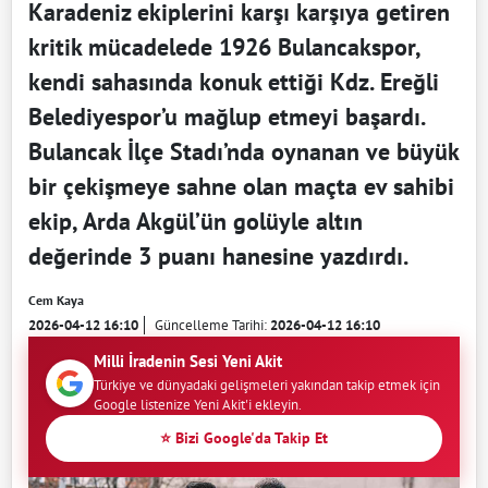
Karadeniz ekiplerini karşı karşıya getiren
kritik mücadelede 1926 Bulancakspor,
kendi sahasında konuk ettiği Kdz. Ereğli
Belediyespor’u mağlup etmeyi başardı.
Bulancak İlçe Stadı’nda oynanan ve büyük
bir çekişmeye sahne olan maçta ev sahibi
ekip, Arda Akgül’ün golüyle altın
değerinde 3 puanı hanesine yazdırdı.
Cem Kaya
2026-04-12 16:10
Güncelleme Tarihi:
2026-04-12 16:10
Milli İradenin Sesi Yeni Akit
Türkiye ve dünyadaki gelişmeleri yakından takip etmek için
Google listenize Yeni Akit'i ekleyin.
⭐ Bizi Google'da Takip Et