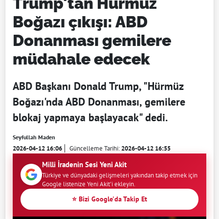
Trump'tan Hürmüz
Boğazı çıkışı: ABD
Donanması gemilere
müdahale edecek
ABD Başkanı Donald Trump, "Hürmüz
Boğazı'nda ABD Donanması, gemilere
blokaj yapmaya başlayacak" dedi.
Seyfullah Maden
2026-04-12 16:06
Güncelleme Tarihi:
2026-04-12 16:55
Milli İradenin Sesi Yeni Akit
Türkiye ve dünyadaki gelişmeleri yakından takip etmek için
Google listenize Yeni Akit'i ekleyin.
⭐ Bizi Google'da Takip Et