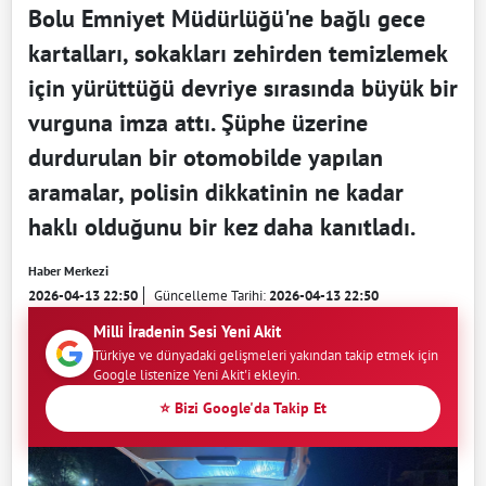
Bolu Emniyet Müdürlüğü'ne bağlı gece
kartalları, sokakları zehirden temizlemek
için yürüttüğü devriye sırasında büyük bir
vurguna imza attı. Şüphe üzerine
durdurulan bir otomobilde yapılan
aramalar, polisin dikkatinin ne kadar
haklı olduğunu bir kez daha kanıtladı.
Haber Merkezi
2026-04-13 22:50
Güncelleme Tarihi:
2026-04-13 22:50
Milli İradenin Sesi Yeni Akit
Türkiye ve dünyadaki gelişmeleri yakından takip etmek için
Google listenize Yeni Akit'i ekleyin.
⭐ Bizi Google'da Takip Et