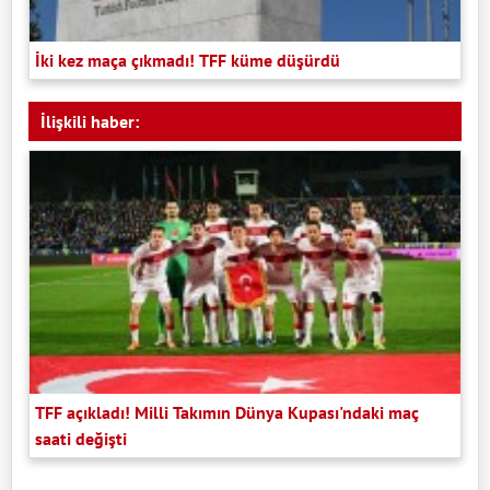
İki kez maça çıkmadı! TFF küme düşürdü
İlişkili haber:
TFF açıkladı! Milli Takımın Dünya Kupası'ndaki maç
saati değişti