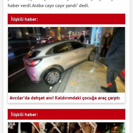
haber verdi. Araba cayır cayır yandı" dedi.
İlişkili haber:
Avcılar’da dehşet anı! Kaldırımdaki çocuğa araç çarptı
İlişkili haber: