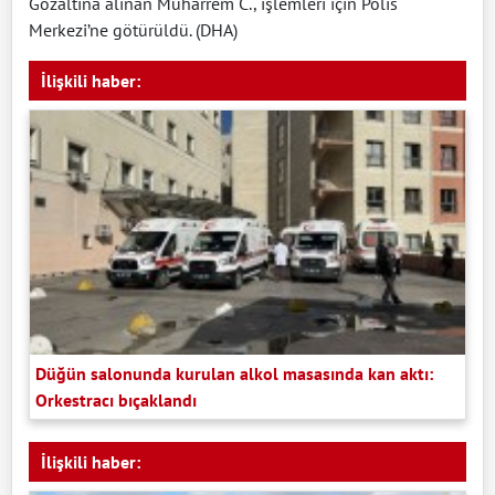
Gözaltına alınan Muharrem C., işlemleri için Polis
Merkezi’ne götürüldü. (DHA)
İlişkili haber:
Düğün salonunda kurulan alkol masasında kan aktı:
Orkestracı bıçaklandı
İlişkili haber: