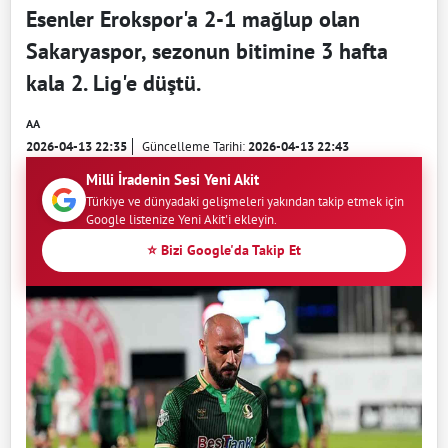
Esenler Erokspor'a 2-1 mağlup olan
Sakaryaspor, sezonun bitimine 3 hafta
kala 2. Lig'e düştü.
AA
2026-04-13 22:35
Güncelleme Tarihi:
2026-04-13 22:43
Milli İradenin Sesi Yeni Akit
Türkiye ve dünyadaki gelişmeleri yakından takip etmek için
Google listenize Yeni Akit'i ekleyin.
⭐ Bizi Google'da Takip Et