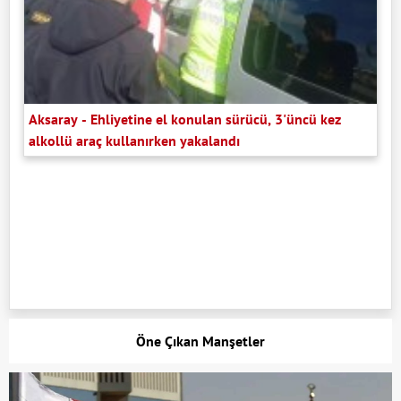
Aksaray - Ehliyetine el konulan sürücü, 3'üncü kez
alkollü araç kullanırken yakalandı
Öne Çıkan Manşetler