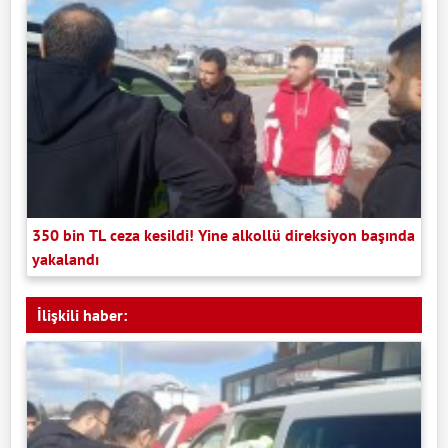
350 bin TL ceza kesildi! Yine alkollü direksiyon başında
yakalandı
İlişkili haber: