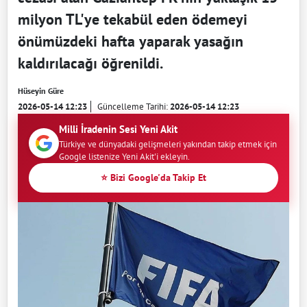
milyon TL'ye tekabül eden ödemeyi
önümüzdeki hafta yaparak yasağın
kaldırılacağı öğrenildi.
Hüseyin Güre
2026-05-14 12:23
Güncelleme Tarihi:
2026-05-14 12:23
Milli İradenin Sesi Yeni Akit
Türkiye ve dünyadaki gelişmeleri yakından takip etmek için
Google listenize Yeni Akit'i ekleyin.
⭐ Bizi Google'da Takip Et