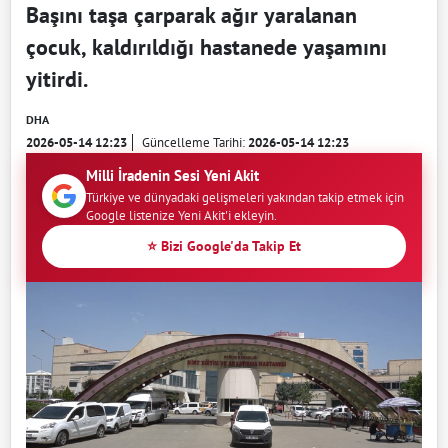
Başını taşa çarparak ağır yaralanan
çocuk, kaldırıldığı hastanede yaşamını
yitirdi.
DHA
2026-05-14 12:23
Güncelleme Tarihi:
2026-05-14 12:23
Milli İradenin Sesi Yeni Akit
Türkiye ve dünyadaki gelişmeleri yakından takip etmek için
Google listenize Yeni Akit'i ekleyin.
⭐ Bizi Google'da Takip Et