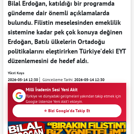
Bilal Erdoğan, katıldığı bir programda
gündeme dair önemli açıklamalarda
bulundu. Filistin meselesinden emeklilik
sistemine kadar pek çok konuya değinen
Erdoğan, Batılı ülkelerin Ortadoğu
politikalarını eleştirirken Türkiye'deki EYT
düzenlemesini de hedef aldı.
Yücel Kaya
2026-05-14 12:30
Güncelleme Tarihi:
2026-05-14 12:30
Milli İradenin Sesi Yeni Akit
Türkiye ve dünyadaki gelişmeleri yakından takip etmek için
Google listenize Yeni Akit'i ekleyin.
⭐ Bizi Google'da Takip Et