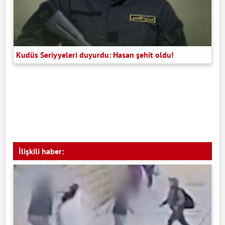
Kudüs Seriyyeleri duyurdu: Hasan şehit oldu!
İlişkili haber: