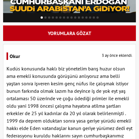
YORUMLARA GÖZAT
3 ay önce eklendi.
Okur
Kudüs konusunda haklı biz yönetelim barış huzur olsun
ama emekli konusunda görüşünü anlıyoruz ama belli
yaştan sonra işveren kesim genç nüfus ile çalışmak istiyor
bunun farkında olmak lazım ha deyince iş de yok eyt yaş
ortalaması 50 üzerinde ve çoğu ödediği primler ile emekli
oldu yani 1998 öncesi çalışma hayatına atilma şartları
erkekler de 25 yıl kadınlar da 20 yıl olarak belirlenmişti .
1999 da deprem olduktan sonra yasa geriye yürüdü emekli
hakkı elde Eden vatandaşlar kanun geriye yürümez dedi eyt
federasyonu kuruldu haklarını sayın cumhurbaşkanımız