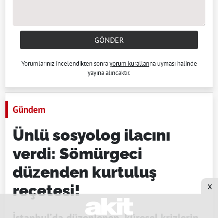
GÖNDER
Yorumlarınız incelendikten sonra
yorum kuralları
na uyması halinde
yayına alıncaktır.
Gündem
Ünlü sosyolog ilacını
verdi: Sömürgeci
düzenden kurtuluş
x
reçetesi!
İstanbul’da düzenlenen, küresel krizlerin