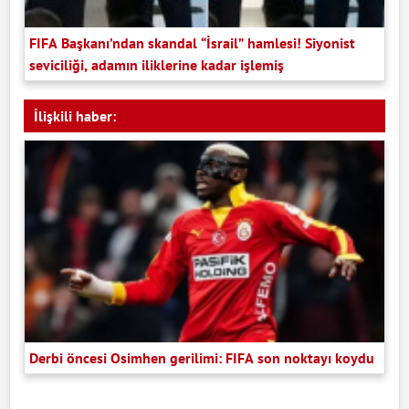
FIFA Başkanı’ndan skandal “İsrail” hamlesi! Siyonist
seviciliği, adamın iliklerine kadar işlemiş
İlişkili haber:
Derbi öncesi Osimhen gerilimi: FIFA son noktayı koydu