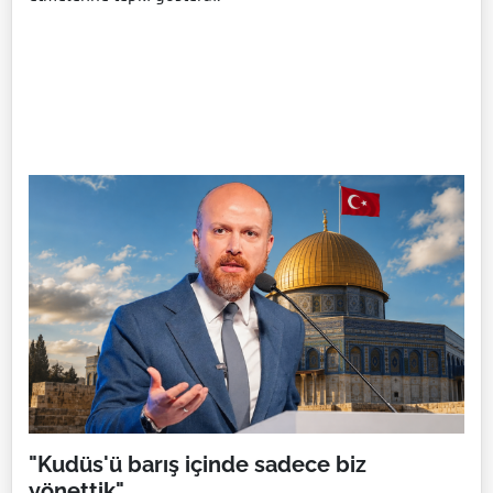
"Kudüs'ü barış içinde sadece biz
yönettik"