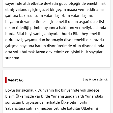
sayesinde aldı elbette devletin gücü ölçeğinde emekli hak
etmiş vatandaş için güzel bir geçim maaşı vermelidir ama
şartlara bakmaz lazım vatandaş bizim vatandaşımız
hayatını devam ettirmesi için emekli olsun asgarî ücretlisi
olsun ödediği primler uyarınca haklarını vermeliyiz aslında
burda Bilal beyi yanlış anlıyorlar burda Bilal bey emekli
oldunuz iş yaşamından kopmayin diyor emekli olsanız da
çalışma hayatına katılın diyor üretimde olun diyor aslında
orta yolu bulmak lazım devletimiz en iyisini bilir saygılar
sunarım
3 ay önce eklendi.
Vedat 66
Böyle bir saçmalık Dünyanın hiç bir yerinde yok sadece
bizim Ülkemizde var birde Yunanistanda vardı Yunandaki
sonuçları biliyorsunuz herhalde Ülke pılını pırtını
Yabancılara satmak mecburiyetinde kaldılar Ülkelerini