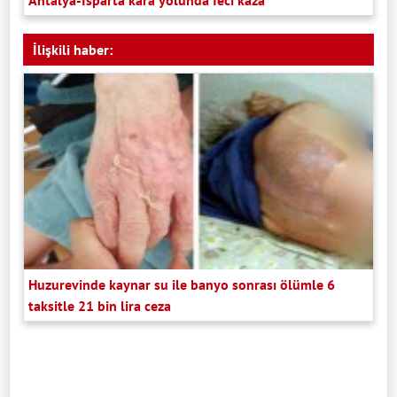
İlişkili haber:
Huzurevinde kaynar su ile banyo sonrası ölümle 6
taksitle 21 bin lira ceza