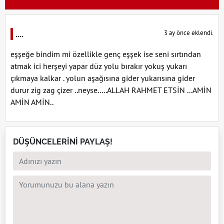
3 ay önce eklendi.
....
eşşeğe bindim mi özellikle genç eşşek ise seni sırtından
atmak ici herşeyi yapar düz yolu bırakır yokuş yukarı
çıkmaya kalkar . yolun aşağısına gider yukarısına gider
durur zig zag çizer ..neyse.....ALLAH RAHMET ETSİN ...AMİN
AMİN AMİN..
DÜŞÜNCELERİNİ PAYLAŞ!