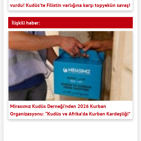
vurdu! Kudüs’te Filistin varlığına karşı topyekün savaş!
İlişkili haber:
Mirasımız Kudüs Derneği’nden 2026 Kurban
Organizasyonu: “Kudüs ve Afrika’da Kurban Kardeşliği”