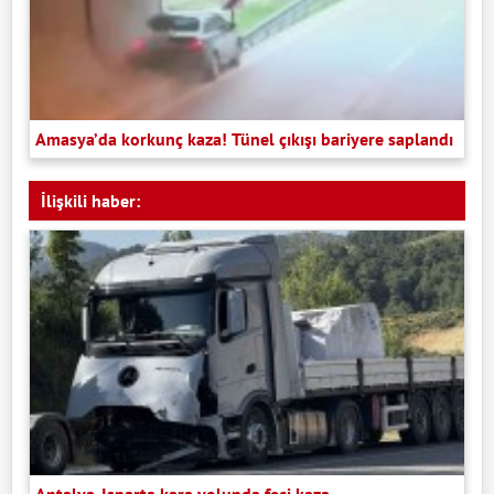
Amasya’da korkunç kaza! Tünel çıkışı bariyere saplandı
İlişkili haber:
Antalya-Isparta kara yolunda feci kaza