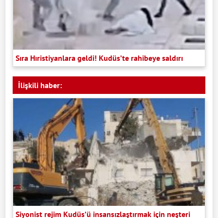
Sıra Hıristiyanlara geldi! Kudüs’te rahibeye saldırı
İlişkili haber:
Siyonist rejim Kudüs’ü insansızlaştırmak için neşteri