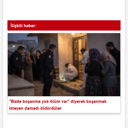
İlişkili haber:
“Bizde boşanma yok ölüm var” diyerek boşanmak
isteyen damadı öldürdüler