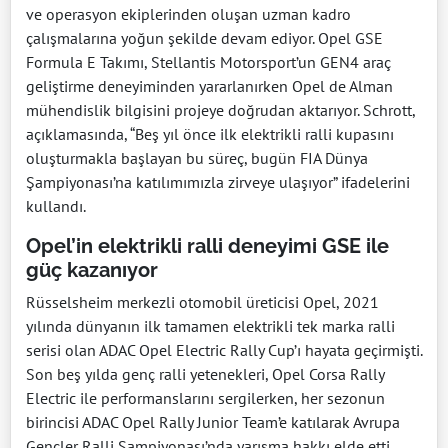
ve operasyon ekiplerinden oluşan uzman kadro
çalışmalarına yoğun şekilde devam ediyor. Opel GSE
Formula E Takımı, Stellantis Motorsport’un GEN4 araç
geliştirme deneyiminden yararlanırken Opel de Alman
mühendislik bilgisini projeye doğrudan aktarıyor. Schrott,
açıklamasında, “Beş yıl önce ilk elektrikli ralli kupasını
oluşturmakla başlayan bu süreç, bugün FIA Dünya
Şampiyonası’na katılımımızla zirveye ulaşıyor” ifadelerini
kullandı.
Opel’in elektrikli ralli deneyimi GSE ile
güç kazanıyor
Rüsselsheim merkezli otomobil üreticisi Opel, 2021
yılında dünyanın ilk tamamen elektrikli tek marka ralli
serisi olan ADAC Opel Electric Rally Cup’ı hayata geçirmişti.
Son beş yılda genç ralli yetenekleri, Opel Corsa Rally
Electric ile performanslarını sergilerken, her sezonun
birincisi ADAC Opel Rally Junior Team’e katılarak Avrupa
Gençler Ralli Şampiyonası’nda yarışma hakkı elde etti.