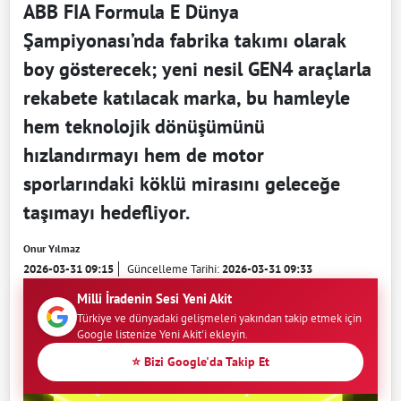
ABB FIA Formula E Dünya
Şampiyonası’nda fabrika takımı olarak
boy gösterecek; yeni nesil GEN4 araçlarla
rekabete katılacak marka, bu hamleyle
hem teknolojik dönüşümünü
hızlandırmayı hem de motor
sporlarındaki köklü mirasını geleceğe
taşımayı hedefliyor.
Onur Yılmaz
2026-03-31 09:15
Güncelleme Tarihi:
2026-03-31 09:33
Milli İradenin Sesi Yeni Akit
Türkiye ve dünyadaki gelişmeleri yakından takip etmek için
Google listenize Yeni Akit'i ekleyin.
⭐ Bizi Google'da Takip Et