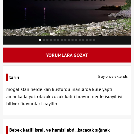
YORUMLARA GÖZAT
5 ay önce eklendi.
tarih
moğalistan nerde kan kusturdu inanlarda kule yaptı
amarikada yok olacak cocuk katili firavun nerde israyil iyi
biliyor firavunlar israyilin
Bebek katili israil ve hamisi abd ..kacacak sığınak