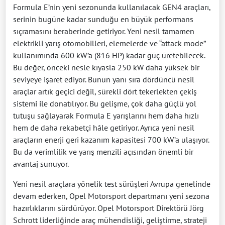
Formula E’nin yeni sezonunda kullanılacak GEN4 araçları,
serinin bugüne kadar sunduğu en büyük performans
sıçramasını beraberinde getiriyor. Yeni nesil tamamen
elektrikli yarış otomobilleri, elemelerde ve “attack mode”
kullanımında 600 kW’a (816 HP) kadar güç üretebilecek.
Bu değer, önceki nesle kıyasla 250 kW daha yüksek bir
seviyeye işaret ediyor. Bunun yanı sıra dördüncü nesil
araçlar artık geçici değil, sürekli dört tekerlekten çekiş
sistemi ile donatılıyor. Bu gelişme, çok daha güçlü yol
tutuşu sağlayarak Formula E yarışlarını hem daha hızlı
hem de daha rekabetçi hâle getiriyor. Ayrıca yeni nesil
araçların enerji geri kazanım kapasitesi 700 kW’a ulaşıyor.
Bu da verimlilik ve yarış menzili açısından önemli bir
avantaj sunuyor.
Yeni nesil araçlara yönelik test sürüşleri Avrupa genelinde
devam ederken, Opel Motorsport departmanı yeni sezona
hazırlıklarını sürdürüyor. Opel Motorsport Direktörü Jörg
Schrott liderliğinde araç mühendisliği, geliştirme, strateji