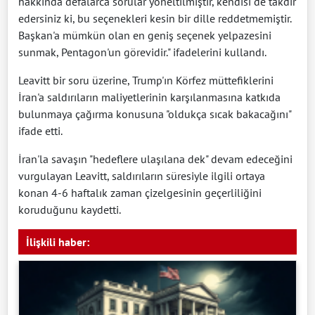
hakkında defalarca sorular yöneltilmiştir, kendisi de takdir
edersiniz ki, bu seçenekleri kesin bir dille reddetmemiştir.
Başkan'a mümkün olan en geniş seçenek yelpazesini
sunmak, Pentagon'un görevidir." ifadelerini kullandı.
Leavitt bir soru üzerine, Trump'ın Körfez müttefiklerini
İran'a saldırıların maliyetlerinin karşılanmasına katkıda
bulunmaya çağırma konusuna "oldukça sıcak bakacağını"
ifade etti.
İran'la savaşın "hedeflere ulaşılana dek" devam edeceğini
vurgulayan Leavitt, saldırıların süresiyle ilgili ortaya
konan 4-6 haftalık zaman çizelgesinin geçerliliğini
koruduğunu kaydetti.
İlişkili haber: