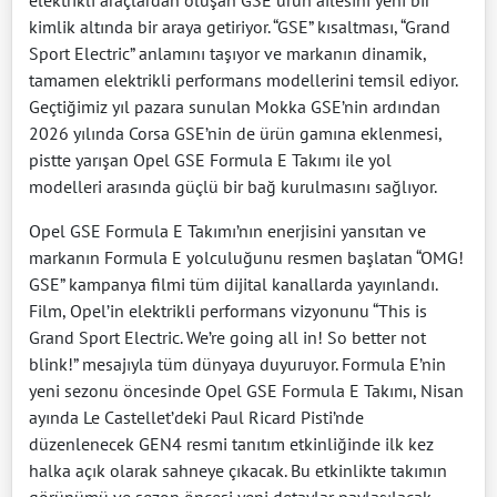
elektrikli araçlardan oluşan GSE ürün ailesini yeni bir
kimlik altında bir araya getiriyor. “GSE” kısaltması, “Grand
Sport Electric” anlamını taşıyor ve markanın dinamik,
tamamen elektrikli performans modellerini temsil ediyor.
Geçtiğimiz yıl pazara sunulan Mokka GSE’nin ardından
2026 yılında Corsa GSE’nin de ürün gamına eklenmesi,
pistte yarışan Opel GSE Formula E Takımı ile yol
modelleri arasında güçlü bir bağ kurulmasını sağlıyor.
Opel GSE Formula E Takımı’nın enerjisini yansıtan ve
markanın Formula E yolculuğunu resmen başlatan “OMG!
GSE” kampanya filmi tüm dijital kanallarda yayınlandı.
Film, Opel’in elektrikli performans vizyonunu “This is
Grand Sport Electric. We’re going all in! So better not
blink!” mesajıyla tüm dünyaya duyuruyor. Formula E’nin
yeni sezonu öncesinde Opel GSE Formula E Takımı, Nisan
ayında Le Castellet’deki Paul Ricard Pisti’nde
düzenlenecek GEN4 resmi tanıtım etkinliğinde ilk kez
halka açık olarak sahneye çıkacak. Bu etkinlikte takımın