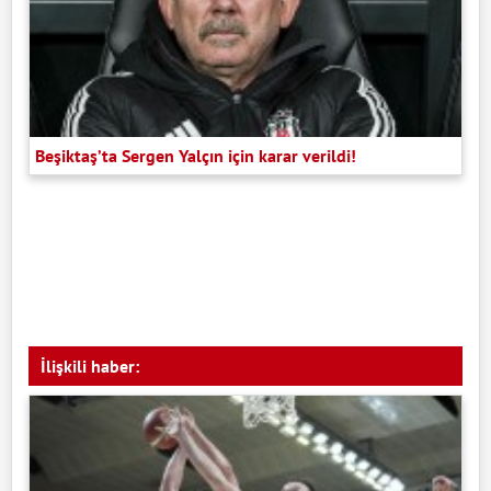
Beşiktaş’ta Sergen Yalçın için karar verildi!
İlişkili haber: