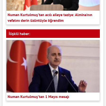
Numan Kurtulmuş'tan acılı aileye taziye: Almina'nın
vefatını derin üzüntüyle öğrendim
İlişkili haber:
Numan Kurtulmuş'tan 1 Mayıs mesajı