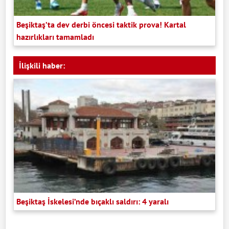
Beşiktaş’ta dev derbi öncesi taktik prova! Kartal
hazırlıkları tamamladı
İlişkili haber:
Beşiktaş İskelesi’nde bıçaklı saldırı: 4 yaralı