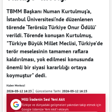
TBMM Başkanı Numan Kurtulmuş’a,
İstanbul Üniversitesi’nde düzenlenen
törende ‘Terörsüz Türkiye Onur Ödülü’
verildi. Törende konuşan Kurtulmuş,
"Türkiye Büyük Millet Meclisi, Türkiye’de
terör meselesinin tamamen raflara
kaldırılması, yok edilmesi konusunda
önemli bir siyasi kararlılığı ortaya
koymuştur" dedi.
Haber Merkezi
2026-05-12 16:23
Güncelleme Tarihi:
2026-05-12 16:23
Milli İradenin Sesi Yeni Akit
Türkiye ve dünyadaki gelişmeleri yakından takip etmek için
Google listenize Yeni Akit'i ekleyin.