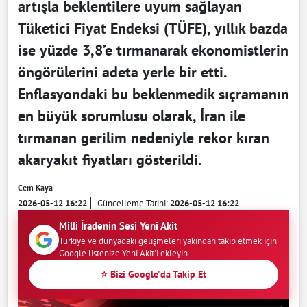
artışla beklentilere uyum sağlayan
Tüketici Fiyat Endeksi (TÜFE), yıllık bazda
ise yüzde 3,8’e tırmanarak ekonomistlerin
öngörülerini adeta yerle bir etti.
Enflasyondaki bu beklenmedik sıçramanın
en büyük sorumlusu olarak, İran ile
tırmanan gerilim nedeniyle rekor kıran
akaryakıt fiyatları gösterildi.
Cem Kaya
2026-05-12 16:22
Güncelleme Tarihi:
2026-05-12 16:22
Milli İradenin Sesi Yeni Akit
Türkiye ve dünyadaki gelişmeleri yakından takip etmek için
Google listenize Yeni Akit'i ekleyin.
⭐ Bizi Google'da Takip Et