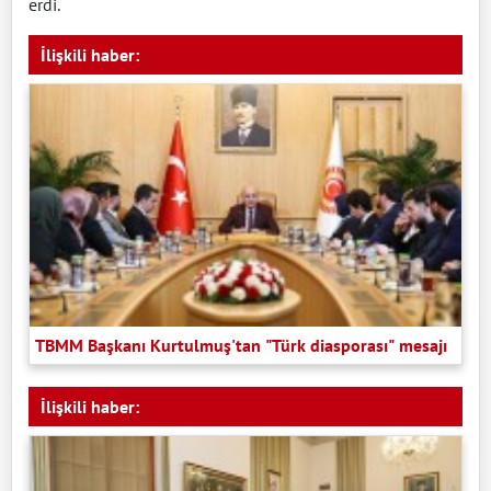
erdi.
İlişkili haber:
TBMM Başkanı Kurtulmuş'tan "Türk diasporası" mesajı
İlişkili haber: