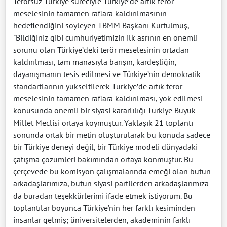
Terörsüz Türkiye süreciyle Türkiye’de artık terör
meselesinin tamamen raflara kaldırılmasının
hedeflendiğini söyleyen TBMM Başkanı Kurtulmuş,
"Bildiğiniz gibi cumhuriyetimizin ilk asrının en önemli
sorunu olan Türkiye’deki terör meselesinin ortadan
kaldırılması, tam manasıyla barışın, kardeşliğin,
dayanışmanın tesis edilmesi ve Türkiye’nin demokratik
standartlarının yükseltilerek Türkiye’de artık terör
meselesinin tamamen raflara kaldırılması, yok edilmesi
konusunda önemli bir siyasi kararlılığı Türkiye Büyük
Millet Meclisi ortaya koymuştur. Yaklaşık 21 toplantı
sonunda ortak bir metin oluşturularak bu konuda sadece
bir Türkiye deneyi değil, bir Türkiye modeli dünyadaki
çatışma çözümleri bakımından ortaya konmuştur. Bu
çerçevede bu komisyon çalışmalarında emeği olan bütün
arkadaşlarımıza, bütün siyasi partilerden arkadaşlarımıza
da buradan teşekkürlerimi ifade etmek istiyorum. Bu
toplantılar boyunca Türkiye’nin her farklı kesiminden
insanlar gelmiş; üniversitelerden, akademinin farklı