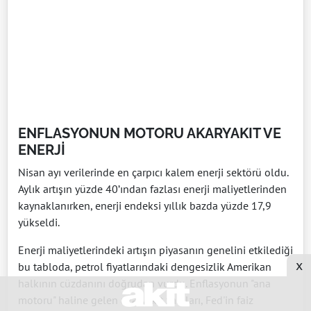
ENFLASYONUN MOTORU AKARYAKIT VE
ENERJİ
Nisan ayı verilerinde en çarpıcı kalem enerji sektörü oldu.
Aylık artışın yüzde 40’ından fazlası enerji maliyetlerinden
kaynaklanırken, enerji endeksi yıllık bazda yüzde 17,9
yükseldi.
Enerji maliyetlerindeki artışın piyasanın genelini etkilediği
x
bu tabloda, petrol fiyatlarındaki dengesizlik Amerikan
halkının cüzdanını doğrudan vurdu. Enflasyonun "ana
motoru" haline gelen akaryakıt zamları, Fed'in faiz