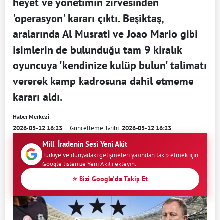
heyet ve yönetimin zirvesinden
'operasyon' kararı çıktı. Beşiktaş,
aralarında Al Musrati ve Joao Mario gibi
isimlerin de bulunduğu tam 9 kiralık
oyuncuya 'kendinize kulüp bulun' talimatı
vererek kamp kadrosuna dahil etmeme
kararı aldı.
Haber Merkezi
2026-05-12 16:23
Güncelleme Tarihi:
2026-05-12 16:23
Milli İradenin Sesi Yeni Akit
Türkiye ve dünyadaki gelişmeleri yakından takip etmek için
Google listenize Yeni Akit'i ekleyin.
⭐ Bizi Google'da Takip Et