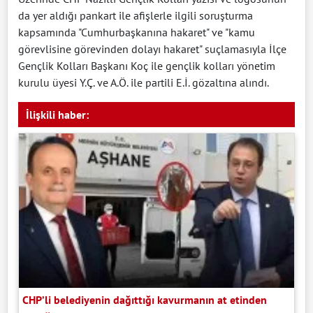
da yer aldığı pankart ile afişlerle ilgili soruşturma
kapsamında "Cumhurbaşkanına hakaret" ve "kamu
görevlisine görevinden dolayı hakaret" suçlamasıyla İlçe
Gençlik Kolları Başkanı Koç ile gençlik kolları yönetim
kurulu üyesi Y.Ç. ve A.Ö. ile partili E.İ. gözaltına alındı.
İlişkili haber:
CHP’li belediyenin dağıttığı kavurmanın at etinden