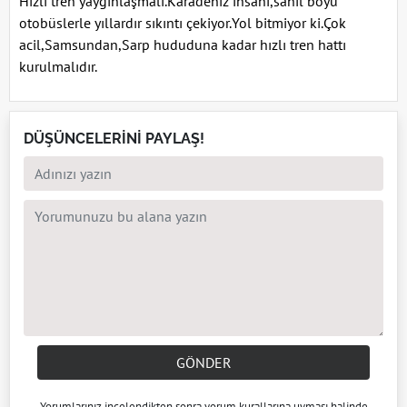
Hızlı tren yaygınlaşmalı.Karadeniz insanı,sahil boyu
otobüslerle yıllardır sıkıntı çekiyor.Yol bitmiyor ki.Çok
acil,Samsundan,Sarp hududuna kadar hızlı tren hattı
kurulmalıdır.
DÜŞÜNCELERİNİ PAYLAŞ!
GÖNDER
Yorumlarınız incelendikten sonra
yorum kuralları
na uyması halinde