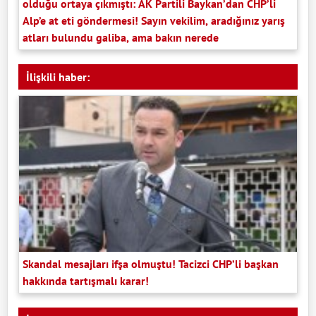
olduğu ortaya çıkmıştı: AK Partili Baykan’dan CHP’li
Alp’e at eti göndermesi! Sayın vekilim, aradığınız yarış
atları bulundu galiba, ama bakın nerede
İlişkili haber:
Skandal mesajları ifşa olmuştu! Tacizci CHP’li başkan
hakkında tartışmalı karar!