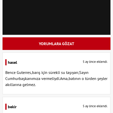
YORUMLARA GÖZAT
5 ay önce eklendi.
hasel
Bence Guterres,barış için sürekli su taşıyan;Sayın
Cumhurbaşkanımıza vermeliydi.Ama,batının o türden şeyler
akıllarına gelmez.
5 ay önce eklendi.
bekir