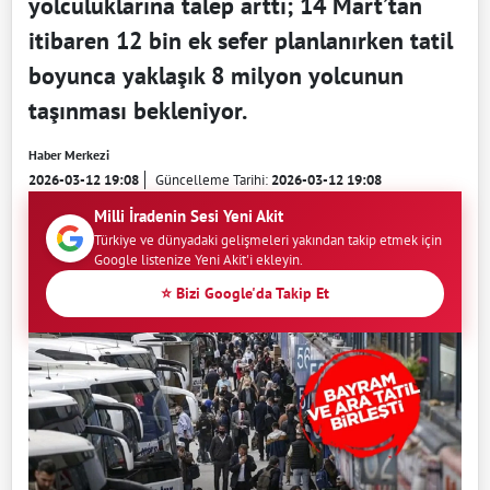
yolculuklarına talep arttı; 14 Mart’tan
itibaren 12 bin ek sefer planlanırken tatil
boyunca yaklaşık 8 milyon yolcunun
taşınması bekleniyor.
Haber Merkezi
2026-03-12 19:08
Güncelleme Tarihi:
2026-03-12 19:08
Milli İradenin Sesi Yeni Akit
Türkiye ve dünyadaki gelişmeleri yakından takip etmek için
Google listenize Yeni Akit'i ekleyin.
⭐ Bizi Google'da Takip Et