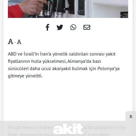
-
ABD ve İsrail’in İran’a yönelik saldırıları sonrası yakıt
fiyatlarının hızla yükselmesi, Almanya’da bazı
sürücüleri daha ucuz akaryakıt bulmak için Polonya’ya
gitmeye yöneltti.
x
Polsat News’in haberine göre, Polonya’da akaryakıtın litre
fiyatı, Almanya’ya kıyasla yaklaşık 0.47 euro daha