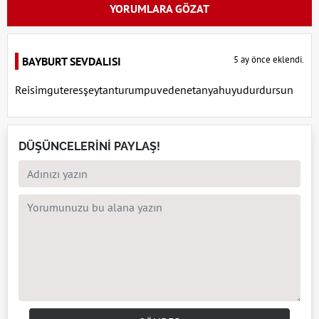
YORUMLARA GÖZAT
5 ay önce eklendi.
BAYBURT SEVDALISI
Reisimguteresşeytanturumpuvedenetanyahuyudurdursun
DÜŞÜNCELERİNİ PAYLAŞ!