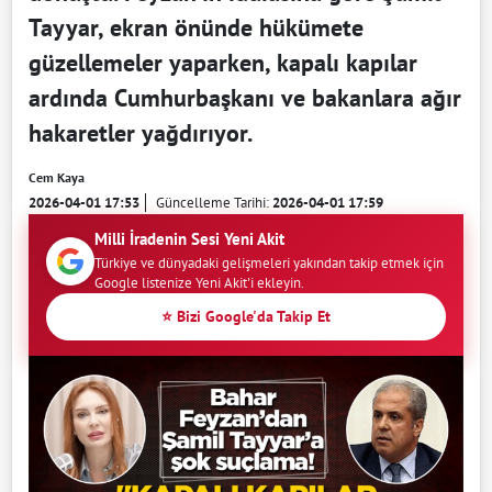
Tayyar, ekran önünde hükümete
güzellemeler yaparken, kapalı kapılar
ardında Cumhurbaşkanı ve bakanlara ağır
hakaretler yağdırıyor.
Cem Kaya
2026-04-01 17:53
Güncelleme Tarihi:
2026-04-01 17:59
Milli İradenin Sesi Yeni Akit
Türkiye ve dünyadaki gelişmeleri yakından takip etmek için
Google listenize Yeni Akit'i ekleyin.
⭐ Bizi Google'da Takip Et