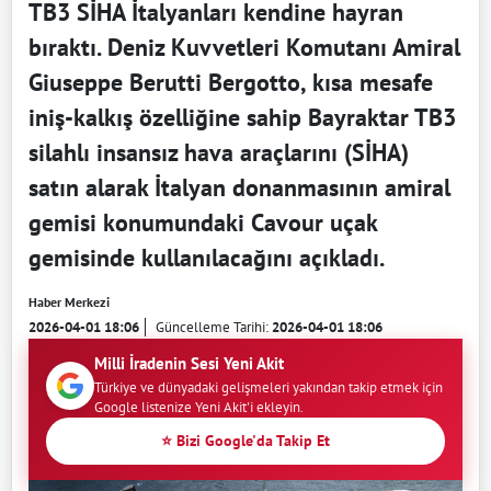
TB3 SİHA İtalyanları kendine hayran
bıraktı. Deniz Kuvvetleri Komutanı Amiral
Giuseppe Berutti Bergotto, kısa mesafe
iniş-kalkış özelliğine sahip Bayraktar TB3
silahlı insansız hava araçlarını (SİHA)
satın alarak İtalyan donanmasının amiral
gemisi konumundaki Cavour uçak
gemisinde kullanılacağını açıkladı.
Haber Merkezi
2026-04-01 18:06
Güncelleme Tarihi:
2026-04-01 18:06
Milli İradenin Sesi Yeni Akit
Türkiye ve dünyadaki gelişmeleri yakından takip etmek için
Google listenize Yeni Akit'i ekleyin.
⭐ Bizi Google'da Takip Et