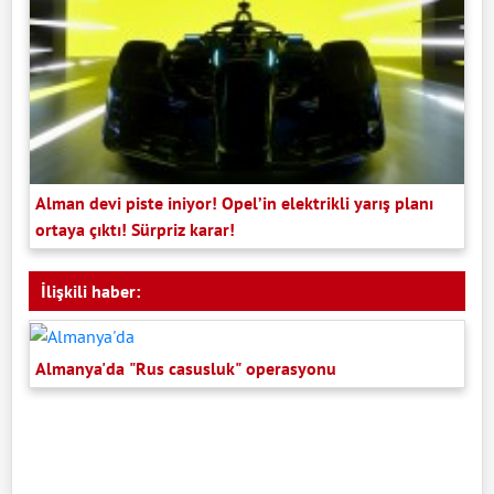
Alman devi piste iniyor! Opel’in elektrikli yarış planı
ortaya çıktı! Sürpriz karar!
İlişkili haber:
Almanya'da "Rus casusluk" operasyonu