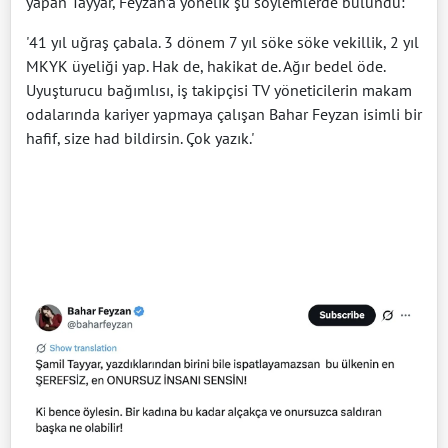
yapan Tayyar, Feyzan’a yönelik şu söylemlerde bulundu:
'41 yıl uğraş çabala. 3 dönem 7 yıl söke söke vekillik, 2 yıl
MKYK üyeliği yap. Hak de, hakikat de. Ağır bedel öde.
Uyuşturucu bağımlısı, iş takipçisi TV yöneticilerin makam
odalarında kariyer yapmaya çalışan Bahar Feyzan isimli bir
hafif, size had bildirsin. Çok yazık.'