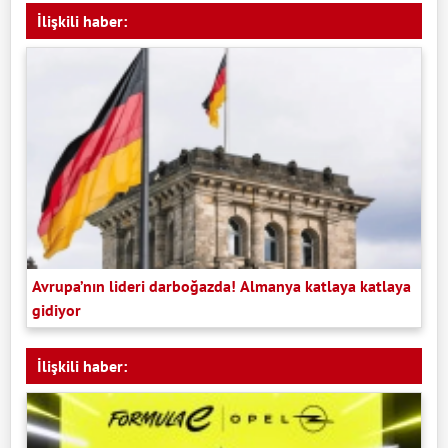
İlişkili haber:
Avrupa’nın lideri darboğazda! Almanya katlaya katlaya
gidiyor
İlişkili haber: