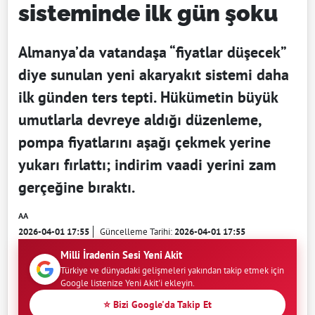
sisteminde ilk gün şoku
Almanya’da vatandaşa “fiyatlar düşecek”
diye sunulan yeni akaryakıt sistemi daha
ilk günden ters tepti. Hükümetin büyük
umutlarla devreye aldığı düzenleme,
pompa fiyatlarını aşağı çekmek yerine
yukarı fırlattı; indirim vaadi yerini zam
gerçeğine bıraktı.
AA
2026-04-01 17:55
Güncelleme Tarihi:
2026-04-01 17:55
Milli İradenin Sesi Yeni Akit
Türkiye ve dünyadaki gelişmeleri yakından takip etmek için
Google listenize Yeni Akit'i ekleyin.
⭐ Bizi Google'da Takip Et