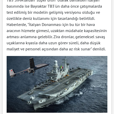
TB3 SİHA'lardan "süper dron" olarak bahseden İtalyan
basınında ise Bayraktar TB3'ün daha önce çatışmalarda
test edilmiş bir modelin gelişmiş versiyonu olduğu ve
özellikle deniz kullanımı için tasarlandığı belirtildi.
Haberlerde, "İtalyan Donanması için bu tür bir hava
aracının hizmete girmesi, uzaktan müdahale kapasitesinin
artması anlamına gelebilir. Zira dronlar, geleneksel savaş
uçaklarına kıyasla daha uzun görev süreli, daha düşük
maliyet ve personel açısından daha az risk sunar" denildi.