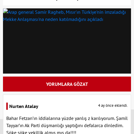
YORUMLARA GÖZAT
4 ay önce eklendi.
Nurten Atalay
x
Bahar Fetzan’ın iddialarına yüzde yanlış z karılıyorum. Şamil
Tayyar’ın Ak Parti düşmanlığı yaptığını defalarca dinledim.
Söke söke vekillik almış mış da!!!!