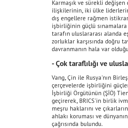
Karmaşık ve sürekli değişen 
ilişkilerinin, iki ülke liderle
dış engellere rağmen istikra
işbirliğinin güçlü sınamalara
tarafın uluslararası alanda e
zorluklar karşısında doğru t
davranmanın hala var olduğun
- Çok taraflılığı ve ulus
Vang, Çin ile Rusya'nın Birleş
çerçevelerde işbirliğini güçl
İşbirliği Örgütünün (ŞİÖ) Ti
geçirerek, BRICS'in birlik iv
meşru haklarını ve çıkarlarını
ahlakı koruması ve dünyanın
çağrısında bulundu.