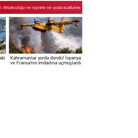
ksızlığa ve rüşvete ne uyduracaklarını şaşırdılar
Türkiye savunma sanay
•
aki
Kahramanlar yurda döndü! İspanya
ve Fransa'nın imdadına uçmuşlardı