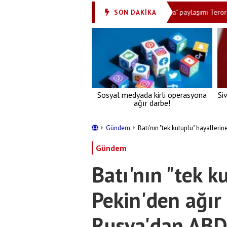
elli oldu
Bakan Kurum'dan "Milli Dayanışma" paylaşımı Terörsüz Türki
SON DAKİKA
•
Sosyal medyada kirli operasyona
Si
ağır darbe!
Gündem
Batı'nın "tek kutuplu" hayalleri
Gündem
Batı'nın "tek k
Pekin'den ağır
Rusya'dan ABD’