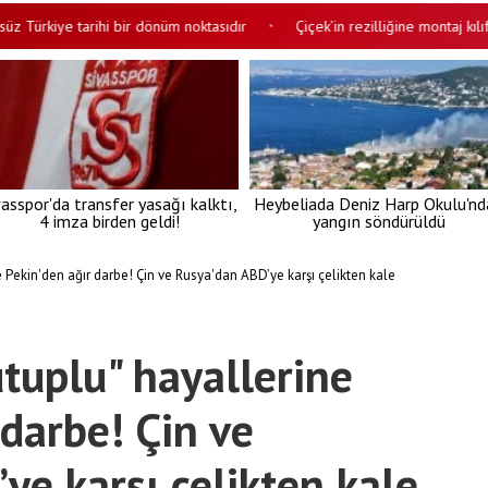
ye tarihi bir dönüm noktasıdır
Çiçek’in rezilliğine montaj kılıfı: Ahla
•
vasspor'da transfer yasağı kalktı,
Heybeliada Deniz Harp Okulu'nd
4 imza birden geldi!
yangın söndürüldü
ne Pekin'den ağır darbe! Çin ve Rusya'dan ABD’ye karşı çelikten kale
utuplu" hayallerine
 darbe! Çin ve
ye karşı çelikten kale