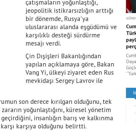
çatışmaların yoğunlaştığı,
jeopolitik istikrarsızlığın arttığı
bir dönemde, Rusya'ya
GÜND
uluslararası alanda eşgüdümü ve
Cum
Türk
karşılıklı desteği sürdürme
payl
mesajı verdi.
per
Çin Dışişleri Bakanlığından
Cumh
Daya
yapılan açıklamaya göre, Bakan
Güçle
Vang Yi, ülkeyi ziyaret eden Rus
“Türki
mevkidaşı Sergey Lavrov ile
rumun son derece kırılgan olduğunu, tek
 zararın yoğunlaştığını, küresel yönetim
geçirdiğini, insanlığın barış ve kalkınma
arşı karşıya olduğunu belirtti.