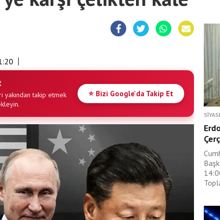
1:20
t
⭐ Bizi Google'da Takip Et
i yakından takip etmek
ekleyin.
SIYAS
Erdo
Çerç
Cumh
Başk
14:0
Topla