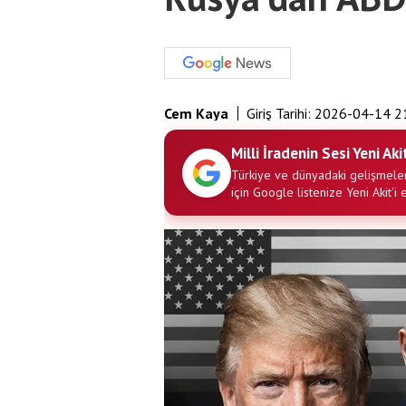
Cem Kaya
Giriş Tarihi:
2026-04-14 2
Milli İradenin Sesi Yeni Aki
Türkiye ve dünyadaki gelişmeler
için Google listenize Yeni Akit'i 