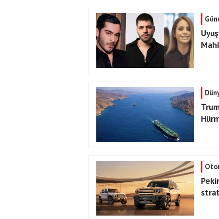
Gün
Uyuş
Mahk
Dün
Trum
Hürm
Oto
Pekin
stra