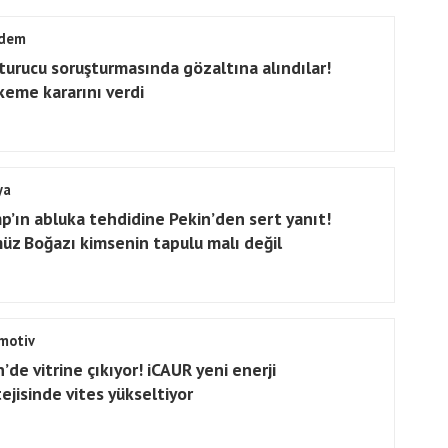
dem
turucu soruşturmasında gözaltına alındılar!
eme kararını verdi
ya
p’ın abluka tehdidine Pekin’den sert yanıt!
üz Boğazı kimsenin tapulu malı değil
motiv
’de vitrine çıkıyor! iCAUR yeni enerji
tejisinde vites yükseltiyor