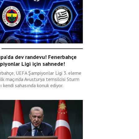
upa’da dev randevu! Fenerbahçe
iyonlar Ligi için sahnede!
rbahçe, UEFA Şampiyonlar Ligi 3. eleme
 ilk maçında Avusturya temsilcisi Sturm
ı kendi sahasında konuk ediyor.