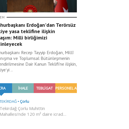
EM
hurbaşkanı Erdoğan'dan Terörsüz
iye yasa teklifine ilişkin
aşım: Milli birliğimizi
çinleyecek
urbaşkanı Recep Tayyip Erdoğan, Millî
nışma ve Toplumsal Bütünleşmenin
ndirilmesine Dair Kanun Teklifi'ne ilişkin,
ye’yi ..