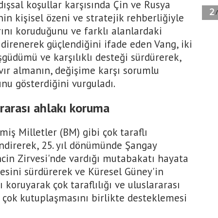
dışsal koşullar karşısında Çin ve Rusya
rinin kişisel özeni ve stratejik rehberliğiyle
rını koruduğunu ve farklı alanlardaki
 direnerek güçlendiğini ifade eden Vang, iki
şgüdümü ve karşılıklı desteği sürdürerek,
avır almanın, değişime karşı sorumlu
u gösterdiğini vurguladı.
lararası ahlakı koruma
miş Milletler (BM) gibi çok taraflı
endirerek, 25. yıl dönümünde Şangay
encin Zirvesi'nde vardığı mutabakatı hayata
mesini sürdürerek ve Küresel Güney'in
 koruyarak çok taraflılığı ve uluslararası
 çok kutuplaşmasını birlikte desteklemesi