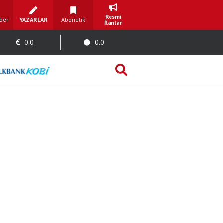
Resmi
ber
YAZARLAR
Abonelik
İlanlar
0.0
0.0