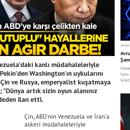
SPOR
Avr
Şamp
nezuela’daki kanlı müdahaleleriyle
Fene
Pekin’den Washington’ın uykularını
turu
Graz'
. Çin ve Rusya, emperyalist kuşatmaya
 "Dünya artık sizin oyun alanınız
deden ilan etti.
Çin, ABD'nin Venezuela ve İran'a
askeri müdahaleleriyle