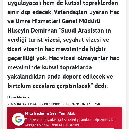
uygulayacak hem de kutsal topraklardan
sınır dışı edecek. Vatandaşları uyaran Hac
ve Umre Hizmetleri Genel Müdürü
Hüseyin Demirhan "Suudi Arabistan'ın
verdiği turist vizesi, seyahat vizesi ve
ticari vizenin hac mevsiminde hiçbir
geçerliliği yok. Hac vizesi olmayanlar hac
mevsiminde kutsal topraklarda
yakalandıkları anda deport edilecek ve
birtakım cezalara çarptırılacak” dedi.
Haber Merkezi
2026-04-17 11:34
Güncelleme Tarihi:
2026-04-17 11:34
Milli İradenin Sesi Yeni Akit
Türkiye ve dünyadaki gelişmeleri yakından takip etmek için
Google listenize Yeni Akit'i ekleyin.