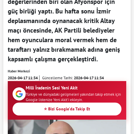
değerlerinden biri olan Afyonspor için
güç birliği yaptı. Bu hafta sonu İzmir
deplasmanında oynanacak kritik Altay
maçı öncesinde, AK Partili belediyeler
hem oyunculara moral vermek hem de
taraftarı yalnız bırakmamak adına geniş
kapsamlı çalışma gerçekleştirdi.
Haber Merkezi
2026-04-17 11:34
Güncelleme Tarihi:
2026-04-17 11:34
Milli İradenin Sesi Yeni Akit
Türkiye ve dünyadaki gelişmeleri yakından takip etmek için
Google listenize Yeni Akit'i ekleyin.
⭐ Bizi Google'da Takip Et