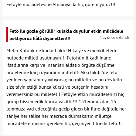
Fetöyle mücadelesine Almanya'da hiç göremiyoruz!!!
Fetö ile gözle görülür kulakla duyulur etkin mücâdele
4 ay önce eklendi.
bekliyoruz hâlâ diyanetten!!!
Metin Külünk ne kadar haklı! Hika'ye ve menkibelerle
hutbede milleti uyutmayın!!! Fetö'nün itikadi inanç
ifsadlarına karşı ve insanları aldatıp örgüte düşürme
projelerine karşı uyandırın milleti!!! Aksi takdir'de fetö
yeniden yapılanıp yayılıyorsa; bu milletin ve bu devletin
size tâyin ettiği bunca kürsü ve bütçenin hesabını
veremezsiniz bu millete!!! Fetöyle etkin mücâdelenizi hiç
görüp hissemedik bunca vakittir!!! 15'temmuzdan 15
temmuza yad edeceğiniz geçip giden bir fitne değildir, her
sâniye her sâlise her mecrada durmaksızın milletçe
mücâdele etmemiz gereken hiç geçmiyen fitnedir fetö!!!