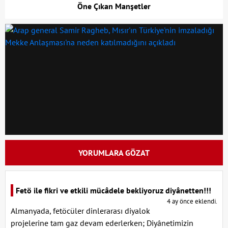
Öne Çıkan Manşetler
YORUMLARA GÖZAT
Fetö ile fikri ve etkili mücâdele bekliyoruz diyânetten!!!
4 ay önce eklendi.
Almanyada, fetöcüler dinlerarası diyalok
projelerine tam gaz devam ederlerken; Diyânetimizin