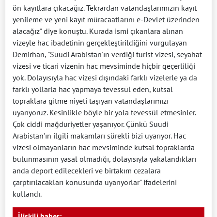
ön kayıtlara çıkacağız. Tekrardan vatandaşlarımızın kayıt
yenileme ve yeni kayıt müracaatlarını e-Devlet üzerinden
alacağız" diye konuştu. Kurada ismi çıkanlara alınan
vizeyle hac ibadetinin gerçekleştirildiğini vurgulayan
Demirhan, "Suudi Arabistan'ın verdiği turist vizesi, seyahat
vizesi ve ticari vizenin hac mevsiminde hiçbir geçerliliği
yok. Dolayısıyla hac vizesi dışındaki farklı vizelerle ya da
farklı yollarla hac yapmaya tevessül eden, kutsal
topraklara gitme niyeti taşıyan vatandaşlarımızı
uyarıyoruz. Kesinlikle böyle bir yola tevessül etmesinler.
Çok ciddi mağduriyetler yaşanıyor. Çünkü Suudi
Arabistan'ın ilgili makamları sürekli bizi uyarıyor. Hac
vizesi olmayanların hac mevsiminde kutsal topraklarda
bulunmasının yasal olmadığı, dolayısıyla yakalandıkları
anda deport edilecekleri ve birtakım cezalara
çarptırılacakları konusunda uyarıyorlar" ifadelerini
kullandı.
İlişkili haber: