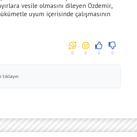
yırlara vesile olmasını dileyen Özdemir,
hükümetle uyum içerisinde çalışmasının
0
0
0
0
 tıklayın.