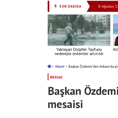
r!'
8 Ağustos 2026: Günün Ayet ve Hadisi
8 Ağustos 1725: Ebû
SON DAKİKA
•
•
Yaklaşan Dolphin Tayfunu
At
nedeniyle önlemler artırıldı
Aktüel
Başkan Özdemir'den Ankara'da pr
Aktüel
Başkan Özdemi
mesaisi