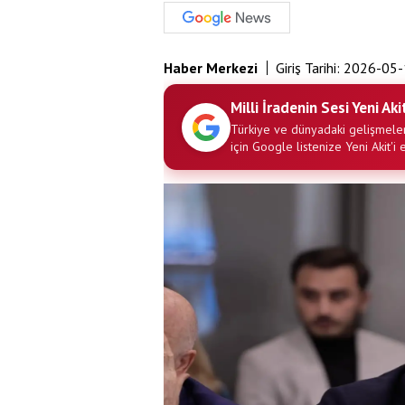
Haber Merkezi
Giriş Tarihi:
2026-05-
Milli İradenin Sesi Yeni Aki
Türkiye ve dünyadaki gelişmeler
için Google listenize Yeni Akit'i 