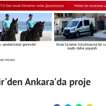
 İsmâil Efendi'nin vefatı (Şeyhulislam)
Mekke’de imzalanan savunma 
•
lı jandarmalar görevde!
Sivas’ta kene tutulmasına bir c
kaybı daha yaşandı
oje mesaisi
r'den Ankara'da proje