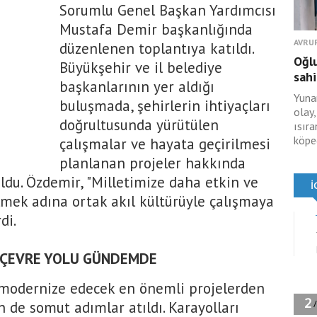
Sorumlu Genel Başkan Yardımcısı
Mustafa Demir başkanlığında
AVRU
düzenlenen toplantıya katıldı.
Oğl
Büyükşehir ve il belediye
sahi
başkanlarının yer aldığı
Yuna
buluşmada, şehirlerin ihtiyaçları
olay,
doğrultusunda yürütülen
ısır
köpeğ
çalışmalar ve hayata geçirilmesi
planlanan projeler hakkında
du. Özdemir, "Milletimize daha etkin ve
lmek adına ortak akıl kültürüyle çalışmaya
di.
 ÇEVRE YOLU GÜNDEMDE
ı modernize edecek en önemli projelerden
n de somut adımlar atıldı. Karayolları