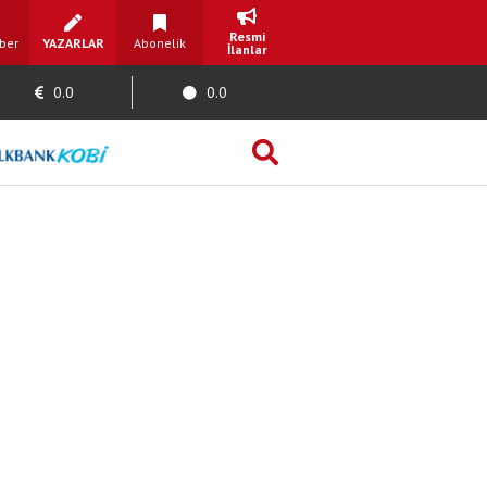
Resmi
ber
YAZARLAR
Abonelik
İlanlar
0.0
0.0