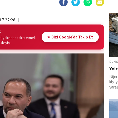
17 22:28
t
⭐ Bizi Google'da Takip Et
i yakından takip etmek
ekleyin.
DÜNY
Yolc
Nije
kişi 
yaral