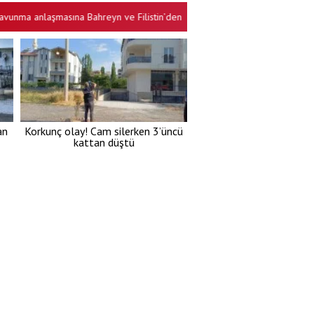
anlaşmasına Bahreyn ve Filistin’den destek
Şehir, Yeni Partili başk
•
an
Korkunç olay! Cam silerken 3’üncü
kattan düştü