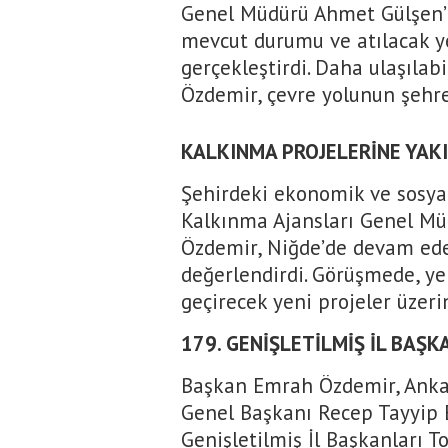
Genel Müdürü Ahmet Gülşen’i
mevcut durumu ve atılacak y
gerçekleştirdi. Daha ulaşılabi
Özdemir, çevre yolunun şehre
KALKINMA PROJELERİNE YAKI
Şehirdeki ekonomik ve sosyal
Kalkınma Ajansları Genel Mü
Özdemir, Niğde’de devam ed
değerlendirdi. Görüşmede, y
geçirecek yeni projeler üzerin
179. GENİŞLETİLMİŞ İL BAŞK
Başkan Emrah Özdemir, Anka
Genel Başkanı Recep Tayyip E
Genişletilmiş İl Başkanları T