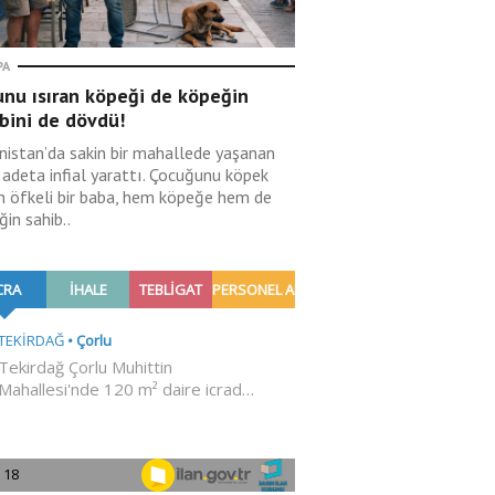
PA
unu ısıran köpeği de köpeğin
bini de dövdü!
nistan’da sakin bir mahallede yaşanan
 adeta infial yarattı. Çocuğunu köpek
an öfkeli bir baba, hem köpeğe hem de
in sahib..