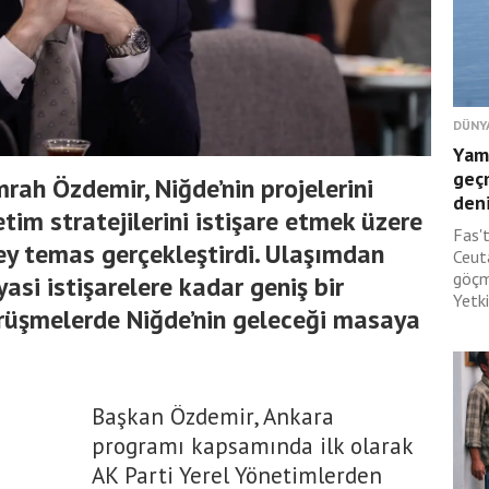
DÜNY
Yam
geç
rah Özdemir, Niğde’nin projelerini
deni
tim stratejilerini istişare etmek üzere
Fas'
zey temas gerçekleştirdi. Ulaşımdan
Ceut
göçm
asi istişarelere kadar geniş bir
Yetki
rüşmelerde Niğde’nin geleceği masaya
Başkan Özdemir, Ankara
programı kapsamında ilk olarak
AK Parti Yerel Yönetimlerden