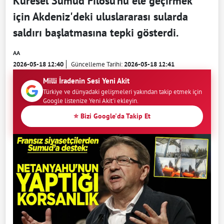
Küresel Sumud Filosu’nu ele geçirmek
için Akdeniz'deki uluslararası sularda
saldırı başlatmasına tepki gösterdi.
AA
2026-05-18 12:40
Güncelleme Tarihi:
2026-05-18 12:41
Milli İradenin Sesi Yeni Akit
Türkiye ve dünyadaki gelişmeleri yakından takip etmek için
Google listenize Yeni Akit'i ekleyin.
⭐ Bizi Google'da Takip Et