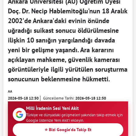
Ankara Üniversitesi (AÜ) Öğretim Üyesi
Doç. Dr. Necip Hablemitoğlu'nun 18 Aralık
2002'de Ankara'daki evinin önünde
uğradığı suikast sonucu öldürülmesine
ilişkin 10 sanığın yargılandığı davada
yeni bir gelişme yaşandı. Ara kararını
açıklayan mahkeme, güvenlik kamerası
görüntüleriyle ilgili yürütülen soruşturma
sonucunun beklenmesine hükmetti.
AA
2026-05-18 12:50
Güncelleme Tarihi:
2026-05-18 12:50
Milli İradenin Sesi Yeni Akit
Türkiye ve dünyadaki gelişmeleri yakından takip etmek için
Google listenize Yeni Akit'i ekleyin.
⭐ Bizi Google'da Takip Et