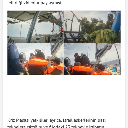
edildiği videolar paylaşmıştı.
Kriz Masası yetkilileri ayrıca, İsrail askerlerinin bazı
teknelere çıktığını ve filodaki 23 tekneyle irtibatın