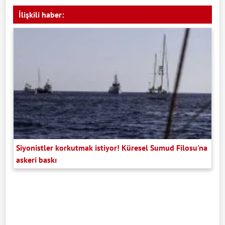
İlişkili haber:
Siyonistler korkutmak istiyor! Küresel Sumud Filosu'na
askeri baskı