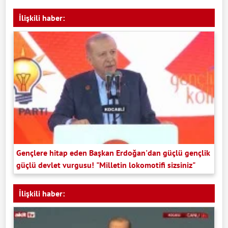
İlişkili haber:
Gençlere hitap eden Başkan Erdoğan'dan güçlü gençlik
güçlü devlet vurgusu! "Milletin lokomotifi sizsiniz"
İlişkili haber: