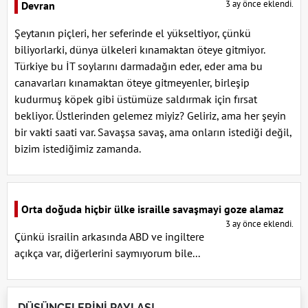
3 ay önce eklendi.
Devran
Şeytanın piçleri, her seferinde el yükseltiyor, çünkü
biliyorlarki, dünya ülkeleri kınamaktan öteye gitmiyor.
Türkiye bu İT soylarını darmadağın eder, eder ama bu
canavarları kınamaktan öteye gitmeyenler, birleşip
kudurmuş köpek gibi üstümüze saldırmak için fırsat
bekliyor. Üstlerinden gelemez miyiz? Geliriz, ama her şeyin
bir vakti saati var. Savaşsa savaş, ama onların istediği değil,
bizim istediğimiz zamanda.
Orta doğuda hiçbir ülke israille savaşmayi goze alamaz
3 ay önce eklendi.
Çünkü israilin arkasında ABD ve ingiltere
açıkça var, diğerlerini saymıyorum bile...
DÜŞÜNCELERİNİ PAYLAŞ!