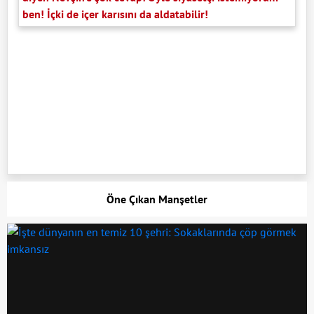
ben! İçki de içer karısını da aldatabilir!
Öne Çıkan Manşetler