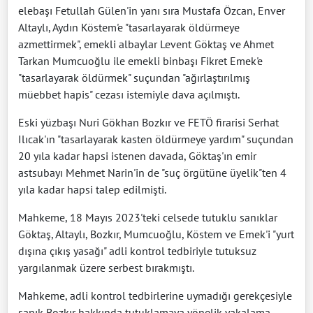
elebaşı Fetullah Gülen'in yanı sıra Mustafa Özcan, Enver
Altaylı, Aydın Köstem'e "tasarlayarak öldürmeye
azmettirmek", emekli albaylar Levent Göktaş ve Ahmet
Tarkan Mumcuoğlu ile emekli binbaşı Fikret Emek'e
"tasarlayarak öldürmek" suçundan "ağırlaştırılmış
müebbet hapis" cezası istemiyle dava açılmıştı.
Eski yüzbaşı Nuri Gökhan Bozkır ve FETÖ firarisi Serhat
Ilıcak'ın "tasarlayarak kasten öldürmeye yardım" suçundan
20 yıla kadar hapsi istenen davada, Göktaş'ın emir
astsubayı Mehmet Narin'in de "suç örgütüne üyelik"ten 4
yıla kadar hapsi talep edilmişti.
Mahkeme, 18 Mayıs 2023'teki celsede tutuklu sanıklar
Göktaş, Altaylı, Bozkır, Mumcuoğlu, Köstem ve Emek'i "yurt
dışına çıkış yasağı" adli kontrol tedbiriyle tutuksuz
yargılanmak üzere serbest bırakmıştı.
Mahkeme, adli kontrol tedbirlerine uymadığı gerekçesiyle
sanık Bozkır hakkında tutuklamaya yönelik yakalama