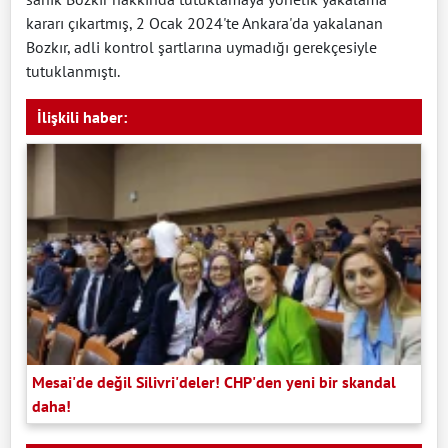
kararı çıkartmış, 2 Ocak 2024'te Ankara'da yakalanan
Bozkır, adli kontrol şartlarına uymadığı gerekçesiyle
tutuklanmıştı.
İlişkili haber:
Mesai'de değil Silivri'deler! CHP'den yeni bir skandal
daha!