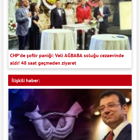
CHP’de şoför paniği: Veli AĞBABA soluğu cezaevinde
aldı! 48 saat geçmeden ziyaret
İlişkili haber: