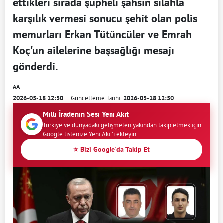
ettikleri sırada şüpheli şahsın silahla
karşılık vermesi sonucu şehit olan polis
memurları Erkan Tütüncüler ve Emrah
Koç'un ailelerine başsağlığı mesajı
gönderdi.
AA
2026-05-18 12:50
Güncelleme Tarihi:
2026-05-18 12:50
Milli İradenin Sesi Yeni Akit
Türkiye ve dünyadaki gelişmeleri yakından takip etmek için
Google listenize Yeni Akit'i ekleyin.
⭐ Bizi Google'da Takip Et