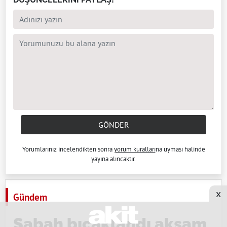
GÖNDER
Yorumlarınız incelendikten sonra
yorum kuralları
na uyması halinde
yayına alıncaktır.
x
Gündem
Sabah bıçaklandı akşam