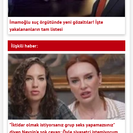
İmamoğlu suç örgütünde yeni gözaltılar! İşte
yakalananların tam listesi
İlişkili haber:
“İktidar olmak istiyorsanız grup seks yapamazsınız"
diyen Nevşin’e şok cevap: Öyle siyasetçi istemiyorum