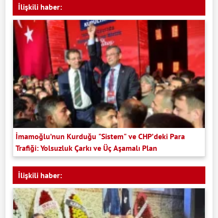
İlişkili haber:
İmamoğlu’nun Kurduğu "Sistem" ve CHP’deki Para
Trafiği: Yolsuzluk Çarkı ve Üç Aşamalı Plan
İlişkili haber: