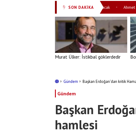
 geliyor! İspanya Süper Kupası İstanbul’da oynanacak
Ahmet Hakan’d
SON DAKİKA
•
Murat Ülker: İstikbal göklerdedir
Bo
Gündem
Başkan Erdoğan'dan kritik Ham
Gündem
Başkan Erdoğa
hamlesi