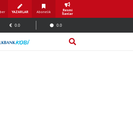
Resmi
ber
YAZARLAR
Abonelik
İlanlar
0.0
0.0