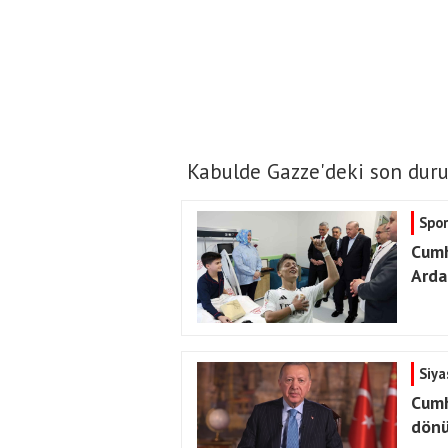
Kabulde Gazze'deki son duru
Spor
Cumh
Arda
Siya
Cumh
dön