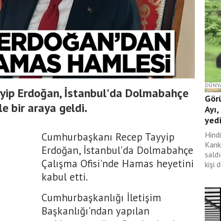
DÜNY
yip Erdoğan, İstanbul'da Dolmabahçe
Gör
e bir araya geldi.
Ayı,
yed
Hind
Cumhurbaşkanı Recep Tayyip
Kank
Erdoğan, İstanbul'da Dolmabahçe
saldı
Çalışma Ofisi'nde Hamas heyetini
kişi 
kabul etti.
Cumhurbaşkanlığı İletişim
Başkanlığı'ndan yapılan