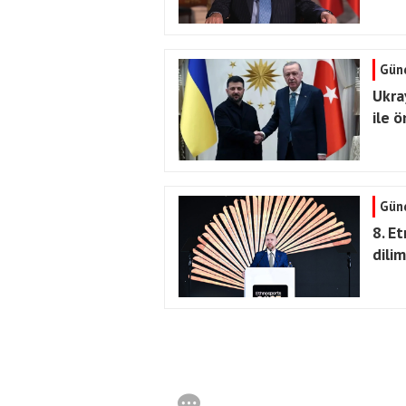
Gün
Ukra
ile 
Gün
8. E
dilim