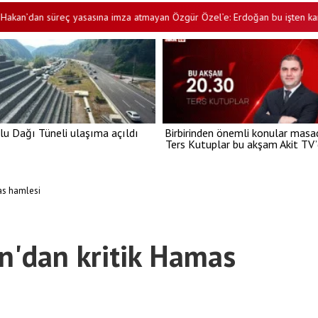
an süreç yasasına imza atmayan Özgür Özel’e: Erdoğan bu işten karlı çıkm
lu Dağı Tüneli ulaşıma açıldı
Birbirinden önemli konular masa
Ters Kutuplar bu akşam Akit TV
as hamlesi
n'dan kritik Hamas