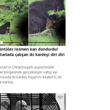
A
üntüler resmen kan dondurdu!
 tarlada çalışan iki kardeşi diri diri
i
istan'ın Chhattisgarh eyaletindeki
er bölgesinde gerçekleşen vahşi ayı
rısında iki kardeş hayatını kaybetti, bir
de yarala..