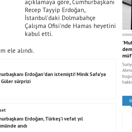
açıklamaya göre, Cumhurbaşkanı
Recep Tayyip Erdoğan,
İstanbul'daki Dolmabahçe
Çalışma Ofisi'nde Hamas heyetini
kabul etti.
DÜNY
'Muh
demi
m ele alındı.
müft
Suri
Ahme
urbaşkanı Erdoğan'dan istemişti! Minik Safa'ya
bugü
 Güler sürprizi
hakk
set
urbaşkanı Erdoğan, Türkeş’i vefat yıl
ümünde andı