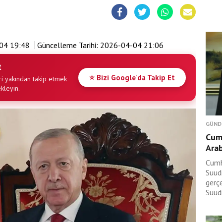
04 19:48
Güncelleme Tarihi:
2026-04-04 21:06
t
⭐ Bizi Google'da Takip Et
i yakından takip etmek
ekleyin.
GÜND
Cum
Arab
Cumh
Suudi
gerç
Suudi