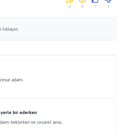
0
0
7
1
 tıklayın.
 cesur adam..
 yerle bir ederken
 idamı beklerken ne cesaret ama..