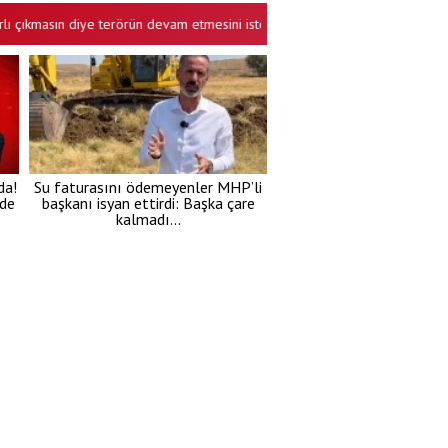
asın diye terörün devam etmesini ister bunlar!
Cuma hutbesinde "kar
•
da!
Su faturasını ödemeyenler MHP’li
’de
başkanı isyan ettirdi: Başka çare
kalmadı…