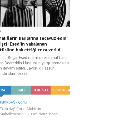
A
aliflerin karılarına tecavüz edin'
şti! Esed'in yakalanan
üsüne hak ettiği ceza verildi
ye'de Beşar Esed rejiminin eski müftüsü
d Bedreddin Hassun'un yargılanmasına
n devam edildi. Savcılık,Hassun
ında idam cezas..