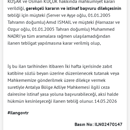
KOŞAR ve Osman KÜÇÜK hakkında mahkumiyet kararı
verildiği,
gerekçeli kararın ve istinaf başvuru dilekçesinin
tebliği için müşteki (Server ve Ayşe oğlu, 01.01.2005
Tahramn doğumlu) Amıd ISMAIL ve müşteki (Harnazar ve
Ozgur oğlu, 01.01.2005 Tahran doğumlu) Muhammed
NADRI'ya tüm aramalara rağmen ulaşılamadığından
ilanen tebligat yapılmasına karar verilmiş olup,
İş bu ilan tarihinden itibaren İki hafta içerisinde zabıt
katibine sözlü beyan üzerine düzenlenecek tutanak veya
Mahkememize gönderilmek üzere dilekçe vermek
suretiyle Antalya Bölge Adliye Mahkemesi ilgili ceza
dairesine istinaf yasa yoluna başvurabileceği, aksi halde
hükmün kesinleşeceği ilanen tebliğ olunur. 14.05.2026
#ilangovtr
Basın No: ILN02470147