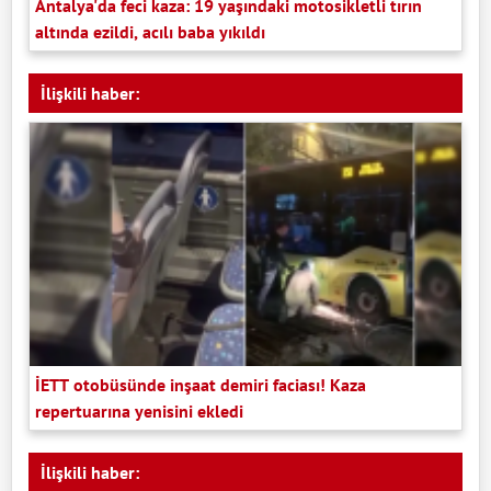
Antalya'da feci kaza: 19 yaşındaki motosikletli tırın
altında ezildi, acılı baba yıkıldı
İlişkili haber:
İETT otobüsünde inşaat demiri faciası! Kaza
repertuarına yenisini ekledi
İlişkili haber: