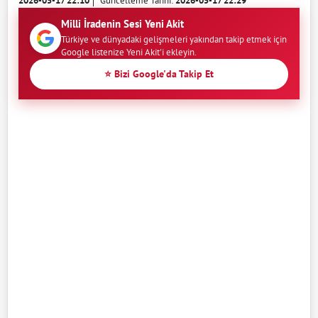
2026-05-17 22:10
Güncelleme Tarihi:
2026-05-17 22:29
Milli İradenin Sesi Yeni Akit
Türkiye ve dünyadaki gelişmeleri yakından takip etmek için
Google listenize Yeni Akit'i ekleyin.
⭐ Bizi Google'da Takip Et