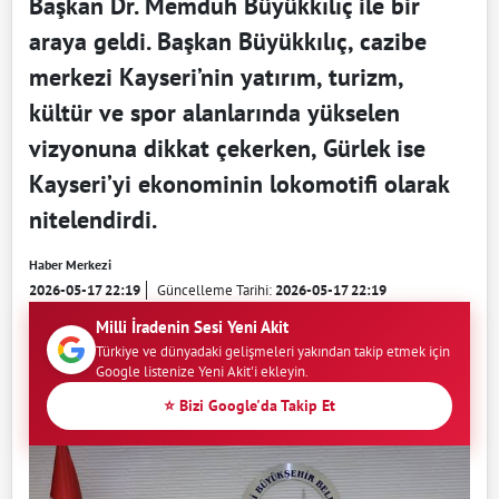
Başkan Dr. Memduh Büyükkılıç ile bir
araya geldi. Başkan Büyükkılıç, cazibe
merkezi Kayseri’nin yatırım, turizm,
kültür ve spor alanlarında yükselen
vizyonuna dikkat çekerken, Gürlek ise
Kayseri’yi ekonominin lokomotifi olarak
nitelendirdi.
Haber Merkezi
2026-05-17 22:19
Güncelleme Tarihi:
2026-05-17 22:19
Milli İradenin Sesi Yeni Akit
Türkiye ve dünyadaki gelişmeleri yakından takip etmek için
Google listenize Yeni Akit'i ekleyin.
⭐ Bizi Google'da Takip Et