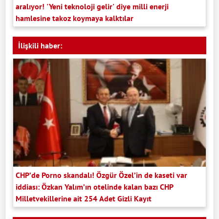
aralıyor! 'Yeni teknoloji gelir' diye milli enerji
hamlesine takoz koymaya kalktılar
İlişkili haber:
CHP’de Porno skandalı! Özgür Özel’in de kaseti var
iddiası: Özkan Yalım’ın otelinde kalan bazı CHP
Milletvekillerine ait 254 Adet Gizli Kayıt