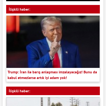
İlişkili haber:
Trump: İran ile barış anlaşması imzalayacağız! Bunu da
kabul etmezlerse artık iyi adam yok!
İlişkili haber: