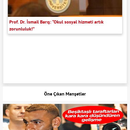
Prof. Dr. İsmail Barış: “Okul sosyal hizmeti artık
zorunluluk!”
Öne Çıkan Manşetler