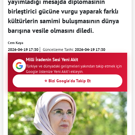
yayımladığı mesajda diplomasinin
birleştirici gücüne vurgu yaparak farklı
kültürlerin samimi buluşmasının dünya
barışına vesile olmasını diledi.
Cem Kaya
2026-04-19 17:30
Güncelleme Tarihi:
2026-04-19 17:30
Milli İradenin Sesi Yeni Akit
Türkiye ve dünyadaki gelişmeleri yakından takip etmek için
Google listenize Yeni Akit'i ekleyin.
⭐ Bizi Google'da Takip Et