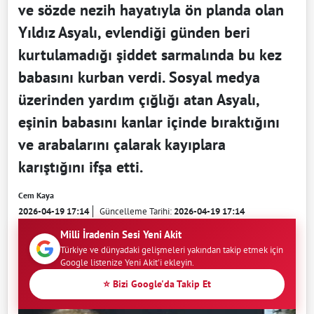
ve sözde nezih hayatıyla ön planda olan
Yıldız Asyalı, evlendiği günden beri
kurtulamadığı şiddet sarmalında bu kez
babasını kurban verdi. Sosyal medya
üzerinden yardım çığlığı atan Asyalı,
eşinin babasını kanlar içinde bıraktığını
ve arabalarını çalarak kayıplara
karıştığını ifşa etti.
Cem Kaya
2026-04-19 17:14
Güncelleme Tarihi:
2026-04-19 17:14
Milli İradenin Sesi Yeni Akit
Türkiye ve dünyadaki gelişmeleri yakından takip etmek için
Google listenize Yeni Akit'i ekleyin.
⭐ Bizi Google'da Takip Et