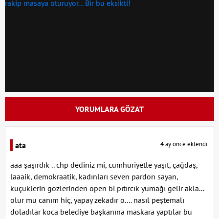
YORUMLARA GÖZAT
4 ay önce eklendi.
ata
aaa şaşırdık .. chp dediniz mi, cumhuriyetle yaşıt, çağdaş,
laaaik, demokraatik, kadınları seven pardon sayan,
küçüklerin gözlerinden öpen bi pıtırcık yumağı gelir akla...
olur mu canım hiç, yapay zekadır o.... nasıl peştemalı
doladılar koca belediye başkanına maskara yaptılar bu