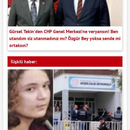
Gürsel Tekin'den CHP Genel Merkezi'ne veryansın! Ben
utandım siz utanmadınız mı? Özgür Bey yoksa sende mi
ortaksın?
İlişkili haber: