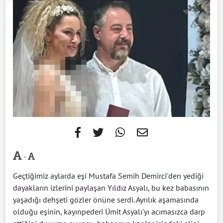
-
Geçtiğimiz aylarda eşi Mustafa Semih Demirci'den yediği
dayakların izlerini paylaşan Yıldız Asyalı, bu kez babasının
yaşadığı dehşeti gözler önüne serdi. Ayrılık aşamasında
olduğu eşinin, kayınpederi Ümit Asyalı'yı acımasızca darp