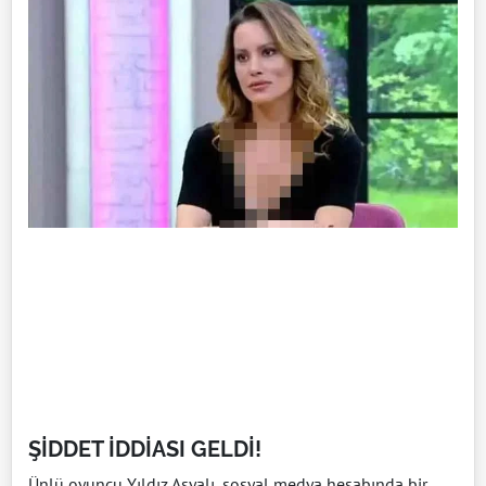
ŞİDDET İDDİASI GELDİ!
Ünlü oyuncu Yıldız Asyalı, sosyal medya hesabında bir