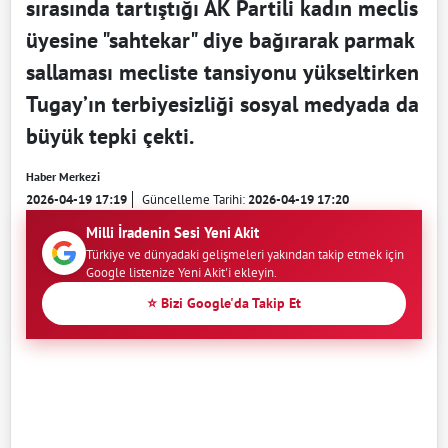
sırasında tartıştığı AK Partili kadın meclis
üyesine "sahtekar" diye bağırarak parmak
sallaması mecliste tansiyonu yükseltirken
Tugay’ın terbiyesizliği sosyal medyada da
büyük tepki çekti.
Haber Merkezi
2026-04-19 17:19
Güncelleme Tarihi:
2026-04-19 17:20
Milli İradenin Sesi Yeni Akit
Türkiye ve dünyadaki gelişmeleri yakından takip etmek için
Google listenize Yeni Akit'i ekleyin.
⭐ Bizi Google'da Takip Et