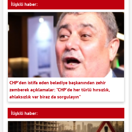
İlişkili haber:
CHP’den istifa eden belediye başkanından zehir
zemberek açıklamalar: "CHP'de her türlü hırsızlık,
ahlaksızlık var biraz da sorgulayın"
İlişkili haber: