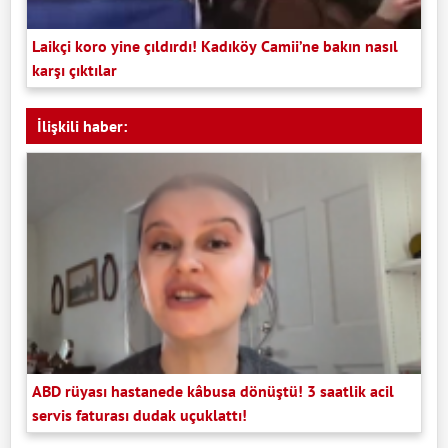
Laikçi koro yine çıldırdı! Kadıköy Camii’ne bakın nasıl
karşı çıktılar
İlişkili haber:
ABD rüyası hastanede kâbusa dönüştü! 3 saatlik acil
servis faturası dudak uçuklattı!