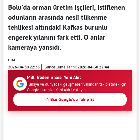
Bolu’da orman üretim işçileri, istiflenen
odunların arasında nesli tükenme
tehlikesi altındaki Kafkas burunlu
engerek yılanını fark etti. O anlar
kameraya yansıdı.
DHA
2026-04-30 22:33
Güncelleme Tarihi:
2026-04-30 22:44
Milli İradenin Sesi Yeni Akit
Türkiye ve dünyadaki gelişmeleri yakından takip etmek için
Google listenize Yeni Akit'i ekleyin.
⭐ Bizi Google'da Takip Et