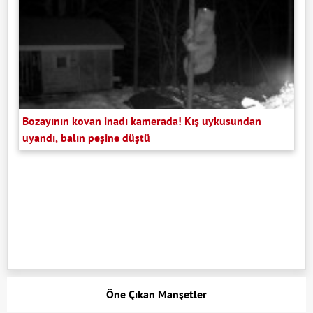
Bozayının kovan inadı kamerada! Kış uykusundan
uyandı, balın peşine düştü
Öne Çıkan Manşetler