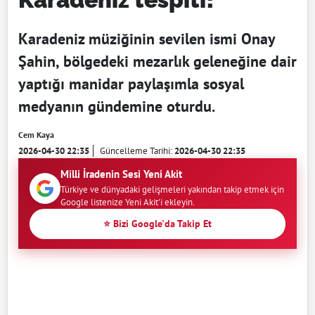
Karadeniz müziğinin sevilen ismi Onay
Şahin, bölgedeki mezarlık geleneğine dair
yaptığı manidar paylaşımla sosyal
medyanın gündemine oturdu.
Cem Kaya
2026-04-30 22:35
Güncelleme Tarihi:
2026-04-30 22:35
Milli İradenin Sesi Yeni Akit
Türkiye ve dünyadaki gelişmeleri yakından takip etmek için
Google listenize Yeni Akit'i ekleyin.
⭐ Bizi Google'da Takip Et