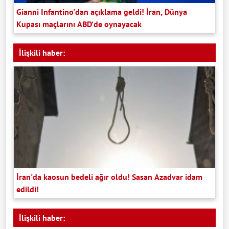
Gianni Infantino'dan açıklama geldi! İran, Dünya
Kupası maçlarını ABD’de oynayacak
İlişkili haber:
İran'da kaosun bedeli ağır oldu! Sasan Azadvar idam
edildi!
İlişkili haber: