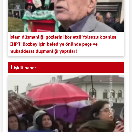
İslam düşmanlığı gözlerini kör etti! Yolsuzluk zanlısı
CHP'li Bozbey için belediye önünde peçe ve
mukaddesat düşmanlığı yaptılar!
İlişkili haber: