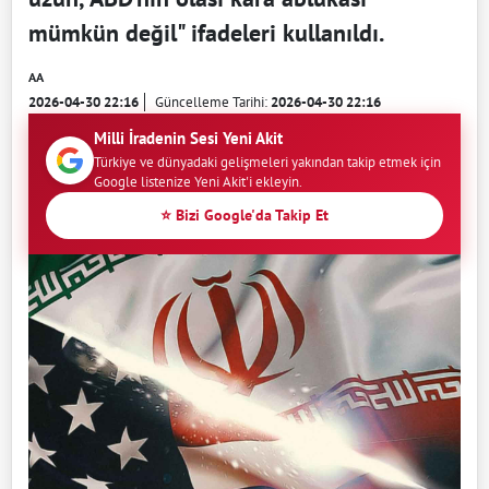
mümkün değil" ifadeleri kullanıldı.
AA
2026-04-30 22:16
Güncelleme Tarihi:
2026-04-30 22:16
Milli İradenin Sesi Yeni Akit
Türkiye ve dünyadaki gelişmeleri yakından takip etmek için
Google listenize Yeni Akit'i ekleyin.
⭐ Bizi Google'da Takip Et