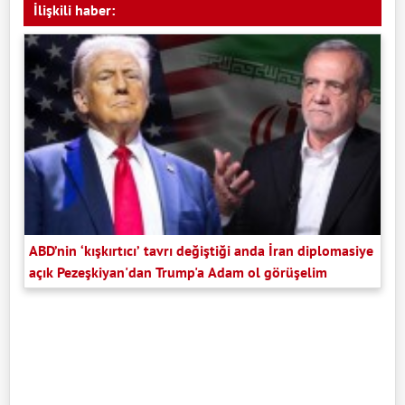
İlişkili haber:
ABD’nin ‘kışkırtıcı’ tavrı değiştiği anda İran diplomasiye
açık Pezeşkiyan'dan Trump'a Adam ol görüşelim