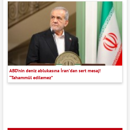
ABD’nin deniz ablukasına İran’dan sert mesaj!
“Tahammül edilemez”