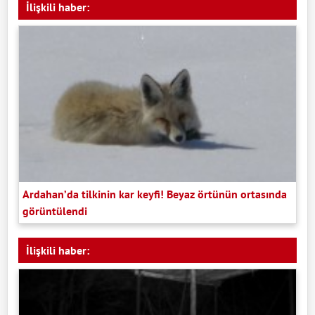
İlişkili haber:
Ardahan’da tilkinin kar keyfi! Beyaz örtünün ortasında
görüntülendi
İlişkili haber: