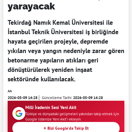
yarayacak
Tekirdağ Namık Kemal Üniversitesi ile
İstanbul Teknik Üniversitesi iş birliğinde
hayata geçirilen projeyle, depremde
yıkılan veya yangın nedeniyle zarar gören
betonarme yapıların atıkları geri
dönüştürülerek yeniden inşaat
sektöründe kullanılacak.
AA
2026-05-09 14:28
Güncelleme Tarihi:
2026-05-09 14:28
Milli İradenin Sesi Yeni Akit
Türkiye ve dünyadaki gelişmeleri yakından takip etmek için
Google listenize Yeni Akit'i ekleyin.
⭐ Bizi Google'da Takip Et