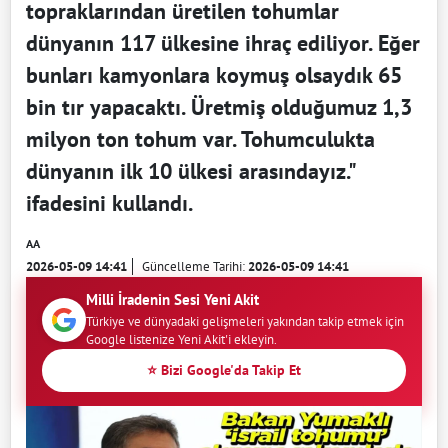
topraklarından üretilen tohumlar
dünyanın 117 ülkesine ihraç ediliyor. Eğer
bunları kamyonlara koymuş olsaydık 65
bin tır yapacaktı. Üretmiş olduğumuz 1,3
milyon ton tohum var. Tohumculukta
dünyanın ilk 10 ülkesi arasındayız."
ifadesini kullandı.
AA
2026-05-09 14:41
Güncelleme Tarihi:
2026-05-09 14:41
Milli İradenin Sesi Yeni Akit
Türkiye ve dünyadaki gelişmeleri yakından takip etmek için
Google listenize Yeni Akit'i ekleyin.
⭐ Bizi Google'da Takip Et