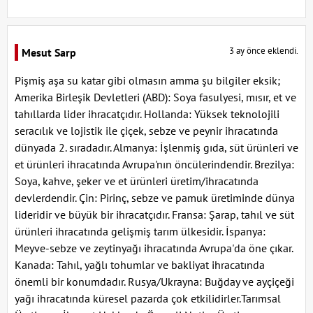
3 ay önce eklendi.
Mesut Sarp
Pişmiş aşa su katar gibi olmasın amma şu bilgiler eksik;
Amerika Birleşik Devletleri (ABD): Soya fasulyesi, mısır, et ve
tahıllarda lider ihracatçıdır. Hollanda: Yüksek teknolojili
seracılık ve lojistik ile çiçek, sebze ve peynir ihracatında
dünyada 2. sıradadır. Almanya: İşlenmiş gıda, süt ürünleri ve
et ürünleri ihracatında Avrupa'nın öncülerindendir. Brezilya:
Soya, kahve, şeker ve et ürünleri üretim/ihracatında
devlerdendir. Çin: Pirinç, sebze ve pamuk üretiminde dünya
lideridir ve büyük bir ihracatçıdır. Fransa: Şarap, tahıl ve süt
ürünleri ihracatında gelişmiş tarım ülkesidir. İspanya:
Meyve-sebze ve zeytinyağı ihracatında Avrupa'da öne çıkar.
Kanada: Tahıl, yağlı tohumlar ve bakliyat ihracatında
önemli bir konumdadır. Rusya/Ukrayna: Buğday ve ayçiçeği
yağı ihracatında küresel pazarda çok etkilidirler.Tarımsal