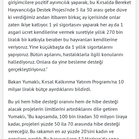
girişimcilere pozitif ayrımcılık yaparak, bu Kırsalda Bereket
Hayvancılığa Destek Projesi'nde 5 ila 30 arası gebe düve
ki verdiğimiz andan itibaren birkaç ay içerisinde onlar
zaten ikiye katlıyor. 1 yıl sigortasını yaparak her ay da 1
asgari ücret kendilerine vermek suretiyle yıllık 270 bin
liralık bir katkıyla beraber bu hayvanları kendilerine
veriyoruz. Yine küçükbaşta da 1 yıllık sigortalarını
yapıyoruz. Bütün aşılarını, hastalıklarla ilgili konularını
hallediyoruz. Onlara da yine besleme desteği
gerçekleştiriyoruz."
Bakan Yumaklı, Kırsal Kalkınma Yatırım Programı'na 10
milyar liralık bütçe ayırdıklarını bildirdi.
Bu yıl hem hibe desteği oranını hem de hibe desteği
alacak projelerin limitlerini artırdıklarını dile getiren
Yumaklı, "Bu kapsamda, 100 bin liradan 30 milyon liraya
kadar, projeleri yüzde 50 ila 70 arasında hibe desteği
vereceğiz. Bu rakamın en az yüzde 20'sini kadın ve
gençlere ayırdık. Bu başvuruların 12 Haziran'da sona