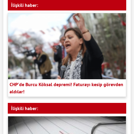
İlişkili haber:
CHP'de Burcu Köksal depremi! Faturayı kesip görevden
aldılar!
İlişkili haber: