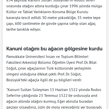
854 yaşında. Kanuni Sultan Süleyman’ın Rodos seferi
sırasında otağını altına kurduğu çınar 1996 yılında mülga
Kültür ve Tabiat Varlıklarını Koruma Bölge Kurulu
kararıyla tescil edildi. 30 metre yüksekliğe, 35 metre tepe
çapı, 600 santimetre de gövde çapına sahip olan ağaç
tarihe tanıklık ediyor.
Kanuni otağını bu ağacın gölgesine kurdu
Pamukkale Üniversitesi İnsan ve Toplum Bilimleri
Fakültesi Arkeoloji Bölümü Öğretim Üyesi Prof. Dr. Bilal
Söğüt, çınar ağaçlarının Türk kültüründe yerleşimin
simgesi olduğuna dikkat çekti. Prof. Dr. Söğüt,
Bozüyük’teki ağaçla ilgili de şu bilgileri verdi:
"Kanuni Sultan Süleyman 15 Haziran 1522 yılında Rodos
Seferi'ne çıktığında 23 Temmuz 1522'de ordusuyla anıt
ağacın altında otağını kurmuş. Eğer atınızla buradan
geçiyor olsaydınız, sizin de mola vereceğiniz yer burasıydı.