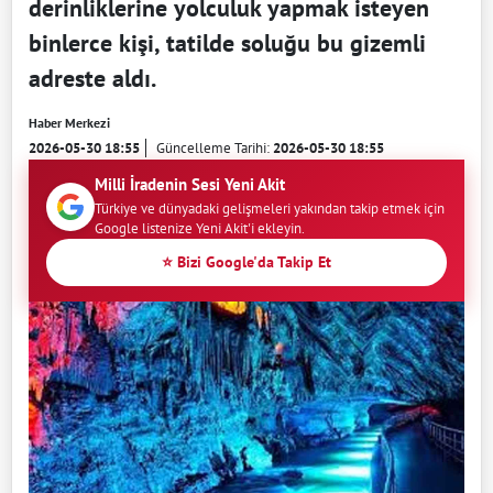
derinliklerine yolculuk yapmak isteyen
binlerce kişi, tatilde soluğu bu gizemli
adreste aldı.
Haber Merkezi
2026-05-30 18:55
Güncelleme Tarihi:
2026-05-30 18:55
Milli İradenin Sesi Yeni Akit
Türkiye ve dünyadaki gelişmeleri yakından takip etmek için
Google listenize Yeni Akit'i ekleyin.
⭐ Bizi Google'da Takip Et