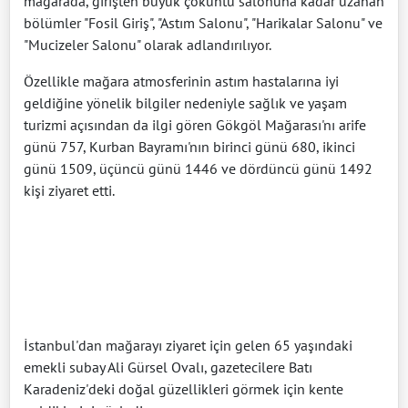
mağarada, girişten büyük çöküntü salonuna kadar uzanan
bölümler "Fosil Giriş", "Astım Salonu", "Harikalar Salonu" ve
"Mucizeler Salonu" olarak adlandırılıyor.
Özellikle mağara atmosferinin astım hastalarına iyi
geldiğine yönelik bilgiler nedeniyle sağlık ve yaşam
turizmi açısından da ilgi gören Gökgöl Mağarası'nı arife
günü 757, Kurban Bayramı'nın birinci günü 680, ikinci
günü 1509, üçüncü günü 1446 ve dördüncü günü 1492
kişi ziyaret etti.
İstanbul'dan mağarayı ziyaret için gelen 65 yaşındaki
emekli subay Ali Gürsel Ovalı, gazetecilere Batı
Karadeniz'deki doğal güzellikleri görmek için kente