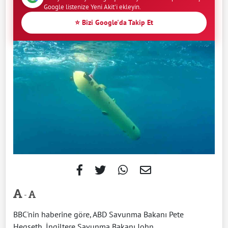
Google listenize Yeni Akit'i ekleyin.
⭐ Bizi Google'da Takip Et
-
BBC'nin haberine göre, ABD Savunma Bakanı Pete
Hegseth, İngiltere Savunma Bakanı John