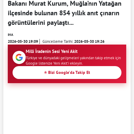
Bakanı Murat Kurum, Muğla’nın Yatağan
ilçesinde bulunan 854 yıllık anıt çınarın
görüntülerini paylaştı...
IHA
2026-05-30 19:09
Güncelleme Tarihi:
2026-05-30 19:26
Milli İradenin Sesi Yeni Akit
Türkiye ve dünyadaki gelişmeleri yakından takip etmek için
Google listenize Yeni Akit'i ekleyin.
⭐ Bizi Google'da Takip Et