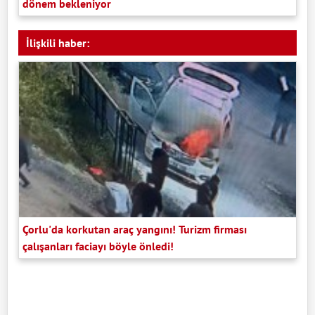
dönem bekleniyor
İlişkili haber:
Çorlu'da korkutan araç yangını! Turizm firması
çalışanları faciayı böyle önledi!