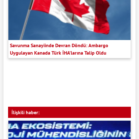
Savunma Sanayiinde Devran Döndü: Ambargo
Uygulayan Kanada Türk İHA’larına Talip Oldu
İlişkili haber: