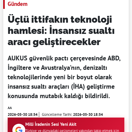
Gündem
Üçlü ittifakın teknoloji
hamlesi: İnsansız sualtı
aracı geliştirecekler
AUKUS güvenlik pactı çerçevesinde ABD,
İngiltere ve Avustralya'nın, denizaltı
teknolojilerinde yeni bir boyut olarak
insansız sualtı araçları (İHA) geliştirme
konusunda mutabık kaldığı bildirildi.
AA
2026-05-30 18:54
Güncelleme Tarihi:
2026-05-30 18:54
Milli İradenin Sesi Yeni Akit
Türkiye ve dünyadaki gelişmeleri yakından takip etmek için