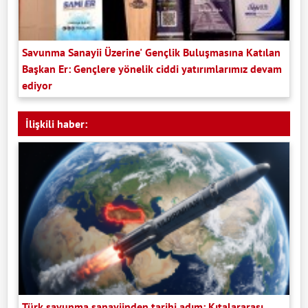
Savunma Sanayii Üzerine' Gençlik Buluşmasına Katılan
Başkan Er: Gençlere yönelik ciddi yatırımlarımız devam
ediyor
İlişkili haber:
Türk savunma sanayiinden tarihi adım: Kıtalararası