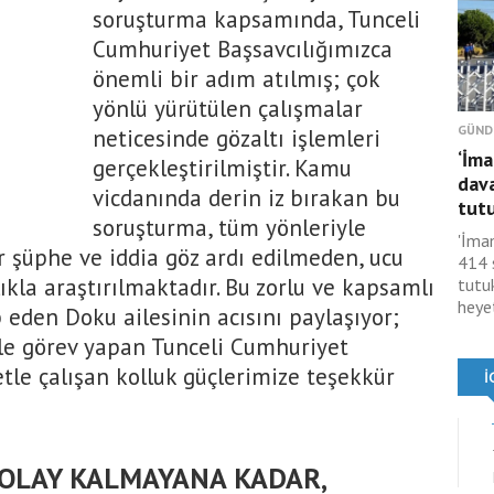
soruşturma kapsamında, Tunceli
Cumhuriyet Başsavcılığımızca
önemli bir adım atılmış; çok
yönlü yürütülen çalışmalar
GÜND
neticesinde gözaltı işlemleri
‘İma
gerçekleştirilmiştir. Kamu
dav
vicdanında derin iz bırakan bu
tutu
soruşturma, tüm yönleriyle
'İma
r şüphe ve iddia göz ardı edilmeden, ucu
414 
lıkla araştırılmaktadır. Bu zorlu ve kapsamlı
tutu
heyet
p eden Doku ailesinin acısını paylaşıyor;
iyle görev yapan Tunceli Cumhuriyet
tle çalışan kolluk güçlerimize teşekkür
R OLAY KALMAYANA KADAR,