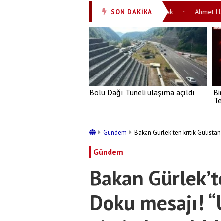
eliyor! İspanya Süper Kupası İstanbul’da oynanacak
Ahmet Hakan’dan
SON DAKİKA
•
Bolu Dağı Tüneli ulaşıma açıldı
Bi
Te
Gündem
Bakan Gürlek’ten kritik Gülistan
Gündem
Bakan Gürlek’te
Doku mesajı! “