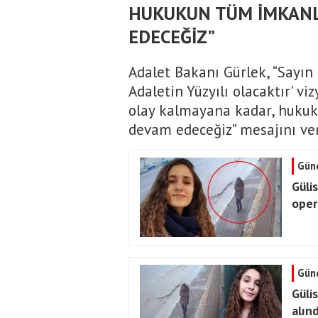
HUKUKUN TÜM İMKANL
EDECEĞİZ”
Adalet Bakanı Gürlek, “Sayın
Adaletin Yüzyılı olacaktır' v
olay kalmayana kadar, huku
devam edeceğiz” mesajını ver
Gün
Güli
oper
Gün
Güli
alınd