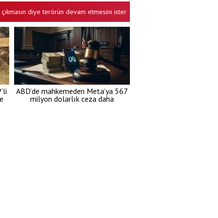
n diye terörün devam etmesini ister bunlar!
Cuma hutbesinde "karde
•
li
ABD’de mahkemeden Meta’ya 567
re
milyon dolarlık ceza daha