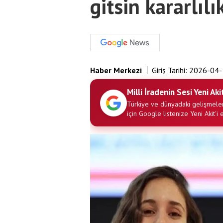
gitsin kararlıl
Haber Merkezi
Giriş Tarihi:
2026-04-
Milli İradenin Sesi Yeni Aki
Türkiye ve dünyadaki gelişmeler
için Google listenize Yeni Akit'i 