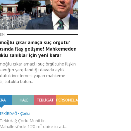
EM
moğlu çıkar amaçlı suç örgütü’
asında flaş gelişme! Mahkemeden
klu sanıklar için yeni karar
moğlu çıkar amaçlı suç örgütü'ne ilişkin
sanığın yargılandığı davada aylık
kluluk incelemesi yapan mahkeme
i, tutuklu bulun..