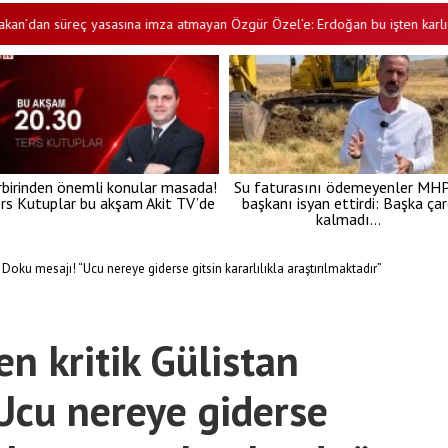
 süreç yasasına imza atmayan Özgür Özel’e: Erdoğan bu işten karlı çıkması
rbirinden önemli konular masada!
Su faturasını ödemeyenler MHP’
rs Kutuplar bu akşam Akit TV’de
başkanı isyan ettirdi: Başka ça
kalmadı…
 Doku mesajı! “Ucu nereye giderse gitsin kararlılıkla araştırılmaktadır”
n kritik Gülistan
Ucu nereye giderse