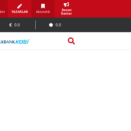
Resmi
ber
YAZARLAR
Abonelik
İlanlar
0.0
0.0