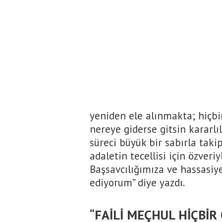
yeniden ele alınmakta; hiçbi
nereye giderse gitsin kararlı
süreci büyük bir sabırla taki
adaletin tecellisi için özver
Başsavcılığımıza ve hassasiye
ediyorum” diye yazdı.
“FAİLİ MEÇHUL HİÇBİ