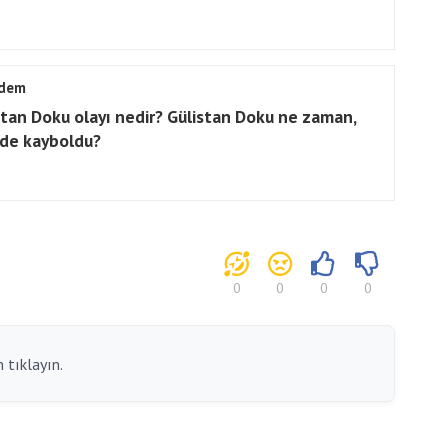
dem
stan Doku olayı nedir? Gülistan Doku ne zaman,
de kayboldu?
0
0
0
0
 tıklayın.