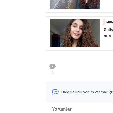
Gün
Güli
nere
1
Haberle ilgili yorum yapmak için
Yorumlar