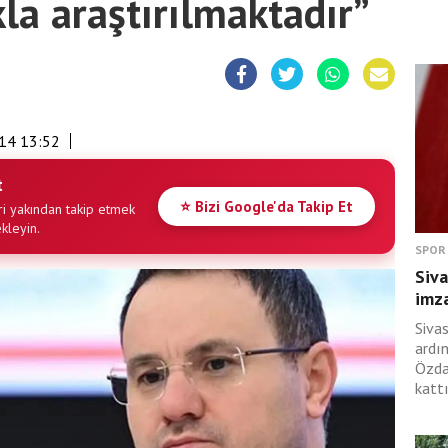
ıkla araştırılmaktadır”
14 13:52
t
⭐ Bizi Google'da Takip Et
i yakından takip etmek
ekleyin.
SPOR
Siva
imza
Siva
ardı
Özda
kattı