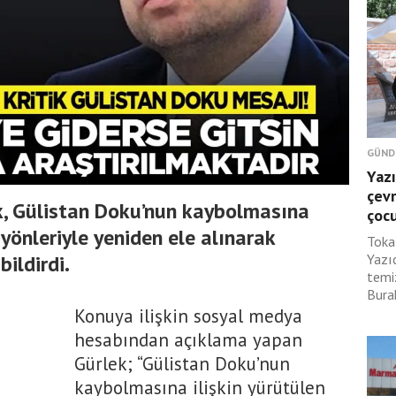
GÜND
Yazı
çevr
k, Gülistan Doku’nun kaybolmasına
çoc
yönleriyle yeniden ele alınarak
Toka
bildirdi.
Yazı
temi
Burak
Konuya ilişkin sosyal medya
hesabından açıklama yapan
Gürlek; “Gülistan Doku’nun
kaybolmasına ilişkin yürütülen