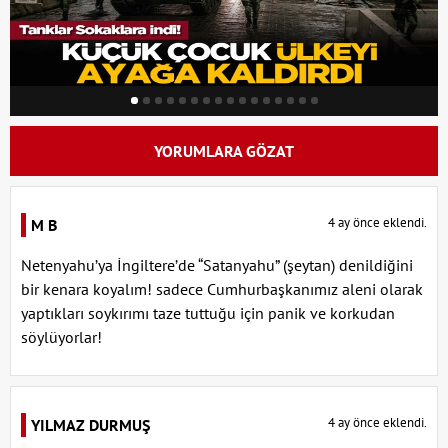
YORUMLARA GÖZAT
4 ay önce eklendi.
M B
Netenyahu’ya İngiltere’de “Satanyahu” (şeytan) denildiğini
bir kenara koyalım! sadece Cumhurbaşkanımız aleni olarak
yaptıkları soykırımı taze tuttuğu için panik ve korkudan
söylüyorlar!
4 ay önce eklendi.
YILMAZ DURMUŞ