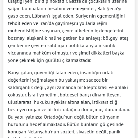
ulaştığı yeni bir dip noktadır. Gazze'de çocukların üzerine
yağan bombaların hesabını veremeyenler; Batı Şeria'yı
gasp eden, Lübnan'ı işgal eden, Suriye'nin egemenliğini
tehdit eden ve İran'da gayrimeşru yollarla rejim
mühendisliğine soyunan, çevre ülkelerin iç dengelerini
bozmayı alışkanlık haline getiren bu anlayış; bölgeyi ateş
çemberine çeviren saldırgan politikalarıyla insanlık
vicdanında mahkûm olmuştur ve şimdi dikkatleri başka
yöne çekmek için gürültü çıkarmaktadır.
Barışı çalan, güvenliği talan eden, insanlığın ortak
değerlerini yağmalayan bu yaklaşım; sadece bir
saldırganlık değil, aynı zamanda bir kleptokrasi ve ahlaki
çöküştür. İsrail yönetimi, bölgesel barışı dinamitleyen,
uluslararası hukuku ayaklar altına alan, istikrarsızlığı
besleyen organize bir kriz odağına dönüşmüş durumdadır.
Bu yapı, yalnızca Ortadoğu'nun değil bütün dünyanın
huzurunu hedef almaktadır. Bütün bunların gölgesinde
konuşan Netanyahu'nun sözleri, siyasetin değil, panik