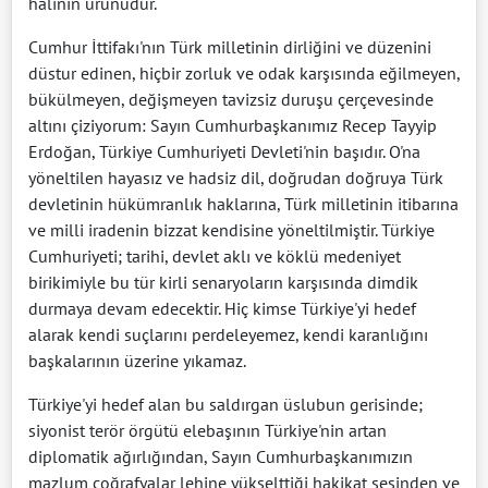
halinin ürünüdür.
Cumhur İttifakı'nın Türk milletinin dirliğini ve düzenini
düstur edinen, hiçbir zorluk ve odak karşısında eğilmeyen,
bükülmeyen, değişmeyen tavizsiz duruşu çerçevesinde
altını çiziyorum: Sayın Cumhurbaşkanımız Recep Tayyip
Erdoğan, Türkiye Cumhuriyeti Devleti'nin başıdır. O'na
yöneltilen hayasız ve hadsiz dil, doğrudan doğruya Türk
devletinin hükümranlık haklarına, Türk milletinin itibarına
ve milli iradenin bizzat kendisine yöneltilmiştir. Türkiye
Cumhuriyeti; tarihi, devlet aklı ve köklü medeniyet
birikimiyle bu tür kirli senaryoların karşısında dimdik
durmaya devam edecektir. Hiç kimse Türkiye'yi hedef
alarak kendi suçlarını perdeleyemez, kendi karanlığını
başkalarının üzerine yıkamaz.
Türkiye'yi hedef alan bu saldırgan üslubun gerisinde;
siyonist terör örgütü elebaşının Türkiye'nin artan
diplomatik ağırlığından, Sayın Cumhurbaşkanımızın
mazlum coğrafyalar lehine yükselttiği hakikat sesinden ve