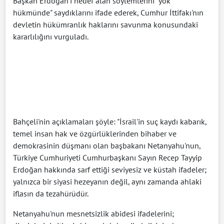
Başkan Erdoğan'ı hedef alan söylemlerini "yok
hükmünde" saydıklarını ifade ederek, Cumhur İttifakı'nın
devletin hükümranlık haklarını savunma konusundaki
kararlılığını vurguladı.
Bahçeli'nin açıklamaları şöyle: "İsrail'in suç kaydı kabarık,
temel insan hak ve özgürlüklerinden bihaber ve
demokrasinin düşmanı olan başbakanı Netanyahu'nun,
Türkiye Cumhuriyeti Cumhurbaşkanı Sayın Recep Tayyip
Erdoğan hakkında sarf ettiği seviyesiz ve küstah ifadeler;
yalnızca bir siyasi hezeyanın değil, aynı zamanda ahlaki
iflasın da tezahürüdür.
Netanyahu'nun mesnetsizlik abidesi ifadelerini;