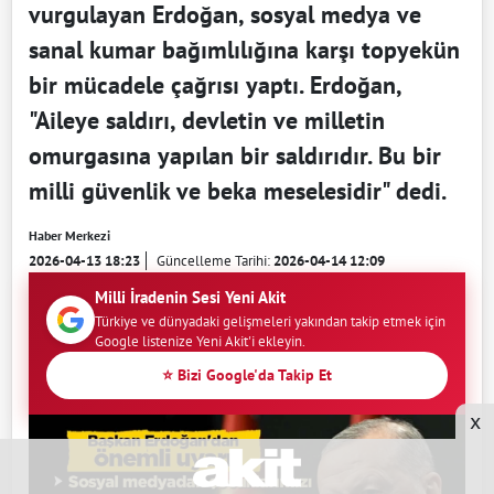
vurgulayan Erdoğan, sosyal medya ve
sanal kumar bağımlılığına karşı topyekün
bir mücadele çağrısı yaptı. Erdoğan,
"Aileye saldırı, devletin ve milletin
omurgasına yapılan bir saldırıdır. Bu bir
milli güvenlik ve beka meselesidir" dedi.
Haber Merkezi
2026-04-13 18:23
Güncelleme Tarihi:
2026-04-14 12:09
Milli İradenin Sesi Yeni Akit
Türkiye ve dünyadaki gelişmeleri yakından takip etmek için
Google listenize Yeni Akit'i ekleyin.
⭐ Bizi Google'da Takip Et
x