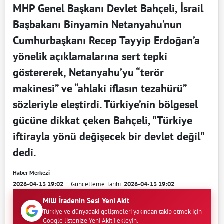
MHP Genel Başkanı Devlet Bahçeli, İsrail
Başbakanı Binyamin Netanyahu’nun
Cumhurbaşkanı Recep Tayyip Erdoğan’a
yönelik açıklamalarına sert tepki
göstererek, Netanyahu’yu “terör
makinesi” ve “ahlaki iflasın tezahürü”
sözleriyle eleştirdi. Türkiye’nin bölgesel
gücüne dikkat çeken Bahçeli, "Türkiye
iftirayla yönü değişecek bir devlet değil"
dedi.
Haber Merkezi
2026-04-13 19:02
Güncelleme Tarihi:
2026-04-13 19:02
Milli İradenin Sesi Yeni Akit
Türkiye ve dünyadaki gelişmeleri yakından takip etmek için
Google listenize Yeni Akit'i ekleyin.