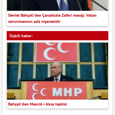
Devlet Bahçeli'den Çanakkale Zaferi mesajı: Vatan
savunmasının aziz nişanesidir
İlişkili haber:
Bahçeli'den Mescid-i Aksa tepkisi