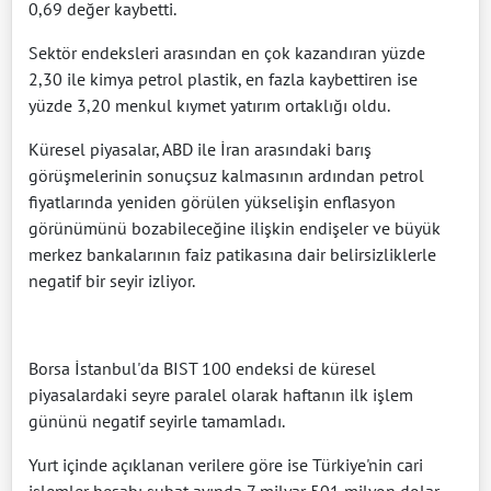
0,69 değer kaybetti.
Sektör endeksleri arasından en çok kazandıran yüzde
2,30 ile kimya petrol plastik, en fazla kaybettiren ise
yüzde 3,20 menkul kıymet yatırım ortaklığı oldu.
Küresel piyasalar, ABD ile İran arasındaki barış
görüşmelerinin sonuçsuz kalmasının ardından petrol
fiyatlarında yeniden görülen yükselişin enflasyon
görünümünü bozabileceğine ilişkin endişeler ve büyük
merkez bankalarının faiz patikasına dair belirsizliklerle
negatif bir seyir izliyor.
Borsa İstanbul'da BIST 100 endeksi de küresel
piyasalardaki seyre paralel olarak haftanın ilk işlem
gününü negatif seyirle tamamladı.
Yurt içinde açıklanan verilere göre ise Türkiye'nin cari
işlemler hesabı şubat ayında 7 milyar 501 milyon dolar,