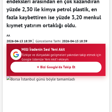
endeksleri arasından en çok kazandıran
yüzde 2,30 ile kimya petrol plastik, en
fazla kaybettiren ise yüzde 3,20 menkul
kıymet yatırım ortaklığı oldu.
AA
2026-04-13 18:39
Güncelleme Tarihi:
2026-04-13 18:39
Milli İradenin Sesi Yeni Akit
Türkiye ve dünyadaki gelişmeleri yakından takip etmek için
Google listenize Yeni Akit'i ekleyin.
⭐ Bizi Google'da Takip Et