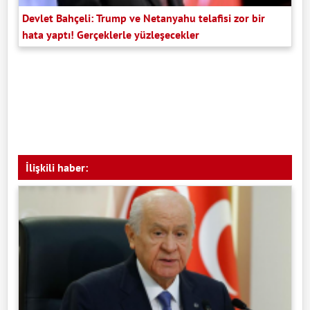
Devlet Bahçeli: Trump ve Netanyahu telafisi zor bir
hata yaptı! Gerçeklerle yüzleşecekler
İlişkili haber: