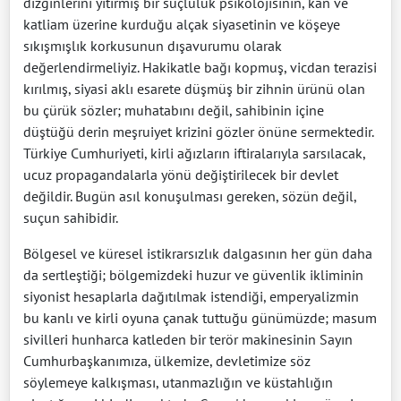
dizginlerini yitirmiş bir suçluluk psikolojisinin, kan ve
katliam üzerine kurduğu alçak siyasetinin ve köşeye
sıkışmışlık korkusunun dışavurumu olarak
değerlendirmeliyiz. Hakikatle bağı kopmuş, vicdan terazisi
kırılmış, siyasi aklı esarete düşmüş bir zihnin ürünü olan
bu çürük sözler; muhatabını değil, sahibinin içine
düştüğü derin meşruiyet krizini gözler önüne sermektedir.
Türkiye Cumhuriyeti, kirli ağızların iftiralarıyla sarsılacak,
ucuz propagandalarla yönü değiştirilecek bir devlet
değildir. Bugün asıl konuşulması gereken, sözün değil,
suçun sahibidir.
Bölgesel ve küresel istikrarsızlık dalgasının her gün daha
da sertleştiği; bölgemizdeki huzur ve güvenlik ikliminin
siyonist hesaplarla dağıtılmak istendiği, emperyalizmin
bu kanlı ve kirli oyuna çanak tuttuğu günümüzde; masum
sivilleri hunharca katleden bir terör makinesinin Sayın
Cumhurbaşkanımıza, ülkemize, devletimize söz
söylemeye kalkışması, utanmazlığın ve küstahlığın