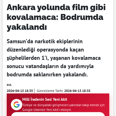
Ankara yolunda film gibi
kovalamaca: Bodrumda
yakalandı
Samsun’da narkotik ekiplerinin
düzenlediği operasyonda kaçan
şüphelilerden 1’i, yaşanan kovalamaca
sonucu vatandaşların da yardımıyla
bodrumda saklanırken yakalandı.
IHA
2026-04-13 18:35
Güncelleme Tarihi:
2026-04-13 18:35
Milli İradenin Sesi Yeni Akit
Türkiye ve dünyadaki gelişmeleri yakından takip etmek için
Google listenize Yeni Akit'i ekleyin.