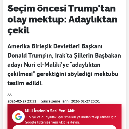
Seçim öncesi Trump'tan
olay mektup: Adaylıktan
çekil
Amerika Birleşik Devletleri Başkanı
Donald Trump’ın, Irak’ta Şiilerin Başbakan
adayı Nuri el-Maliki’ye “adaylıktan
çekilmesi” gerektiğini söylediği mektubu
teslim edildi.
AA
2026-02-27 23:51
Güncelleme Tarihi:
2026-02-27 23:51
Milli İradenin Sesi Yeni Akit
Türkiye ve dünyadaki gelişmeleri yakından takip etmek için
Google listenize Yeni Akit'i ekleyin.