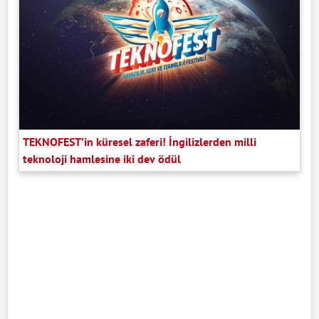
TEKNOFEST’in küresel zaferi! İngilizlerden milli
teknoloji hamlesine iki dev ödül