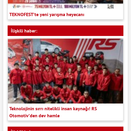
TEKNOFEST’te yeni yarışma heyecanı
İlişkili haber:
Teknolojinin sırrı nitelikli insan kaynağı! RS
Otomotiv’den dev hamle