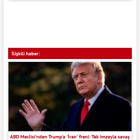
İlişkili haber:
ABD Meclisi'nden Trump'a 'İran' freni: Tek imzayla savaş