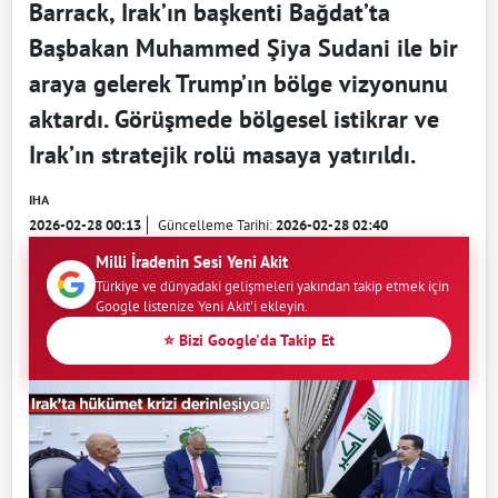
Barrack, Irak’ın başkenti Bağdat’ta
Başbakan Muhammed Şiya Sudani ile bir
araya gelerek Trump’ın bölge vizyonunu
aktardı. Görüşmede bölgesel istikrar ve
Irak’ın stratejik rolü masaya yatırıldı.
IHA
2026-02-28 00:13
Güncelleme Tarihi:
2026-02-28 02:40
Milli İradenin Sesi Yeni Akit
Türkiye ve dünyadaki gelişmeleri yakından takip etmek için
Google listenize Yeni Akit'i ekleyin.
⭐ Bizi Google'da Takip Et