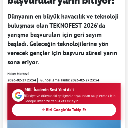
başvurular yarın bitiyor!
Dünyanın en büyük havacılık ve teknoloji
buluşması olan TEKNOFEST 2026’da
yarışma başvuruları için geri sayım
başladı. Geleceğin teknolojilerine yön
verecek gençler için başvuru süresi yarın
sona eriyor.
Haber Merkezi
2026-02-27 23:54
Güncelleme Tarihi:
2026-02-27 23:54
Milli İradenin Sesi Yeni Akit
Türkiye ve dünyadaki gelişmeleri yakından takip etmek için
Google listenize Yeni Akit'i ekleyin.
⭐ Bizi Google'da Takip Et