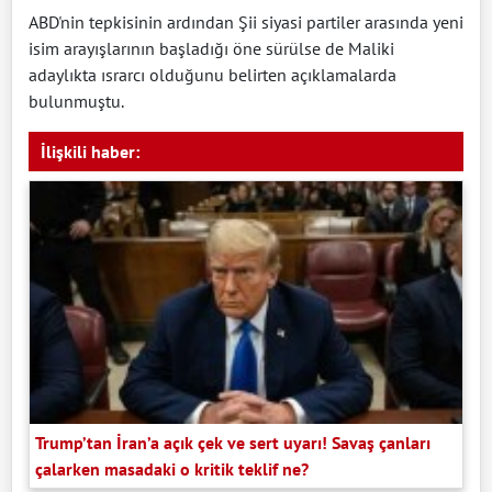
ABD'nin tepkisinin ardından Şii siyasi partiler arasında yeni
isim arayışlarının başladığı öne sürülse de Maliki
adaylıkta ısrarcı olduğunu belirten açıklamalarda
bulunmuştu.
İlişkili haber:
Trump’tan İran’a açık çek ve sert uyarı! Savaş çanları
çalarken masadaki o kritik teklif ne?