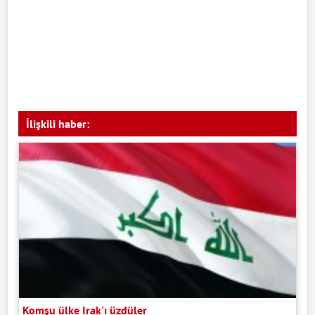
İlişkili haber:
Komşu ülke Irak'ı üzdüler