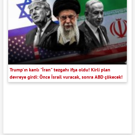
Trump'ın kanlı "İran" tezgahı ifşa oldu! Kirli plan
devreye girdi: Önce İsrail vuracak, sonra ABD çökecek!