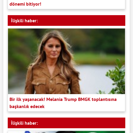
dönemi bitiyor!
İlişkili haber:
Bir ilk yaşanacak! Melania Trump BMGK toplantısına
başkanlık edecek
İlişkili haber: