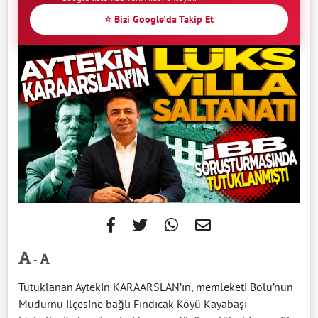
⭐ Bizi Google'da Takip Et
-
Tutuklanan Aytekin KARAARSLAN’ın, memleketi Bolu’nun
Mudurnu ilçesine bağlı Fındıcak Köyü Kayabaşı