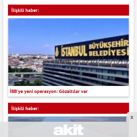
İlişkili haber:
İBB'ye yeni operasyon: Gözaltılar var
İlişkili haber:
x