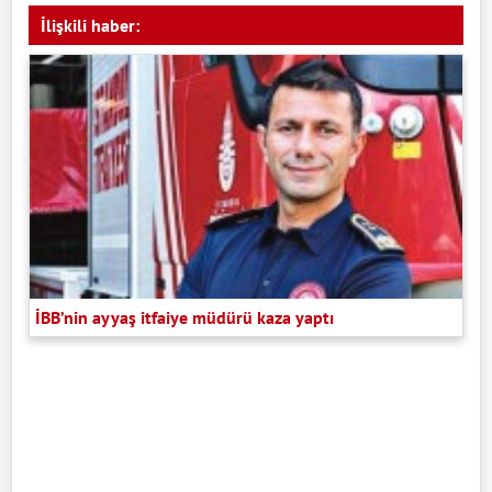
İlişkili haber:
İBB’nin ayyaş itfaiye müdürü kaza yaptı