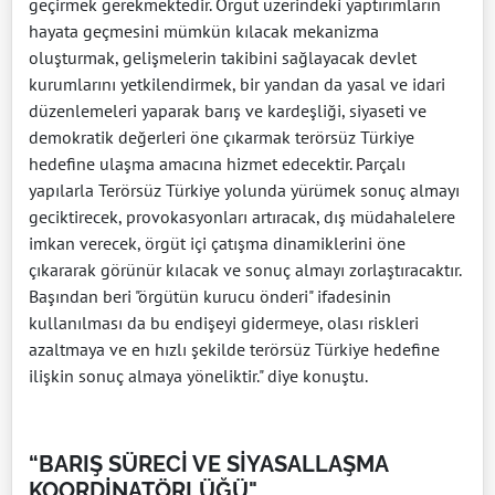
geçirmek gerekmektedir. Örgüt üzerindeki yaptırımların
hayata geçmesini mümkün kılacak mekanizma
oluşturmak, gelişmelerin takibini sağlayacak devlet
kurumlarını yetkilendirmek, bir yandan da yasal ve idari
düzenlemeleri yaparak barış ve kardeşliği, siyaseti ve
demokratik değerleri öne çıkarmak terörsüz Türkiye
hedefine ulaşma amacına hizmet edecektir. Parçalı
yapılarla Terörsüz Türkiye yolunda yürümek sonuç almayı
geciktirecek, provokasyonları artıracak, dış müdahalelere
imkan verecek, örgüt içi çatışma dinamiklerini öne
çıkararak görünür kılacak ve sonuç almayı zorlaştıracaktır.
Başından beri "örgütün kurucu önderi" ifadesinin
kullanılması da bu endişeyi gidermeye, olası riskleri
azaltmaya ve en hızlı şekilde terörsüz Türkiye hedefine
ilişkin sonuç almaya yöneliktir." diye konuştu.
“BARIŞ SÜRECİ VE SİYASALLAŞMA
KOORDİNATÖRLÜĞÜ"