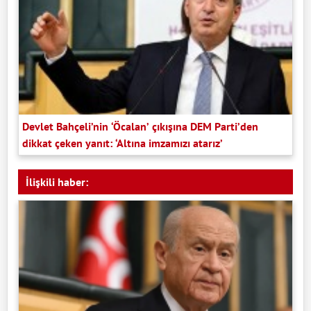
Devlet Bahçeli’nin ‘Öcalan’ çıkışına DEM Parti’den
dikkat çeken yanıt: ‘Altına imzamızı atarız’
İlişkili haber: