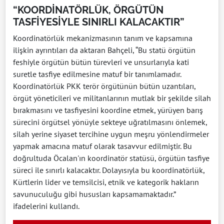
“KOORDİNATÖRLÜK, ÖRGÜTÜN
TASFİYESİYLE SINIRLI KALACAKTIR”
Koordinatörlük mekanizmasının tanım ve kapsamına
ilişkin ayrıntıları da aktaran Bahçeli, “Bu statü örgütün
feshiyle örgütün bütün türevleri ve unsurlarıyla kati
suretle tasfiye edilmesine matuf bir tanımlamadır.
Koordinatörlük PKK terör örgütünün bütün uzantıları,
örgüt yöneticileri ve militanlarının mutlak bir şekilde silah
bırakmasını ve tasfiyesini koordine etmek, yürüyen barış
sürecini örgütsel yönüyle sekteye uğratılmasını önlemek,
silah yerine siyaset tercihine uygun meşru yönlendirmeler
yapmak amacına matuf olarak tasavvur edilmiştir. Bu
doğrultuda Öcalan'ın koordinatör statüsü, örgütün tasfiye
süreci ile sınırlı kalacaktır. Dolayısıyla bu koordinatörlük,
Kürtlerin lider ve temsilcisi, etnik ve kategorik hakların
savunuculuğu gibi hususları kapsamamaktadır.”
ifadelerini kullandı.