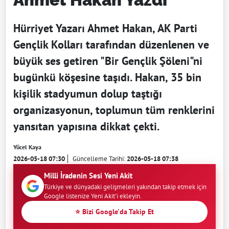
Hürriyet Yazarı Ahmet Hakan, AK Parti
Gençlik Kolları tarafından düzenlenen ve
büyük ses getiren "Bir Gençlik Şöleni"ni
bugünkü köşesine taşıdı. Hakan, 35 bin
kişilik stadyumun dolup taştığı
organizasyonun, toplumun tüm renklerini
yansıtan yapısına dikkat çekti.
Yücel Kaya
2026-05-18 07:30
Güncelleme Tarihi:
2026-05-18 07:38
Milli İradenin Sesi Yeni Akit
Türkiye ve dünyadaki gelişmeleri yakından takip etmek için
Google listenize Yeni Akit'i ekleyin.
⭐ Bizi Google'da Takip Et