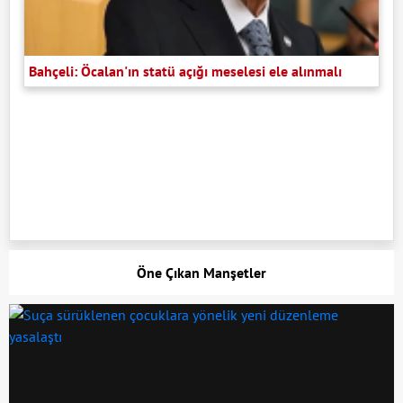
Bahçeli: Öcalan'ın statü açığı meselesi ele alınmalı
Öne Çıkan Manşetler