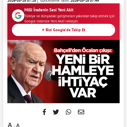
2026-05-18 07:18
Güncelleme Tarihi:
2026-05-18 07:49
Milli İradenin Sesi Yeni Akit
Türkiye ve dünyadaki gelişmeleri yakından takip etmek için
Google listenize Yeni Akit'i ekleyin.
⭐ Bizi Google'da Takip Et
-