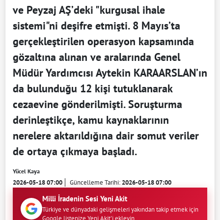
ve Peyzaj AŞ’deki "kurgusal ihale
sistemi"ni deşifre etmişti. 8 Mayıs’ta
gerçekleştirilen operasyon kapsamında
gözaltına alınan ve aralarında Genel
Müdür Yardımcısı Aytekin KARAARSLAN’ın
da bulunduğu 12 kişi tutuklanarak
cezaevine gönderilmişti. Soruşturma
derinleştikçe, kamu kaynaklarının
nerelere aktarıldığına dair somut veriler
de ortaya çıkmaya başladı.
Yücel Kaya
2026-05-18 07:00
Güncelleme Tarihi:
2026-05-18 07:00
Milli İradenin Sesi Yeni Akit
Türkiye ve dünyadaki gelişmeleri yakından takip etmek için
Google listenize Yeni Akit'i ekleyin.