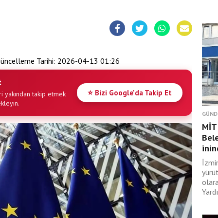
üncelleme Tarihi:
2026-04-13 01:26
t
⭐ Bizi Google'da Takip Et
i yakından takip etmek
ekleyin.
GÜND
MİT 
Bele
ini
İzmi
yürü
olar
Yard