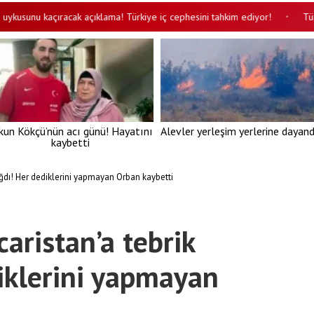
u kaçıracak açıklama! Türkiye iç cephesini tahkim ediyor!
Türk bilim
•
kun Kökçü’nün acı günü! Hayatını
Alevler yerleşim yerlerine dayand
kaybetti
ğdı! Her dediklerini yapmayan Orban kaybetti
aristan’a tebrik
iklerini yapmayan