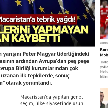
GÜND
Bord
 yarışını Peter Magyar liderliğindeki
Moh
sının ardından Avrupa’dan peş peşe
Trabz
Avrupa Birliği kurumlarından çok
yolla
Moha
 uzanan ilk tepkilerde, sonuç
bitir
m” olarak yorumlandı.
Macaristan’da yapılan genel
seçim, ülke siyasetinde uzun