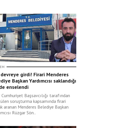
EM
devreye girdi! Firari Menderes
diye Başkan Yardımcısı saklandığı
nde enselendi
r Cumhuriyet Başsavcılığı tarafından
tülen soruşturma kapsamında firari
ak aranan Menderes Belediye Başkan
ımcısı Rüzgar Sön..