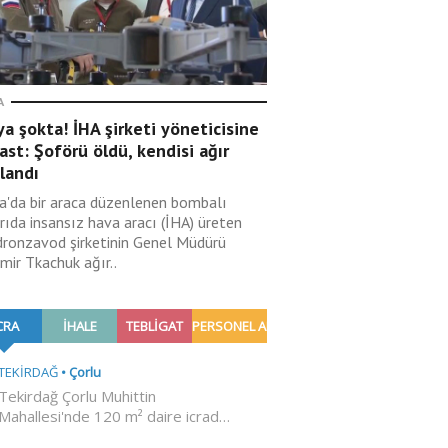
A
a şokta! İHA şirketi yöneticisine
ast: Şoförü öldü, kendisi ağır
landı
a'da bir araca düzenlenen bombalı
rıda insansız hava aracı (İHA) üreten
dronzavod şirketinin Genel Müdürü
mir Tkachuk ağır..