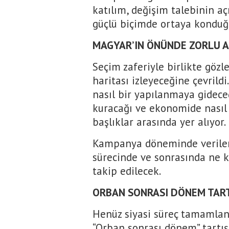
katılım, değişim talebinin aç
güçlü biçimde ortaya konduğu
MAGYAR’IN ÖNÜNDE ZORLU A
Seçim zaferiyle birlikte gözle
haritası izleyeceğine çevrild
nasıl bir yapılanmaya gideceği
kuracağı ve ekonomide nasıl 
başlıklar arasında yer alıyor.
Kampanya döneminde verilen
sürecinde ve sonrasında ne k
takip edilecek.
ORBAN SONRASI DÖNEM TART
Henüz siyasi süreç tamamla
“Orban sonrası dönem” tartışma