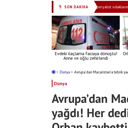
, hastanelik oldular
Cevdet Yılmaz’dan emperyalist odakların uykusun
SON DAKİKA
•
Evdeki ilaçlama faciaya dönüştü!
Or
Anne ve oğlu zehirlendi
Dünya
Avrupa’dan Macaristan’a tebrik ya
Dünya
Avrupa’dan Mac
yağdı! Her ded
Orban kaybetti