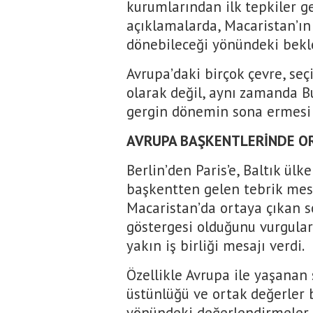
kurumlarından ilk tepkiler g
açıklamalarda, Macaristan’ın
dönebileceği yönündeki bekle
Avrupa’daki birçok çevre, s
olarak değil, aynı zamanda B
gergin dönemin sona ermesi i
AVRUPA BAŞKENTLERİNDE OR
Berlin’den Paris’e, Baltık ül
başkentten gelen tebrik mesaj
Macaristan’da ortaya çıkan s
göstergesi olduğunu vurgula
yakın iş birliği mesajı verdi.
Özellikle Avrupa ile yaşanan 
üstünlüğü ve ortak değerler 
yönündeki değerlendirmeler d