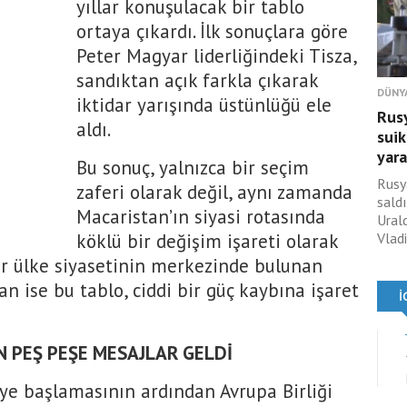
yıllar konuşulacak bir tablo
ortaya çıkardı. İlk sonuçlara göre
Peter Magyar liderliğindeki Tisza,
sandıktan açık farkla çıkarak
DÜNY
iktidar yarışında üstünlüğü ele
Rusy
aldı.
suik
yara
Bu sonuç, yalnızca bir seçim
Rusy
zaferi olarak değil, aynı zamanda
saldı
Macaristan’ın siyasi rotasında
Ural
köklü bir değişim işareti olarak
Vladi
dir ülke siyasetinin merkezinde bulunan
n ise bu tablo, ciddi bir güç kaybına işaret
N PEŞ PEŞE MESAJLAR GELDİ
ye başlamasının ardından Avrupa Birliği