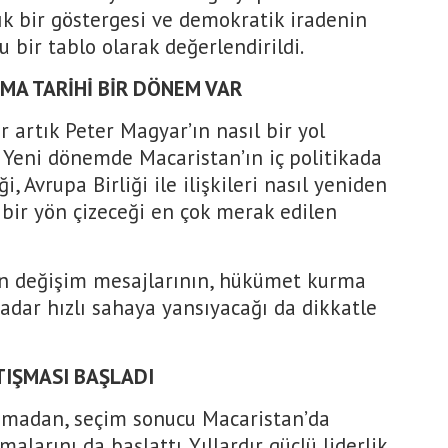
ık bir göstergesi ve demokratik iradenin
 bir tablo olarak değerlendirildi.
MA TARİHİ BİR DÖNEM VAR
r artık Peter Magyar’ın nasıl bir yol
i. Yeni dönemde Macaristan’ın iç politikada
, Avrupa Birliği ile ilişkileri nasıl yeniden
bir yön çizeceği en çok merak edilen
 değişim mesajlarının, hükümet kurma
adar hızlı sahaya yansıyacağı da dikkatle
IŞMASI BAŞLADI
nmadan, seçim sonucu Macaristan’da
larını da başlattı. Yıllardır güçlü liderlik