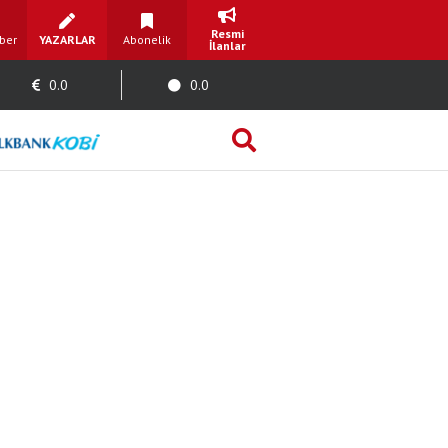
Resmi
ber
YAZARLAR
Abonelik
İlanlar
0.0
0.0