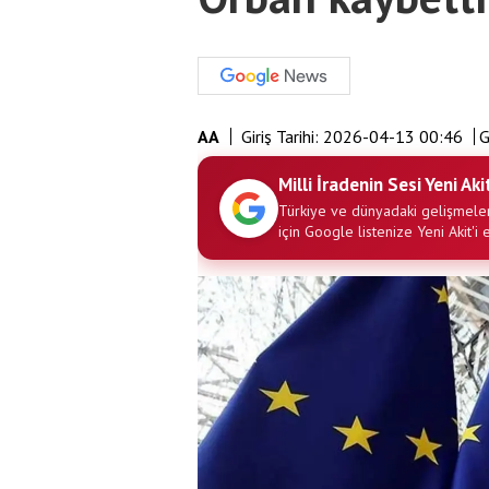
AA
Giriş Tarihi:
2026-04-13 00:46
G
Milli İradenin Sesi Yeni Aki
Türkiye ve dünyadaki gelişmeler
için Google listenize Yeni Akit'i 