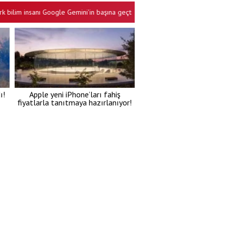
 insanı Google Gemini'in başına geçti!
Ekranlardaki ahlaksızlık gerçe
•
ı!
Apple yeni iPhone’ları fahiş
fiyatlarla tanıtmaya hazırlanıyor!